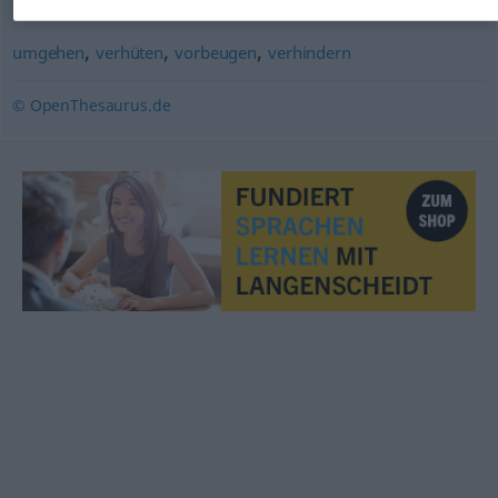
,
,
,
umgehen
verhüten
vorbeugen
verhindern
© OpenThesaurus.de