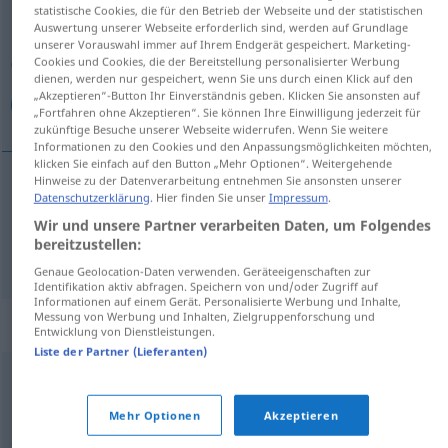
statistische Cookies, die für den Betrieb der Webseite und der statistischen
Auswertung unserer Webseite erforderlich sind, werden auf Grundlage
Übersicht aller Übersetzungen
unserer Vorauswahl immer auf Ihrem Endgerät gespeichert. Marketing-
(Für mehr Details die Übersetzung anklicken/antippen)
Cookies und Cookies, die der Bereitstellung personalisierter Werbung
dienen, werden nur gespeichert, wenn Sie uns durch einen Klick auf den
„Akzeptieren“-Button Ihr Einverständnis geben. Klicken Sie ansonsten auf
اجتناب كردن, پرهیز كردن
„Fortfahren ohne Akzeptieren“. Sie können Ihre Einwilligung jederzeit für
zukünftige Besuche unserer Webseite widerrufen. Wenn Sie weitere
Informationen zu den Cookies und den Anpassungsmöglichkeiten möchten,
klicken Sie einfach auf den Button „Mehr Optionen“. Weitergehende
Hinweise zu der Datenverarbeitung entnehmen Sie ansonsten unserer
Datenschutzerklärung
. Hier finden Sie unser
Impressum
.
كردن
[eğtenāb kardan]
vermeiden
اجتناب
Wir und unsere Partner verarbeiten Daten, um Folgendes
bereitzustellen:
كردن
[parhiz kardan]
vermeiden
پرهیز
Genaue Geolocation-Daten verwenden. Geräteeigenschaften zur
Identifikation aktiv abfragen. Speichern von und/oder Zugriff auf
Informationen auf einem Gerät. Personalisierte Werbung und Inhalte,
Messung von Werbung und Inhalten, Zielgruppenforschung und
Synonyme für "vermeiden"
Entwicklung von Dienstleistungen.
Liste der Partner (Lieferanten)
(sich) hüten
Mehr Optionen
Akzeptieren
,
,
scheuen
umgehen
meiden