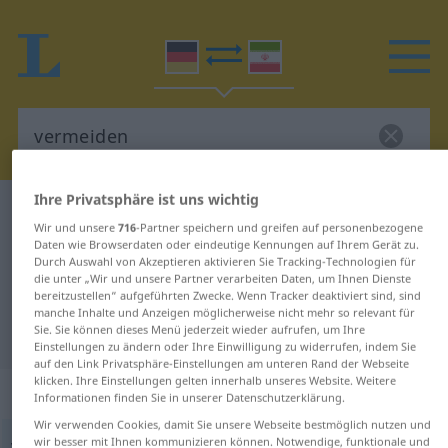
Ihre Privatsphäre ist uns wichtig
Deutsch-Persisch Wörterbuch
vermeiden
Wir und unsere
716
-Partner speichern und greifen auf personenbezogene
Deutsch-Persisch Übersetzung für
Daten wie Browserdaten oder eindeutige Kennungen auf Ihrem Gerät zu.
Durch Auswahl von Akzeptieren aktivieren Sie Tracking-Technologien für
"vermeiden"
die unter „Wir und unsere Partner verarbeiten Daten, um Ihnen Dienste
bereitzustellen“ aufgeführten Zwecke. Wenn Tracker deaktiviert sind, sind
manche Inhalte und Anzeigen möglicherweise nicht mehr so relevant für
Sie. Sie können dieses Menü jederzeit wieder aufrufen, um Ihre
"vermeiden" Persisch Übersetzung
Einstellungen zu ändern oder Ihre Einwilligung zu widerrufen, indem Sie
auf den Link Privatsphäre-Einstellungen am unteren Rand der Webseite
klicken. Ihre Einstellungen gelten innerhalb unseres Website. Weitere
„vermeiden“
Informationen finden Sie in unserer Datenschutzerklärung.
Wir verwenden Cookies, damit Sie unsere Webseite bestmöglich nutzen und
wir besser mit Ihnen kommunizieren können. Notwendige, funktionale und
vermeiden