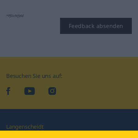
*Pflichtfeld
Feedback absenden
Besuchen Sie uns auf:
facebook
YouTube
Instagram
Langenscheidt