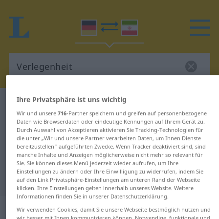
Ihre Privatsphäre ist uns wichtig
Deutsch-Persisch Wörterbuch
Verlegenheit
Wir und unsere
716
-Partner speichern und greifen auf personenbezogene
Deutsch-Persisch Übersetzung für
Daten wie Browserdaten oder eindeutige Kennungen auf Ihrem Gerät zu.
Durch Auswahl von Akzeptieren aktivieren Sie Tracking-Technologien für
"Verlegenheit"
die unter „Wir und unsere Partner verarbeiten Daten, um Ihnen Dienste
bereitzustellen“ aufgeführten Zwecke. Wenn Tracker deaktiviert sind, sind
manche Inhalte und Anzeigen möglicherweise nicht mehr so relevant für
"Verlegenheit" Persisch
Sie. Sie können dieses Menü jederzeit wieder aufrufen, um Ihre
Einstellungen zu ändern oder Ihre Einwilligung zu widerrufen, indem Sie
Übersetzung
auf den Link Privatsphäre-Einstellungen am unteren Rand der Webseite
klicken. Ihre Einstellungen gelten innerhalb unseres Website. Weitere
Informationen finden Sie in unserer Datenschutzerklärung.
„Verlegenheit“
: Femininum
Wir verwenden Cookies, damit Sie unsere Webseite bestmöglich nutzen und
wir besser mit Ihnen kommunizieren können. Notwendige, funktionale und