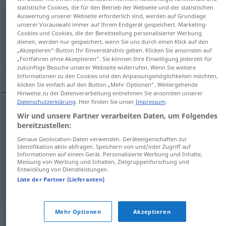
statistische Cookies, die für den Betrieb der Webseite und der statistischen
Verlegenheit
f
Auswertung unserer Webseite erforderlich sind, werden auf Grundlage
unserer Vorauswahl immer auf Ihrem Endgerät gespeichert. Marketing-
Cookies und Cookies, die der Bereitstellung personalisierter Werbung
Übersicht aller Übersetzungen
dienen, werden nur gespeichert, wenn Sie uns durch einen Klick auf den
(Für mehr Details die Übersetzung anklicken/antippen)
„Akzeptieren“-Button Ihr Einverständnis geben. Klicken Sie ansonsten auf
„Fortfahren ohne Akzeptieren“. Sie können Ihre Einwilligung jederzeit für
zukünftige Besuche unserer Webseite widerrufen. Wenn Sie weitere
گرفتاری, مخمصه
شرمندگی
Informationen zu den Cookies und den Anpassungsmöglichkeiten möchten,
klicken Sie einfach auf den Button „Mehr Optionen“. Weitergehende
Hinweise zu der Datenverarbeitung entnehmen Sie ansonsten unserer
Datenschutzerklärung
. Hier finden Sie unser
Impressum
.
Wir und unsere Partner verarbeiten Daten, um Folgendes
شرمندگی
[šarmandegi]
Verlegenheit
bereitzustellen:
Genaue Geolocation-Daten verwenden. Geräteeigenschaften zur
Identifikation aktiv abfragen. Speichern von und/oder Zugriff auf
Informationen auf einem Gerät. Personalisierte Werbung und Inhalte,
گرفتاری
[gereftāri]
Verlegenheit
Situation
Messung von Werbung und Inhalten, Zielgruppenforschung und
Entwicklung von Dienstleistungen.
[maxmase]
Verlegenheit
Situation
مخمصه
Liste der Partner (Lieferanten)
Mehr Optionen
Akzeptieren
Synonyme für "Verlegenheit"