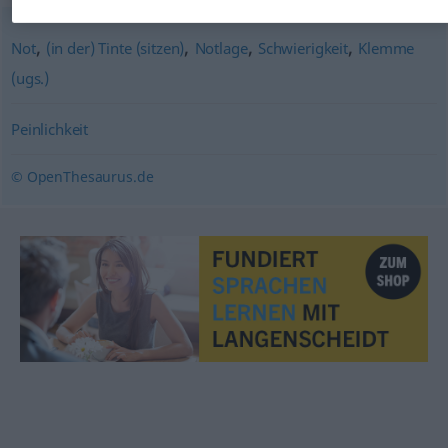
,
,
,
,
Not
(in der) Tinte (sitzen)
Notlage
Schwierigkeit
Klemme
(ugs.)
Peinlichkeit
© OpenThesaurus.de