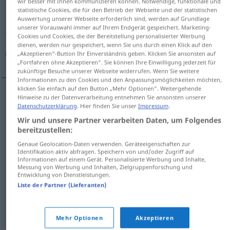
wir besser mit Ihnen kommunizieren können. Notwendige, funktionale und
statistische Cookies, die für den Betrieb der Webseite und der statistischen
Übersicht aller Übersetzungen
Auswertung unserer Webseite erforderlich sind, werden auf Grundlage
unserer Vorauswahl immer auf Ihrem Endgerät gespeichert. Marketing-
(Für mehr Details die Übersetzung anklicken/antippen)
Cookies und Cookies, die der Bereitstellung personalisierter Werbung
dienen, werden nur gespeichert, wenn Sie uns durch einen Klick auf den
فقر, مضیقه
سختی, درماندگی
„Akzeptieren“-Button Ihr Einverständnis geben. Klicken Sie ansonsten auf
„Fortfahren ohne Akzeptieren“. Sie können Ihre Einwilligung jederzeit für
zukünftige Besuche unserer Webseite widerrufen. Wenn Sie weitere
Informationen zu den Cookies und den Anpassungsmöglichkeiten möchten,
klicken Sie einfach auf den Button „Mehr Optionen“. Weitergehende
Hinweise zu der Datenverarbeitung entnehmen Sie ansonsten unserer
[saxti]
Not
سختی
Datenschutzerklärung
. Hier finden Sie unser
Impressum
.
Wir und unsere Partner verarbeiten Daten, um Folgendes
درماندگی
[darmāndegi]
Not
bereitzustellen:
Genaue Geolocation-Daten verwenden. Geräteeigenschaften zur
Identifikation aktiv abfragen. Speichern von und/oder Zugriff auf
Informationen auf einem Gerät. Personalisierte Werbung und Inhalte,
[faġr]
Not
Elend
فقر
Messung von Werbung und Inhalten, Zielgruppenforschung und
Entwicklung von Dienstleistungen.
Liste der Partner (Lieferanten)
مضیقه
[maziġe]
Not
Elend
Mehr Optionen
Akzeptieren