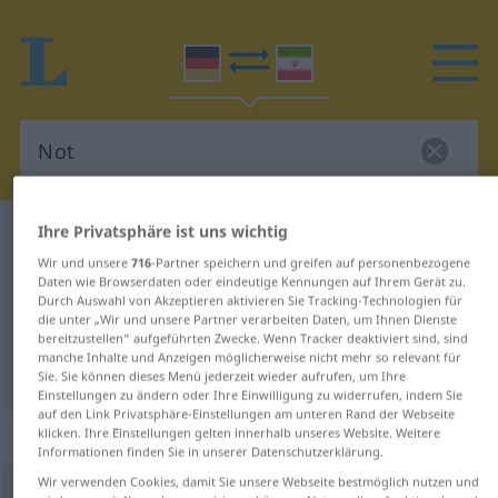
Ihre Privatsphäre ist uns wichtig
Deutsch-Persisch Wörterbuch
Not
Wir und unsere
716
-Partner speichern und greifen auf personenbezogene
Deutsch-Persisch Übersetzung für
Daten wie Browserdaten oder eindeutige Kennungen auf Ihrem Gerät zu.
"Not"
Durch Auswahl von Akzeptieren aktivieren Sie Tracking-Technologien für
die unter „Wir und unsere Partner verarbeiten Daten, um Ihnen Dienste
bereitzustellen“ aufgeführten Zwecke. Wenn Tracker deaktiviert sind, sind
manche Inhalte und Anzeigen möglicherweise nicht mehr so relevant für
"Not" Persisch Übersetzung
Sie. Sie können dieses Menü jederzeit wieder aufrufen, um Ihre
Einstellungen zu ändern oder Ihre Einwilligung zu widerrufen, indem Sie
auf den Link Privatsphäre-Einstellungen am unteren Rand der Webseite
„Not“
: Femininum
klicken. Ihre Einstellungen gelten innerhalb unseres Website. Weitere
Informationen finden Sie in unserer Datenschutzerklärung.
Wir verwenden Cookies, damit Sie unsere Webseite bestmöglich nutzen und
Not
f