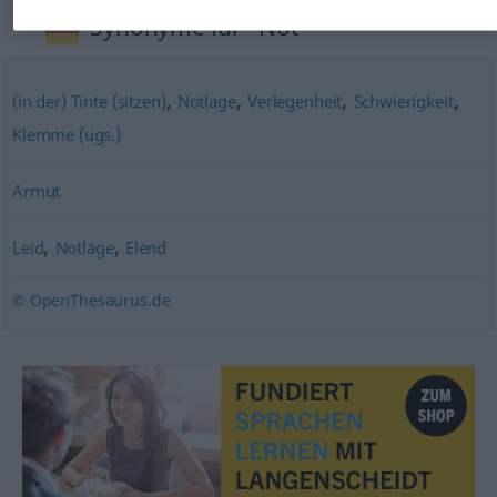
Synonyme für "Not"
,
,
,
,
(in der) Tinte (sitzen)
Notlage
Verlegenheit
Schwierigkeit
Klemme (ugs.)
Armut
,
,
Leid
Notlage
Elend
© OpenThesaurus.de