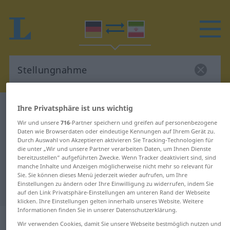
Ihre Privatsphäre ist uns wichtig
Deutsch-Persisch Wörterbuch
Stellungnahme
Deutsch-Persisch Übersetzung für
Wir und unsere
716
-Partner speichern und greifen auf personenbezogene
Daten wie Browserdaten oder eindeutige Kennungen auf Ihrem Gerät zu.
"Stellungnahme"
Durch Auswahl von Akzeptieren aktivieren Sie Tracking-Technologien für
die unter „Wir und unsere Partner verarbeiten Daten, um Ihnen Dienste
bereitzustellen“ aufgeführten Zwecke. Wenn Tracker deaktiviert sind, sind
manche Inhalte und Anzeigen möglicherweise nicht mehr so relevant für
"Stellungnahme" Persisch
Sie. Sie können dieses Menü jederzeit wieder aufrufen, um Ihre
Einstellungen zu ändern oder Ihre Einwilligung zu widerrufen, indem Sie
Übersetzung
auf den Link Privatsphäre-Einstellungen am unteren Rand der Webseite
klicken. Ihre Einstellungen gelten innerhalb unseres Website. Weitere
Informationen finden Sie in unserer Datenschutzerklärung.
„Stellungnahme“
: Femininum
Wir verwenden Cookies, damit Sie unsere Webseite bestmöglich nutzen und