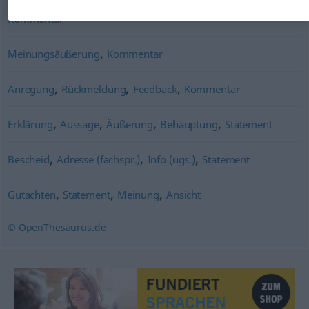
Kommentar
,
Meinungsäußerung
Kommentar
,
,
,
Anregung
Rückmeldung
Feedback
Kommentar
,
,
,
,
Erklärung
Aussage
Äußerung
Behauptung
Statement
,
,
,
Bescheid
Adresse (fachspr.)
Info (ugs.)
Statement
,
,
,
Gutachten
Statement
Meinung
Ansicht
© OpenThesaurus.de