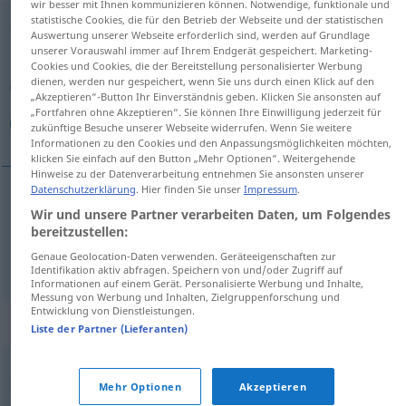
wir besser mit Ihnen kommunizieren können. Notwendige, funktionale und
statistische Cookies, die für den Betrieb der Webseite und der statistischen
Stellungnahme
f
Auswertung unserer Webseite erforderlich sind, werden auf Grundlage
unserer Vorauswahl immer auf Ihrem Endgerät gespeichert. Marketing-
Übersicht aller Übersetzungen
Cookies und Cookies, die der Bereitstellung personalisierter Werbung
dienen, werden nur gespeichert, wenn Sie uns durch einen Klick auf den
(Für mehr Details die Übersetzung anklicken/antippen)
„Akzeptieren“-Button Ihr Einverständnis geben. Klicken Sie ansonsten auf
„Fortfahren ohne Akzeptieren“. Sie können Ihre Einwilligung jederzeit für
موضع‌گیری, موقف
zukünftige Besuche unserer Webseite widerrufen. Wenn Sie weitere
Informationen zu den Cookies und den Anpassungsmöglichkeiten möchten,
klicken Sie einfach auf den Button „Mehr Optionen“. Weitergehende
Hinweise zu der Datenverarbeitung entnehmen Sie ansonsten unserer
Datenschutzerklärung
. Hier finden Sie unser
Impressum
.
Wir und unsere Partner verarbeiten Daten, um Folgendes
[mouze'-giri]
Stellungnahme
موضع‌گیری
bereitzustellen:
موقف
[mowqef]
Stellungnahme
Genaue Geolocation-Daten verwenden. Geräteeigenschaften zur
AFG
Identifikation aktiv abfragen. Speichern von und/oder Zugriff auf
Informationen auf einem Gerät. Personalisierte Werbung und Inhalte,
Messung von Werbung und Inhalten, Zielgruppenforschung und
Entwicklung von Dienstleistungen.
Synonyme für "Stellungnahme"
Liste der Partner (Lieferanten)
,
,
,
,
Info
Mitteilung
Notiz
Nachricht
Meldung
Mehr Optionen
Akzeptieren