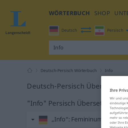
WÖRTERBUCH
SHOP
UNT
Deutsch
Persisch
Deutsch-Persisch Wörterbuch
Info
Deutsch-Persisch Übersetzung 
Ihre Priv
Wir und un
"Info" Persisch Übersetzung
eindeutige 
Technologie
aufgeführte
„Info“
: Femininum
mehr so rel
oder Ihre E
Webseite kli