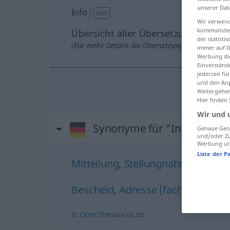
unserer Dat
Info
f
UMG
Wir verwend
kommunizier
Übersicht aller Übersetzungen
der statist
(Für mehr Details die Übersetzung anklicken/an
immer auf I
Werbung die
Einverständ
jederzeit f
und den Anp
Weitergehen
Hier finden
Wir und 
Synonyme für "Info"
Genaue Geol
und/oder Zu
Werbung und
Liste der P
Mitteilung
,
Stellungnahme
,
Notiz
,
Bescheid
,
Adresse (fachspr.)
,
Ste
© OpenThesaurus.de