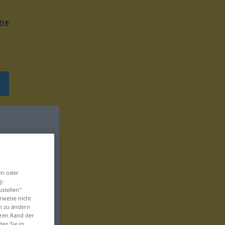
DE
en oder
g-
ustellen“
rweise nicht
en zu ändern
eren Rand der
den Sie in