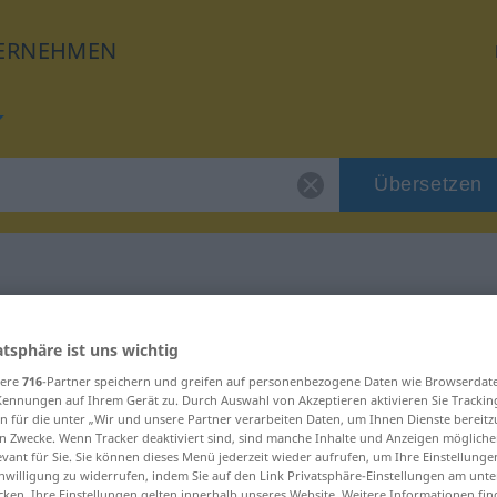
ERNEHMEN
Übersetzen
für "Info"
atsphäre ist uns wichtig
sere
716
-Partner speichern und greifen auf personenbezogene Daten wie Browserdat
Kennungen auf Ihrem Gerät zu. Durch Auswahl von Akzeptieren aktivieren Sie Trackin
n für die unter „Wir und unsere Partner verarbeiten Daten, um Ihnen Dienste bereitz
n Zwecke. Wenn Tracker deaktiviert sind, sind manche Inhalte und Anzeigen mögliche
evant für Sie. Sie können dieses Menü jederzeit wieder aufrufen, um Ihre Einstellung
inwilligung zu widerrufen, indem Sie auf den Link Privatsphäre-Einstellungen am unt
cken. Ihre Einstellungen gelten innerhalb unseres Website. Weitere Informationen fin