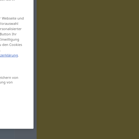
er Webseite und
 Vorauswahl
sonalisierter
Button Ihr
Einwilligung
zu den Cookies
.
zerklärung
.
eichern von
sung von