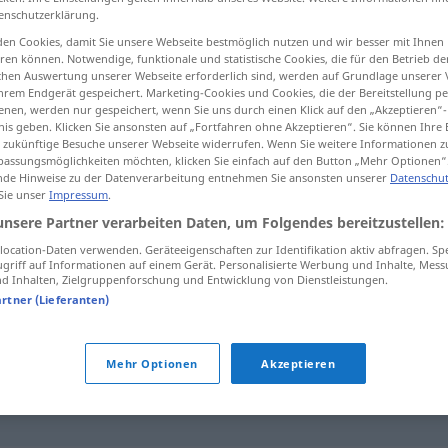
enschutzerklärung.
en Cookies, damit Sie unsere Webseite bestmöglich nutzen und wir besser mit Ihnen
en können. Notwendige, funktionale und statistische Cookies, die für den Betrieb d
ischen Auswertung unserer Webseite erforderlich sind, werden auf Grundlage unserer
tippen)
hrem Endgerät gespeichert. Marketing-Cookies und Cookies, die der Bereitstellung per
nen, werden nur gespeichert, wenn Sie uns durch einen Klick auf den „Akzeptieren“-
nis geben. Klicken Sie ansonsten auf „Fortfahren ohne Akzeptieren“. Sie können Ihre 
ür zukünftige Besuche unserer Webseite widerrufen. Wenn Sie weitere Informationen 
assungsmöglichkeiten möchten, klicken Sie einfach auf den Button „Mehr Optionen“
Information
Info
→ siehe „
“
UMG
de Hinweise zu der Datenverarbeitung entnehmen Sie ansonsten unserer
Datenschut
 Sie unser
Impressum
.
unsere Partner verarbeiten Daten, um Folgendes bereitzustellen:
ocation-Daten verwenden. Geräteeigenschaften zur Identifikation aktiv abfragen. Sp
griff auf Informationen auf einem Gerät. Personalisierte Werbung und Inhalte, Mes
 Inhalten, Zielgruppenforschung und Entwicklung von Dienstleistungen.
artner (Lieferanten)
Nachricht
,
Meldung
Mehr Optionen
Akzeptieren
llungnahme
,
Statement