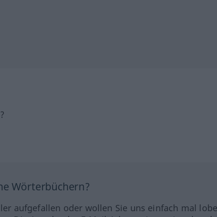
h?
ine Wörterbüchern?
hler aufgefallen oder wollen Sie uns einfach mal lob