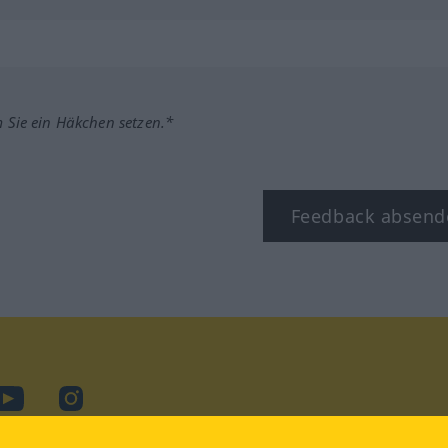
m Sie ein Häkchen setzen.*
Feedback absend
book
YouTube
Instagram