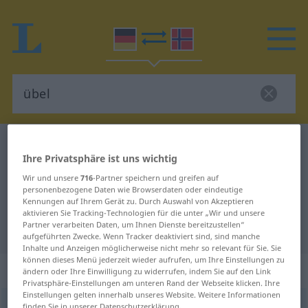
Deutsch-Norwegisch Wörterbuch
übel
Ihre Privatsphäre ist uns wichtig
Deutsch-Norwegisch Übersetzung
Wir und unsere
716
-Partner speichern und greifen auf
für "übel"
personenbezogene Daten wie Browserdaten oder eindeutige
Kennungen auf Ihrem Gerät zu. Durch Auswahl von Akzeptieren
aktivieren Sie Tracking-Technologien für die unter „Wir und unsere
Partner verarbeiten Daten, um Ihnen Dienste bereitzustellen“
"übel" Norwegisch Übersetzung
aufgeführten Zwecke. Wenn Tracker deaktiviert sind, sind manche
Inhalte und Anzeigen möglicherweise nicht mehr so relevant für Sie. Sie
können dieses Menü jederzeit wieder aufrufen, um Ihre Einstellungen zu
„übel“
: Adjektiv
ändern oder Ihre Einwilligung zu widerrufen, indem Sie auf den Link
Privatsphäre-Einstellungen am unteren Rand der Webseite klicken. Ihre
Einstellungen gelten innerhalb unseres Website. Weitere Informationen
übel
adj
finden Sie in unserer Datenschutzerklärung.