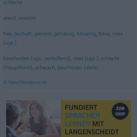
schlecht
elend
,
unwohl
fies
,
boshaft
,
gemein
,
gehässig
,
bösartig
,
böse
,
mies
(ugs.)
bescheiden (ugs., verhüllend)
,
mies (ugs.)
,
schlecht
(Hauptform)
,
schwach
,
beschissen (derb)
© OpenThesaurus.de