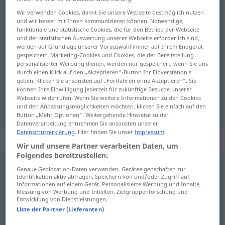
Wir verwenden Cookies, damit Sie unsere Webseite bestmöglich nutzen
Übersicht aller Übersetzungen
und wir besser mit Ihnen kommunizieren können. Notwendige,
funktionale und statistische Cookies, die für den Betrieb der Webseite
(Für mehr Details die Übersetzung anklicken/antippen)
und der statistischen Auswertung unserer Webseite erforderlich sind,
werden auf Grundlage unserer Vorauswahl immer auf Ihrem Endgerät
dårlig, lei
gespeichert. Marketing-Cookies und Cookies, die der Bereitstellung
personalisierter Werbung dienen, werden nur gespeichert, wenn Sie uns
durch einen Klick auf den „Akzeptieren“-Button Ihr Einverständnis
geben. Klicken Sie ansonsten auf „Fortfahren ohne Akzeptieren“. Sie
können Ihre Einwilligung jederzeit für zukünftige Besuche unserer
Webseite widerrufen. Wenn Sie weitere Informationen zu den Cookies
dårlig
,
lei
übel
und den Anpassungsmöglichkeiten möchten, klicken Sie einfach auf den
Button „Mehr Optionen“. Weitergehende Hinweise zu der
Datenverarbeitung entnehmen Sie ansonsten unserer
Datenschutzerklärung
. Hier finden Sie unser
Impressum
.
„übel“
: Adverb
Wir und unsere Partner verarbeiten Daten, um
Folgendes bereitzustellen:
übel
adv
Genaue Geolocation-Daten verwenden. Geräteeigenschaften zur
Identifikation aktiv abfragen. Speichern von und/oder Zugriff auf
Informationen auf einem Gerät. Personalisierte Werbung und Inhalte,
Übersicht aller Übersetzungen
Messung von Werbung und Inhalten, Zielgruppenforschung und
Entwicklung von Dienstleistungen.
(Für mehr Details die Übersetzung anklicken/antippen)
Liste der Partner (Lieferanten)
ille