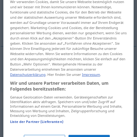
Wir verwenden Cookies, damit Sie unsere Webseite bestmöglich nutzen
und wir besser mit Ihnen kommunizieren können. Notwendige,
Übersicht aller Übersetzungen
funktionale und statistische Cookies, die für den Betrieb der Webseite
und der statistischen Auswertung unserer Webseite erforderlich sind,
(Für mehr Details die Übersetzung anklicken/antippen)
werden auf Grundlage unserer Vorauswahl immer auf Ihrem Endgerät
gespeichert. Marketing-Cookies und Cookies, die der Bereitstellung
allmenn, simpel, lumpen
personalisierter Werbung dienen, werden nur gespeichert, wenn Sie uns
durch einen Klick auf den „Akzeptieren“-Button Ihr Einverständnis
geben. Klicken Sie ansonsten auf „Fortfahren ohne Akzeptieren“. Sie
können Ihre Einwilligung jederzeit für zukünftige Besuche unserer
Webseite widerrufen. Wenn Sie weitere Informationen zu den Cookies
und den Anpassungsmöglichkeiten möchten, klicken Sie einfach auf den
allmenn
gemein
gewöhnlich
Button „Mehr Optionen“. Weitergehende Hinweise zu der
Datenverarbeitung entnehmen Sie ansonsten unserer
Datenschutzerklärung
. Hier finden Sie unser
Impressum
.
simpel,
lumpen
gemein
niederträchtig
Wir und unsere Partner verarbeiten Daten, um
Folgendes bereitzustellen:
Genaue Geolocation-Daten verwenden. Geräteeigenschaften zur
Synonyme für "gemein"
Identifikation aktiv abfragen. Speichern von und/oder Zugriff auf
Informationen auf einem Gerät. Personalisierte Werbung und Inhalte,
Messung von Werbung und Inhalten, Zielgruppenforschung und
Entwicklung von Dienstleistungen.
bösartig
,
fies (rheinisch)
,
böse
,
übel
,
böswillig
,
schlecht
Liste der Partner (Lieferanten)
boshaft