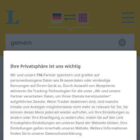
Ihre Privatsphäre ist uns wichtig
Deutsch-Norwegisch Wörterbuch
gemein
Deutsch-Norwegisch Übersetzung
Wir und unsere
716
-Partner speichern und greifen auf
personenbezogene Daten wie Browserdaten oder eindeutige
für "gemein"
Kennungen auf Ihrem Gerät zu. Durch Auswahl von Akzeptieren
aktivieren Sie Tracking-Technologien für die unter „Wir und unsere
Partner verarbeiten Daten, um Ihnen Dienste bereitzustellen“
aufgeführten Zwecke. Wenn Tracker deaktiviert sind, sind manche
"gemein" Norwegisch Übersetzung
Inhalte und Anzeigen möglicherweise nicht mehr so relevant für Sie. Sie
können dieses Menü jederzeit wieder aufrufen, um Ihre Einstellungen zu
ändern oder Ihre Einwilligung zu widerrufen, indem Sie auf den Link
„gemein“
Privatsphäre-Einstellungen am unteren Rand der Webseite klicken. Ihre
Einstellungen gelten innerhalb unseres Website. Weitere Informationen
finden Sie in unserer Datenschutzerklärung.
gemein