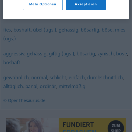
Mehr Optionen
Akzeptieren
falsch (ugs.)
,
heimtückisch
fies
,
boshaft
,
übel (ugs.)
,
gehässig
,
bösartig
,
böse
,
mies
(ugs.)
aggressiv
,
gehässig
,
giftig (ugs.)
,
bösartig
,
zynisch
,
böse
,
boshaft
gewöhnlich
,
normal
,
schlicht
,
einfach
,
durchschnittlich
,
alltäglich
,
banal
,
ordinär
,
mittelmäßig
© OpenThesaurus.de