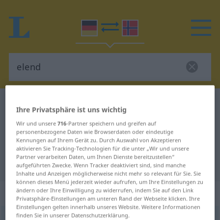
Deutsch-Norwegisch Wörterbuch
elend
Ihre Privatsphäre ist uns wichtig
Deutsch-Norwegisch Übersetzung
Wir und unsere
716
-Partner speichern und greifen auf
personenbezogene Daten wie Browserdaten oder eindeutige
für "elend"
Kennungen auf Ihrem Gerät zu. Durch Auswahl von Akzeptieren
aktivieren Sie Tracking-Technologien für die unter „Wir und unsere
Partner verarbeiten Daten, um Ihnen Dienste bereitzustellen“
"elend" Norwegisch Übersetzung
aufgeführten Zwecke. Wenn Tracker deaktiviert sind, sind manche
Inhalte und Anzeigen möglicherweise nicht mehr so relevant für Sie. Sie
können dieses Menü jederzeit wieder aufrufen, um Ihre Einstellungen zu
„elend“
ändern oder Ihre Einwilligung zu widerrufen, indem Sie auf den Link
Privatsphäre-Einstellungen am unteren Rand der Webseite klicken. Ihre
Einstellungen gelten innerhalb unseres Website. Weitere Informationen
finden Sie in unserer Datenschutzerklärung.
elend