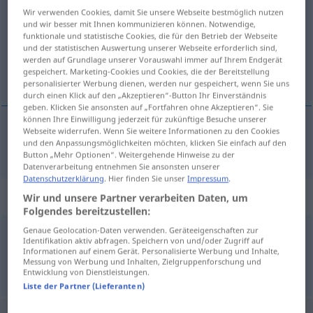
Wir verwenden Cookies, damit Sie unsere Webseite bestmöglich nutzen
Übersicht aller Übersetzungen
und wir besser mit Ihnen kommunizieren können. Notwendige,
funktionale und statistische Cookies, die für den Betrieb der Webseite
(Für mehr Details die Übersetzung anklicken/antippen)
und der statistischen Auswertung unserer Webseite erforderlich sind,
werden auf Grundlage unserer Vorauswahl immer auf Ihrem Endgerät
elendig
gespeichert. Marketing-Cookies und Cookies, die der Bereitstellung
personalisierter Werbung dienen, werden nur gespeichert, wenn Sie uns
durch einen Klick auf den „Akzeptieren“-Button Ihr Einverständnis
geben. Klicken Sie ansonsten auf „Fortfahren ohne Akzeptieren“. Sie
können Ihre Einwilligung jederzeit für zukünftige Besuche unserer
Webseite widerrufen. Wenn Sie weitere Informationen zu den Cookies
und den Anpassungsmöglichkeiten möchten, klicken Sie einfach auf den
elendig
elend
Button „Mehr Optionen“. Weitergehende Hinweise zu der
Datenverarbeitung entnehmen Sie ansonsten unserer
Datenschutzerklärung
. Hier finden Sie unser
Impressum
.
Synonyme für "elend"
Wir und unsere Partner verarbeiten Daten, um
Folgendes bereitzustellen:
Genaue Geolocation-Daten verwenden. Geräteeigenschaften zur
Identifikation aktiv abfragen. Speichern von und/oder Zugriff auf
unwohl
,
übel
Informationen auf einem Gerät. Personalisierte Werbung und Inhalte,
Messung von Werbung und Inhalten, Zielgruppenforschung und
Entwicklung von Dienstleistungen.
© OpenThesaurus.de
Liste der Partner (Lieferanten)