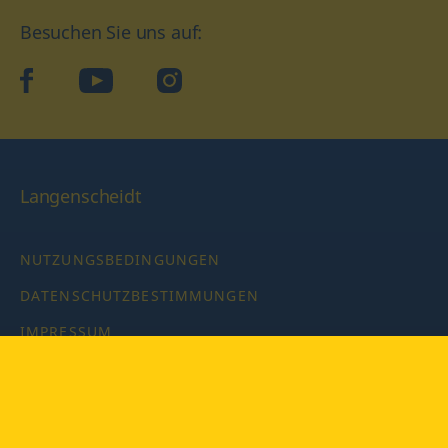
Besuchen Sie uns auf:
facebook
YouTube
Instagram
Langenscheidt
NUTZUNGSBEDINGUNGEN
DATENSCHUTZBESTIMMUNGEN
IMPRESSUM
PRIVATSPHÄRE-EINSTELLUNGEN
LATEINWÖRTERBUCH MIT CODE