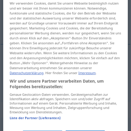
Wir verwenden Cookies, damit Sie unsere Webseite bestmöglich nutzen
und wir besser mit Ihnen kommunizieren können. Notwendige,
Übersicht aller Übersetzungen
funktionale und statistische Cookies, die für den Betrieb der Webseite
(Für mehr Details die Übersetzung anklicken/antippen)
und der statistischen Auswertung unserer Webseite erforderlich sind,
werden auf Grundlage unserer Vorauswahl immer auf Ihrem Endgerät
gespeichert. Marketing-Cookies und Cookies, die der Bereitstellung
flat, platt, paff
personalisierter Werbung dienen, werden nur gespeichert, wenn Sie uns
durch einen Klick auf den „Akzeptieren“-Button Ihr Einverständnis
geben. Klicken Sie ansonsten auf „Fortfahren ohne Akzeptieren“. Sie
können Ihre Einwilligung jederzeit für zukünftige Besuche unserer
Webseite widerrufen. Wenn Sie weitere Informationen zu den Cookies
und den Anpassungsmöglichkeiten möchten, klicken Sie einfach auf den
flat
platt
Button „Mehr Optionen“. Weitergehende Hinweise zu der
Datenverarbeitung entnehmen Sie ansonsten unserer
Datenschutzerklärung
. Hier finden Sie unser
Impressum
.
platt
platt
plump
Wir und unsere Partner verarbeiten Daten, um
Folgendes bereitzustellen:
paff
platt
verblüfft
UMG
Genaue Geolocation-Daten verwenden. Geräteeigenschaften zur
Identifikation aktiv abfragen. Speichern von und/oder Zugriff auf
Informationen auf einem Gerät. Personalisierte Werbung und Inhalte,
Messung von Werbung und Inhalten, Zielgruppenforschung und
Synonyme für "platt"
Entwicklung von Dienstleistungen.
Liste der Partner (Lieferanten)
schlecht
,
billig
,
primitiv
,
flach
,
seicht