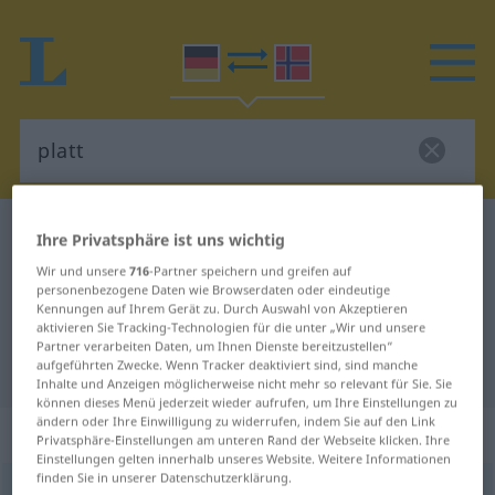
Deutsch-Norwegisch Wörterbuch
platt
Ihre Privatsphäre ist uns wichtig
Deutsch-Norwegisch Übersetzung
Wir und unsere
716
-Partner speichern und greifen auf
personenbezogene Daten wie Browserdaten oder eindeutige
für "platt"
Kennungen auf Ihrem Gerät zu. Durch Auswahl von Akzeptieren
aktivieren Sie Tracking-Technologien für die unter „Wir und unsere
Partner verarbeiten Daten, um Ihnen Dienste bereitzustellen“
"platt" Norwegisch Übersetzung
aufgeführten Zwecke. Wenn Tracker deaktiviert sind, sind manche
Inhalte und Anzeigen möglicherweise nicht mehr so relevant für Sie. Sie
können dieses Menü jederzeit wieder aufrufen, um Ihre Einstellungen zu
ändern oder Ihre Einwilligung zu widerrufen, indem Sie auf den Link
„platt“
Privatsphäre-Einstellungen am unteren Rand der Webseite klicken. Ihre
Einstellungen gelten innerhalb unseres Website. Weitere Informationen
finden Sie in unserer Datenschutzerklärung.
platt