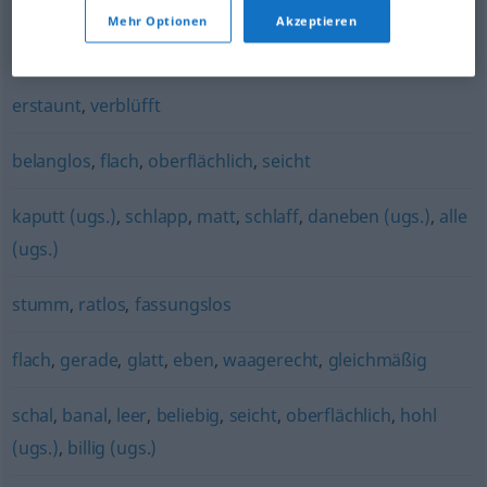
Mehr Optionen
Akzeptieren
wüst
,
taktlos
,
unangebracht
,
geschmacklos
erstaunt
,
verblüfft
belanglos
,
flach
,
oberflächlich
,
seicht
kaputt (ugs.)
,
schlapp
,
matt
,
schlaff
,
daneben (ugs.)
,
alle
(ugs.)
stumm
,
ratlos
,
fassungslos
flach
,
gerade
,
glatt
,
eben
,
waagerecht
,
gleichmäßig
schal
,
banal
,
leer
,
beliebig
,
seicht
,
oberflächlich
,
hohl
(ugs.)
,
billig (ugs.)