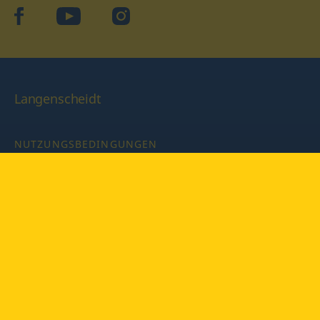
facebook
YouTube
Instagram
Langenscheidt
NUTZUNGSBEDINGUNGEN
DATENSCHUTZBESTIMMUNGEN
IMPRESSUM
PRIVATSPHÄRE-EINSTELLUNGEN
LATEINWÖRTERBUCH MIT CODE
Copyright © 2026 PONS Langenscheidt GmbH, Alle Rechte
vorbehalten.