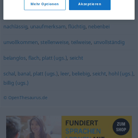
Mehr Optionen
Akzeptieren
scheinbar
nachlässig
,
unaufmerksam
,
flüchtig
,
nebenbei
unvollkommen
,
stellenweise
,
teilweise
,
unvollständig
belanglos
,
flach
,
platt (ugs.)
,
seicht
schal
,
banal
,
platt (ugs.)
,
leer
,
beliebig
,
seicht
,
hohl (ugs.)
,
billig (ugs.)
© OpenThesaurus.de