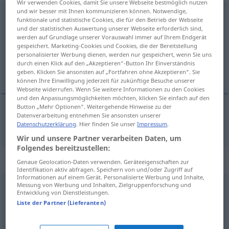
Wir verwenden Cookies, damit Sie unsere Webseite bestmöglich nutzen
und wir besser mit Ihnen kommunizieren können. Notwendige,
oberflächlich
funktionale und statistische Cookies, die für den Betrieb der Webseite
und der statistischen Auswertung unserer Webseite erforderlich sind,
Übersicht aller Übersetzungen
werden auf Grundlage unserer Vorauswahl immer auf Ihrem Endgerät
gespeichert. Marketing-Cookies und Cookies, die der Bereitstellung
(Für mehr Details die Übersetzung anklicken/antippen)
personalisierter Werbung dienen, werden nur gespeichert, wenn Sie uns
durch einen Klick auf den „Akzeptieren“-Button Ihr Einverständnis
overfladisk
geben. Klicken Sie ansonsten auf „Fortfahren ohne Akzeptieren“. Sie
können Ihre Einwilligung jederzeit für zukünftige Besuche unserer
Webseite widerrufen. Wenn Sie weitere Informationen zu den Cookies
und den Anpassungsmöglichkeiten möchten, klicken Sie einfach auf den
Button „Mehr Optionen“. Weitergehende Hinweise zu der
Datenverarbeitung entnehmen Sie ansonsten unserer
overfladisk
oberflächlich
Datenschutzerklärung
. Hier finden Sie unser
Impressum
.
Wir und unsere Partner verarbeiten Daten, um
Folgendes bereitzustellen:
Synonyme für "oberflächlich"
Genaue Geolocation-Daten verwenden. Geräteeigenschaften zur
Identifikation aktiv abfragen. Speichern von und/oder Zugriff auf
Informationen auf einem Gerät. Personalisierte Werbung und Inhalte,
Messung von Werbung und Inhalten, Zielgruppenforschung und
Entwicklung von Dienstleistungen.
flüchtig
Liste der Partner (Lieferanten)
durchsichtig
,
dünn