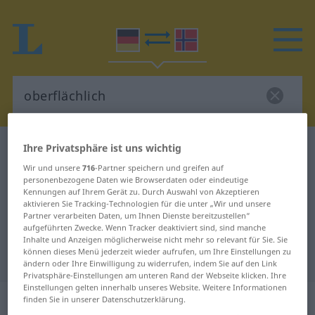
Ihre Privatsphäre ist uns wichtig
Deutsch-Norwegisch Wörterbuch
oberflächlich
Deutsch-Norwegisch Übersetzung
Wir und unsere
716
-Partner speichern und greifen auf
personenbezogene Daten wie Browserdaten oder eindeutige
für "oberflächlich"
Kennungen auf Ihrem Gerät zu. Durch Auswahl von Akzeptieren
aktivieren Sie Tracking-Technologien für die unter „Wir und unsere
Partner verarbeiten Daten, um Ihnen Dienste bereitzustellen“
aufgeführten Zwecke. Wenn Tracker deaktiviert sind, sind manche
"oberflächlich" Norwegisch
Inhalte und Anzeigen möglicherweise nicht mehr so relevant für Sie. Sie
können dieses Menü jederzeit wieder aufrufen, um Ihre Einstellungen zu
Übersetzung
ändern oder Ihre Einwilligung zu widerrufen, indem Sie auf den Link
Privatsphäre-Einstellungen am unteren Rand der Webseite klicken. Ihre
Einstellungen gelten innerhalb unseres Website. Weitere Informationen
„oberflächlich“
finden Sie in unserer Datenschutzerklärung.