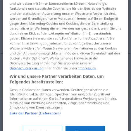
und wir besser mit Ihnen kommunizieren können. Notwendige,
nachlässig
funktionale und statistische Cookies, die für den Betrieb der Webseite
und der statistischen Auswertung unserer Webseite erforderlich sind,
werden auf Grundlage unserer Vorauswahl immer auf Ihrem Endgerät
Übersicht aller Übersetzungen
gespeichert. Marketing-Cookies und Cookies, die der Bereitstellung
(Für mehr Details die Übersetzung anklicken/antippen)
personalisierter Werbung dienen, werden nur gespeichert, wenn Sie uns
durch einen Klick auf den „Akzeptieren“-Button Ihr Einverständnis
geben. Klicken Sie ansonsten auf „Fortfahren ohne Akzeptieren“. Sie
slurvete, skjødesløs
können Ihre Einwilligung jederzeit für zukünftige Besuche unserer
Webseite widerrufen. Wenn Sie weitere Informationen zu den Cookies
und den Anpassungsmöglichkeiten möchten, klicken Sie einfach auf den
Button „Mehr Optionen“. Weitergehende Hinweise zu der
Datenverarbeitung entnehmen Sie ansonsten unserer
Datenschutzerklärung
. Hier finden Sie unser
Impressum
.
slurvete
,
skjødesløs
nachlässig
Wir und unsere Partner verarbeiten Daten, um
Folgendes bereitzustellen:
Genaue Geolocation-Daten verwenden. Geräteeigenschaften zur
Synonyme für "nachlässig"
Identifikation aktiv abfragen. Speichern von und/oder Zugriff auf
Informationen auf einem Gerät. Personalisierte Werbung und Inhalte,
Messung von Werbung und Inhalten, Zielgruppenforschung und
Entwicklung von Dienstleistungen.
unaufmerksam
,
flüchtig
,
oberflächlich
,
nebenbei
Liste der Partner (Lieferanten)
fahrlässig
,
riskant
,
achtlos
,
unachtsam
,
gedankenlos