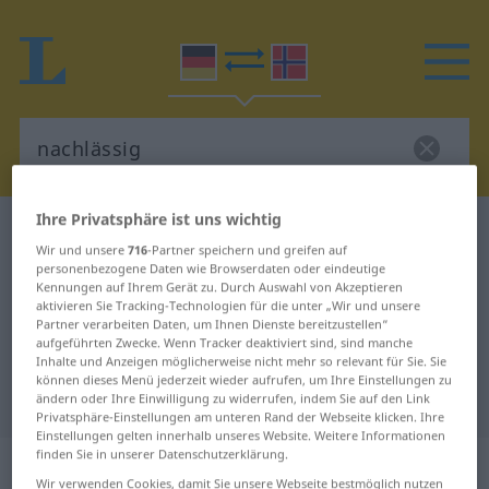
Ihre Privatsphäre ist uns wichtig
Deutsch-Norwegisch Wörterbuch
nachlässig
Wir und unsere
716
-Partner speichern und greifen auf
Deutsch-Norwegisch Übersetzung
personenbezogene Daten wie Browserdaten oder eindeutige
Kennungen auf Ihrem Gerät zu. Durch Auswahl von Akzeptieren
für "nachlässig"
aktivieren Sie Tracking-Technologien für die unter „Wir und unsere
Partner verarbeiten Daten, um Ihnen Dienste bereitzustellen“
aufgeführten Zwecke. Wenn Tracker deaktiviert sind, sind manche
"nachlässig" Norwegisch
Inhalte und Anzeigen möglicherweise nicht mehr so relevant für Sie. Sie
können dieses Menü jederzeit wieder aufrufen, um Ihre Einstellungen zu
Übersetzung
ändern oder Ihre Einwilligung zu widerrufen, indem Sie auf den Link
Privatsphäre-Einstellungen am unteren Rand der Webseite klicken. Ihre
Einstellungen gelten innerhalb unseres Website. Weitere Informationen
finden Sie in unserer Datenschutzerklärung.
„nachlässig“
Wir verwenden Cookies, damit Sie unsere Webseite bestmöglich nutzen