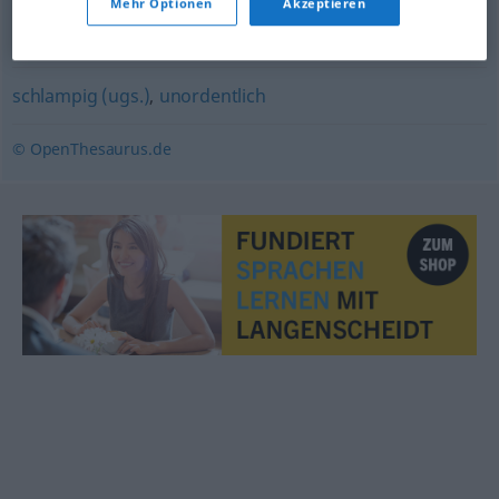
Mehr Optionen
Akzeptieren
leichtsinnig
schlampig (ugs.)
,
unordentlich
© OpenThesaurus.de