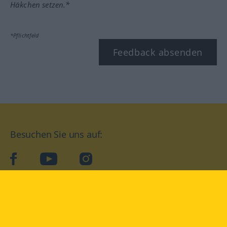
Häkchen setzen.*
*Pflichtfeld
Feedback absenden
Besuchen Sie uns auf:
facebook
YouTube
Instagram
Langenscheidt