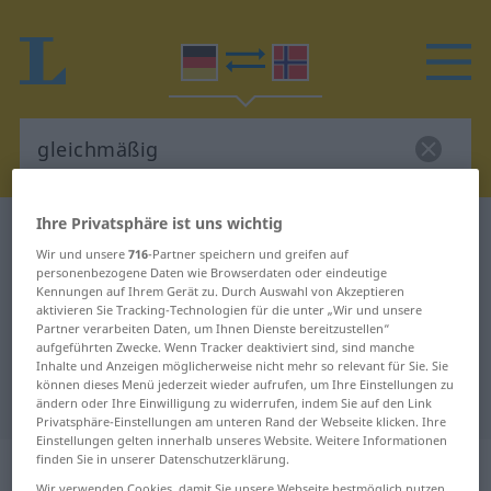
Ihre Privatsphäre ist uns wichtig
Deutsch-Norwegisch Wörterbuch
gleichmäßig
Wir und unsere
716
-Partner speichern und greifen auf
Deutsch-Norwegisch Übersetzung
personenbezogene Daten wie Browserdaten oder eindeutige
Kennungen auf Ihrem Gerät zu. Durch Auswahl von Akzeptieren
für "gleichmäßig"
aktivieren Sie Tracking-Technologien für die unter „Wir und unsere
Partner verarbeiten Daten, um Ihnen Dienste bereitzustellen“
aufgeführten Zwecke. Wenn Tracker deaktiviert sind, sind manche
"gleichmäßig" Norwegisch
Inhalte und Anzeigen möglicherweise nicht mehr so relevant für Sie. Sie
können dieses Menü jederzeit wieder aufrufen, um Ihre Einstellungen zu
Übersetzung
ändern oder Ihre Einwilligung zu widerrufen, indem Sie auf den Link
Privatsphäre-Einstellungen am unteren Rand der Webseite klicken. Ihre
Einstellungen gelten innerhalb unseres Website. Weitere Informationen
finden Sie in unserer Datenschutzerklärung.
„gleichmäßig“
Wir verwenden Cookies, damit Sie unsere Webseite bestmöglich nutzen