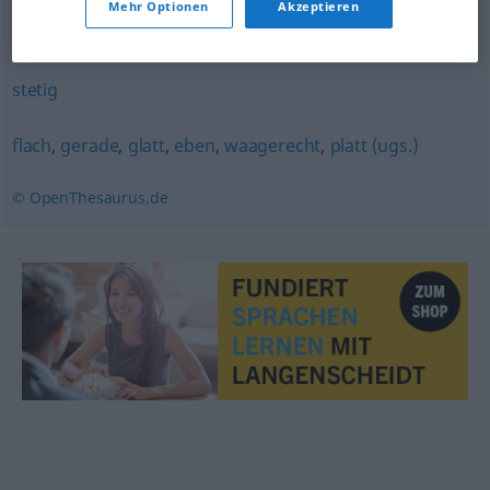
Mehr Optionen
Akzeptieren
regelmäßig
stetig
flach
,
gerade
,
glatt
,
eben
,
waagerecht
,
platt (ugs.)
© OpenThesaurus.de