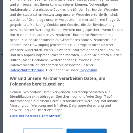
und wir besser mit Ihnen kommunizieren können. Notwendige,
gleichmäßig
funktionale und statistische Cookies, die für den Betrieb der Webseite
und der statistischen Auswertung unserer Webseite erforderlich sind,
werden auf Grundlage unserer Vorauswahl immer auf Ihrem Endgerät
Übersicht aller Übersetzungen
gespeichert. Marketing-Cookies und Cookies, die der Bereitstellung
(Für mehr Details die Übersetzung anklicken/antippen)
personalisierter Werbung dienen, werden nur gespeichert, wenn Sie uns
durch einen Klick auf den „Akzeptieren“-Button Ihr Einverständnis
geben. Klicken Sie ansonsten auf „Fortfahren ohne Akzeptieren“. Sie
jevn, ensartet
können Ihre Einwilligung jederzeit für zukünftige Besuche unserer
Webseite widerrufen. Wenn Sie weitere Informationen zu den Cookies
und den Anpassungsmöglichkeiten möchten, klicken Sie einfach auf den
Button „Mehr Optionen“. Weitergehende Hinweise zu der
Datenverarbeitung entnehmen Sie ansonsten unserer
Datenschutzerklärung
. Hier finden Sie unser
Impressum
.
jevn
gleichmäßig
Wir und unsere Partner verarbeiten Daten, um
Folgendes bereitzustellen:
ensartet
gleichmäßig
Genaue Geolocation-Daten verwenden. Geräteeigenschaften zur
Identifikation aktiv abfragen. Speichern von und/oder Zugriff auf
Informationen auf einem Gerät. Personalisierte Werbung und Inhalte,
Messung von Werbung und Inhalten, Zielgruppenforschung und
Synonyme für "gleichmäßig"
Entwicklung von Dienstleistungen.
Liste der Partner (Lieferanten)
ausgeglichen