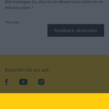
Bitte bestätigen Sie, dass Sie ein Mensch sind, indem Sie ein
Häkchen setzen.*
*Pflichtfeld
Feedback absenden
Besuchen Sie uns auf:
facebook
YouTube
Instagram