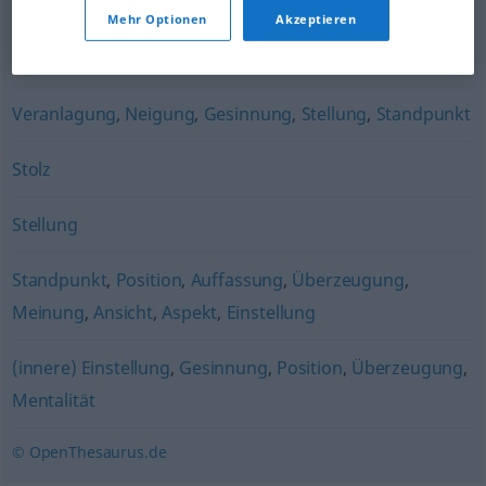
Mentalität
,
Einstellung (zu)
,
Philosophie (ugs.)
Mehr Optionen
Akzeptieren
Rückgrat
Veranlagung
,
Neigung
,
Gesinnung
,
Stellung
,
Standpunkt
Stolz
Stellung
Standpunkt
,
Position
,
Auffassung
,
Überzeugung
,
Meinung
,
Ansicht
,
Aspekt
,
Einstellung
(innere) Einstellung
,
Gesinnung
,
Position
,
Überzeugung
,
Mentalität
© OpenThesaurus.de