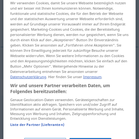
Wir verwenden Cookies, damit Sie unsere Webseite bestmöglich nutzen
und wir besser mit Ihnen kommunizieren können. Notwendige,
Übersicht aller Übersetzungen
funktionale und statistische Cookies, die für den Betrieb der Webseite
(Für mehr Details die Übersetzung anklicken/antippen)
und der statistischen Auswertung unserer Webseite erforderlich sind,
werden auf Grundlage unserer Vorauswahl immer auf Ihrem Endgerät
gespeichert. Marketing-Cookies und Cookies, die der Bereitstellung
holdning
personalisierter Werbung dienen, werden nur gespeichert, wenn Sie uns
durch einen Klick auf den „Akzeptieren“-Button Ihr Einverständnis
geben. Klicken Sie ansonsten auf „Fortfahren ohne Akzeptieren“. Sie
können Ihre Einwilligung jederzeit für zukünftige Besuche unserer
Webseite widerrufen. Wenn Sie weitere Informationen zu den Cookies
und den Anpassungsmöglichkeiten möchten, klicken Sie einfach auf den
holdning
m/f
Haltung
Button „Mehr Optionen“. Weitergehende Hinweise zu der
Datenverarbeitung entnehmen Sie ansonsten unserer
Datenschutzerklärung
. Hier finden Sie unser
Impressum
.
Wir und unsere Partner verarbeiten Daten, um
Synonyme für "Haltung"
Folgendes bereitzustellen:
Genaue Geolocation-Daten verwenden. Geräteeigenschaften zur
Identifikation aktiv abfragen. Speichern von und/oder Zugriff auf
Einstellung
,
Merkmal
,
Zug
,
Eigenschaft
Informationen auf einem Gerät. Personalisierte Werbung und Inhalte,
Messung von Werbung und Inhalten, Zielgruppenforschung und
Entwicklung von Dienstleistungen.
Fassung
,
Kontrolle
,
Beherrschung
Liste der Partner (Lieferanten)