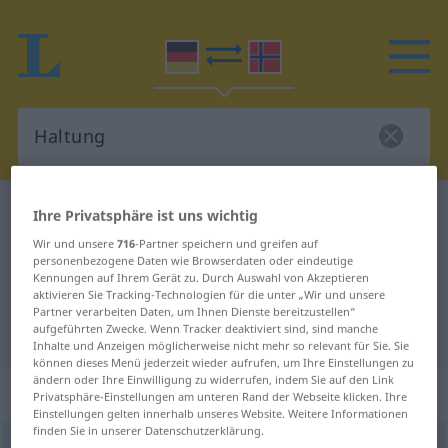
Deutsch-Norwegisch Wörterbuch
Haltung
Ihre Privatsphäre ist uns wichtig
Deutsch-Norwegisch Übersetzung
Wir und unsere
716
-Partner speichern und greifen auf
personenbezogene Daten wie Browserdaten oder eindeutige
für "Haltung"
Kennungen auf Ihrem Gerät zu. Durch Auswahl von Akzeptieren
aktivieren Sie Tracking-Technologien für die unter „Wir und unsere
Partner verarbeiten Daten, um Ihnen Dienste bereitzustellen“
aufgeführten Zwecke. Wenn Tracker deaktiviert sind, sind manche
"Haltung" Norwegisch Übersetzung
Inhalte und Anzeigen möglicherweise nicht mehr so relevant für Sie. Sie
können dieses Menü jederzeit wieder aufrufen, um Ihre Einstellungen zu
ändern oder Ihre Einwilligung zu widerrufen, indem Sie auf den Link
„Haltung“
: Femininum
Privatsphäre-Einstellungen am unteren Rand der Webseite klicken. Ihre
Einstellungen gelten innerhalb unseres Website. Weitere Informationen
finden Sie in unserer Datenschutzerklärung.
Haltung
f