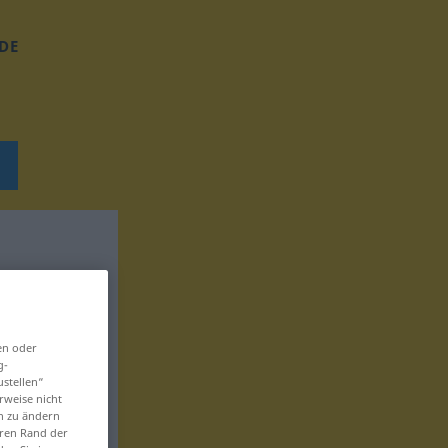
DE
en oder
g-
ustellen“
rweise nicht
en zu ändern
eren Rand der