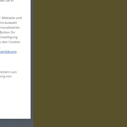
den Sie in
er Webseite und
 Vorauswahl
sonalisierter
Button Ihr
Einwilligung
zu den Cookies
.
zerklärung
.
eichern von
sung von