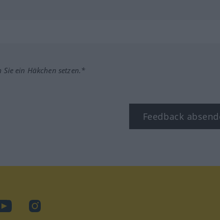
m Sie ein Häkchen setzen.*
Feedback absend
ook
YouTube
Instagram