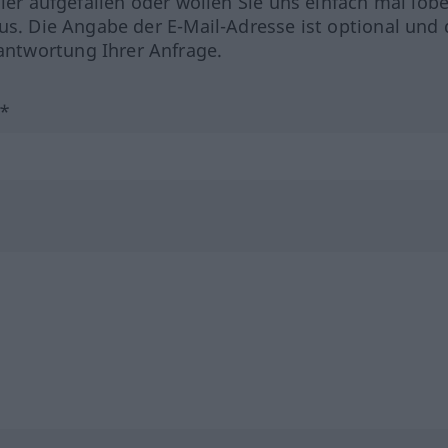
hler aufgefallen oder wollen Sie uns einfach mal lob
us. Die Angabe der E-Mail-Adresse ist optional und 
ntwortung Ihrer Anfrage.
?*