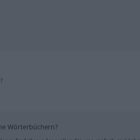
h?
ine Wörterbüchern?