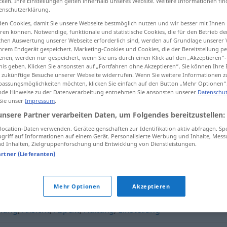
cken. Ihre Einstellungen gelten innerhalb unseres Website. Weitere Informationen fin
enschutzerklärung.
en Cookies, damit Sie unsere Webseite bestmöglich nutzen und wir besser mit Ihnen
en können. Notwendige, funktionale und statistische Cookies, die für den Betrieb d
ischen Auswertung unserer Webseite erforderlich sind, werden auf Grundlage unserer
tippen)
hrem Endgerät gespeichert. Marketing-Cookies und Cookies, die der Bereitstellung per
nen, werden nur gespeichert, wenn Sie uns durch einen Klick auf den „Akzeptieren“-
nis geben. Klicken Sie ansonsten auf „Fortfahren ohne Akzeptieren“. Sie können Ihre 
ür zukünftige Besuche unserer Webseite widerrufen. Wenn Sie weitere Informationen 
assungsmöglichkeiten möchten, klicken Sie einfach auf den Button „Mehr Optionen“
de Hinweise zu der Datenverarbeitung entnehmen Sie ansonsten unserer
Datenschut
 Sie unser
Impressum
.
Auffassung
unsere Partner verarbeiten Daten, um Folgendes bereitzustellen:
ocation-Daten verwenden. Geräteeigenschaften zur Identifikation aktiv abfragen. Sp
griff auf Informationen auf einem Gerät. Personalisierte Werbung und Inhalte, Mes
 Inhalten, Zielgruppenforschung und Entwicklung von Dienstleistungen.
"
artner (Lieferanten)
Mehr Optionen
Akzeptieren
nung
,
Ansicht
,
Aspekt
,
Haltung
,
Einstellung