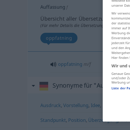
Webseite kli
unserer Dat
Auffassung
f
Wir verwend
Übersicht aller Übersetzungen
kommunizier
der statist
(Für mehr Details die Übersetzung anklicken/an
immer auf I
Werbung die
oppfatning
Einverständ
jederzeit f
und den Anp
Weitergehen
Hier finden
oppfatning
m/f
Wir und 
Genaue Geol
und/oder Zu
Werbung und
Synonyme für "Auffassung
Liste der P
Ausdruck
,
Vorstellung
,
Idee
,
Begriff
Standpunkt
,
Position
,
Überzeugung
,
Mei