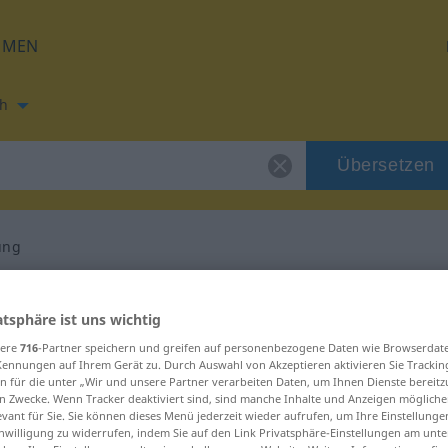
HMEN
h
Übersetzen
ung
ung für "Auffassung"
atsphäre ist uns wichtig
sere
716
-Partner speichern und greifen auf personenbezogene Daten wie Browserdat
setzung
Kennungen auf Ihrem Gerät zu. Durch Auswahl von Akzeptieren aktivieren Sie Trackin
n für die unter „Wir und unsere Partner verarbeiten Daten, um Ihnen Dienste bereitz
n Zwecke. Wenn Tracker deaktiviert sind, sind manche Inhalte und Anzeigen mögliche
evant für Sie. Sie können dieses Menü jederzeit wieder aufrufen, um Ihre Einstellung
inwilligung zu widerrufen, indem Sie auf den Link Privatsphäre-Einstellungen am unt