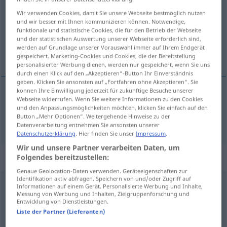
Wir verwenden Cookies, damit Sie unsere Webseite bestmöglich nutzen
Übersicht aller Übersetzungen
und wir besser mit Ihnen kommunizieren können. Notwendige,
funktionale und statistische Cookies, die für den Betrieb der Webseite
(Für mehr Details die Übersetzung anklicken/antippen)
und der statistischen Auswertung unserer Webseite erforderlich sind,
werden auf Grundlage unserer Vorauswahl immer auf Ihrem Endgerät
stolt, kry
gespeichert. Marketing-Cookies und Cookies, die der Bereitstellung
personalisierter Werbung dienen, werden nur gespeichert, wenn Sie uns
durch einen Klick auf den „Akzeptieren“-Button Ihr Einverständnis
geben. Klicken Sie ansonsten auf „Fortfahren ohne Akzeptieren“. Sie
können Ihre Einwilligung jederzeit für zukünftige Besuche unserer
Webseite widerrufen. Wenn Sie weitere Informationen zu den Cookies
stolt
,
kry
stolz
und den Anpassungsmöglichkeiten möchten, klicken Sie einfach auf den
Button „Mehr Optionen“. Weitergehende Hinweise zu der
Datenverarbeitung entnehmen Sie ansonsten unserer
Datenschutzerklärung
. Hier finden Sie unser
Impressum
.
Wir und unsere Partner verarbeiten Daten, um
Synonyme für "stolz"
Folgendes bereitzustellen:
Genaue Geolocation-Daten verwenden. Geräteeigenschaften zur
Identifikation aktiv abfragen. Speichern von und/oder Zugriff auf
Informationen auf einem Gerät. Personalisierte Werbung und Inhalte,
eingebildet
Messung von Werbung und Inhalten, Zielgruppenforschung und
Entwicklung von Dienstleistungen.
Liste der Partner (Lieferanten)
überheblich
,
eingebildet
,
hochmütig
,
arrogant
,