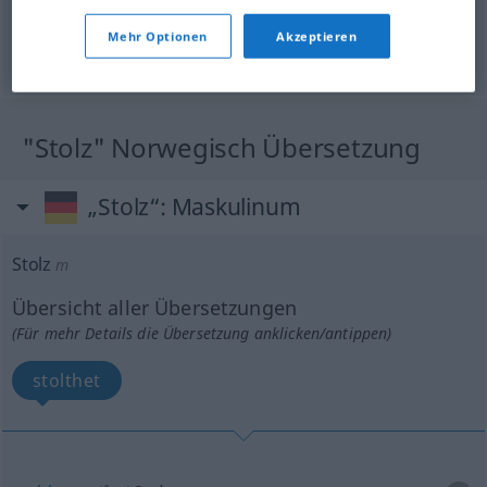
vermessen
Mehr Optionen
Akzeptieren
© OpenThesaurus.de
"Stolz" Norwegisch Übersetzung
„Stolz“
: Maskulinum
Stolz
m
Übersicht aller Übersetzungen
(Für mehr Details die Übersetzung anklicken/antippen)
stolthet