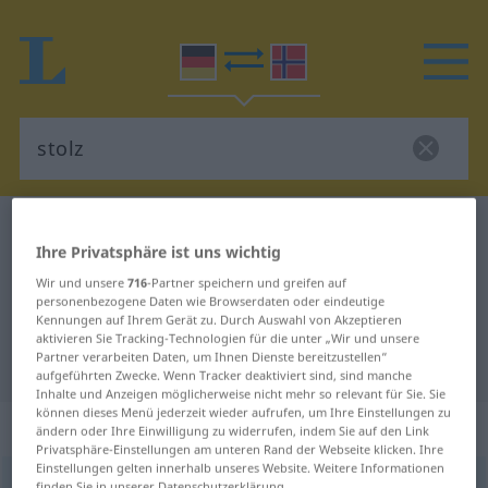
Deutsch-Norwegisch Wörterbuch
stolz
Ihre Privatsphäre ist uns wichtig
Deutsch-Norwegisch Übersetzung
Wir und unsere
716
-Partner speichern und greifen auf
für "stolz"
personenbezogene Daten wie Browserdaten oder eindeutige
Kennungen auf Ihrem Gerät zu. Durch Auswahl von Akzeptieren
aktivieren Sie Tracking-Technologien für die unter „Wir und unsere
Partner verarbeiten Daten, um Ihnen Dienste bereitzustellen“
"stolz" Norwegisch Übersetzung
aufgeführten Zwecke. Wenn Tracker deaktiviert sind, sind manche
Inhalte und Anzeigen möglicherweise nicht mehr so relevant für Sie. Sie
können dieses Menü jederzeit wieder aufrufen, um Ihre Einstellungen zu
„stolz“
ändern oder Ihre Einwilligung zu widerrufen, indem Sie auf den Link
Privatsphäre-Einstellungen am unteren Rand der Webseite klicken. Ihre
Einstellungen gelten innerhalb unseres Website. Weitere Informationen
stolz
finden Sie in unserer Datenschutzerklärung.