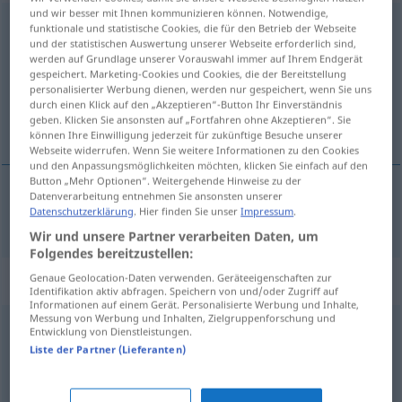
und wir besser mit Ihnen kommunizieren können. Notwendige,
einsteigen
funktionale und statistische Cookies, die für den Betrieb der Webseite
und der statistischen Auswertung unserer Webseite erforderlich sind,
werden auf Grundlage unserer Vorauswahl immer auf Ihrem Endgerät
Übersicht aller Übersetzungen
gespeichert. Marketing-Cookies und Cookies, die der Bereitstellung
(Für mehr Details die Übersetzung anklicken/antippen)
personalisierter Werbung dienen, werden nur gespeichert, wenn Sie uns
durch einen Klick auf den „Akzeptieren“-Button Ihr Einverständnis
geben. Klicken Sie ansonsten auf „Fortfahren ohne Akzeptieren“. Sie
stige inn, gå på
können Ihre Einwilligung jederzeit für zukünftige Besuche unserer
Webseite widerrufen. Wenn Sie weitere Informationen zu den Cookies
und den Anpassungsmöglichkeiten möchten, klicken Sie einfach auf den
Button „Mehr Optionen“. Weitergehende Hinweise zu der
Datenverarbeitung entnehmen Sie ansonsten unserer
Datenschutzerklärung
. Hier finden Sie unser
Impressum
.
stige
inn
,
gå
på
einsteigen
Wir und unsere Partner verarbeiten Daten, um
Folgendes bereitzustellen:
Synonyme für "einsteigen"
Genaue Geolocation-Daten verwenden. Geräteeigenschaften zur
Identifikation aktiv abfragen. Speichern von und/oder Zugriff auf
Informationen auf einem Gerät. Personalisierte Werbung und Inhalte,
Messung von Werbung und Inhalten, Zielgruppenforschung und
Entwicklung von Dienstleistungen.
anspringen (auf)
Liste der Partner (Lieferanten)
(sich) beteiligen
,
(sich) einschalten