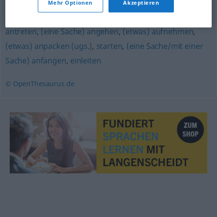
Mehr Optionen
Akzeptieren
beginnen
,
(etwas) angreifen (geh., fig.)
,
(etwas)
antreten
,
(eine Sache) angehen
,
(etwas) aufnehmen
,
(etwas) anpacken (ugs.)
,
starten
,
(eine Sache/mit einer
Sache) anfangen
,
einleiten
© OpenThesaurus.de