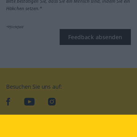
Bitte bestätigen Sie, dass Sie ein Mensch sind, indem Sie ein
Häkchen setzen.*
*Pflichtfeld
Feedback absenden
Besuchen Sie uns auf:
facebook
YouTube
Instagram
Langenscheidt