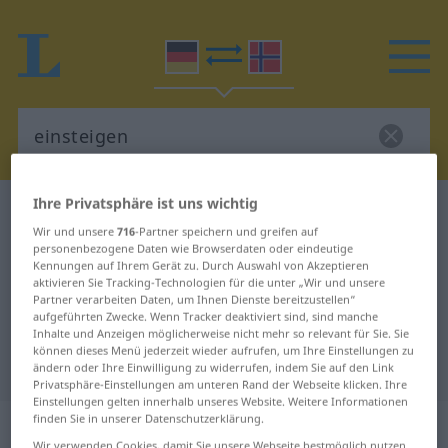
Ihre Privatsphäre ist uns wichtig
Deutsch-Norwegisch Wörterbuch
einsteigen
Wir und unsere
716
-Partner speichern und greifen auf
Deutsch-Norwegisch Übersetzung
personenbezogene Daten wie Browserdaten oder eindeutige
Kennungen auf Ihrem Gerät zu. Durch Auswahl von Akzeptieren
für "einsteigen"
aktivieren Sie Tracking-Technologien für die unter „Wir und unsere
Partner verarbeiten Daten, um Ihnen Dienste bereitzustellen“
aufgeführten Zwecke. Wenn Tracker deaktiviert sind, sind manche
"einsteigen" Norwegisch
Inhalte und Anzeigen möglicherweise nicht mehr so relevant für Sie. Sie
können dieses Menü jederzeit wieder aufrufen, um Ihre Einstellungen zu
Übersetzung
ändern oder Ihre Einwilligung zu widerrufen, indem Sie auf den Link
Privatsphäre-Einstellungen am unteren Rand der Webseite klicken. Ihre
Einstellungen gelten innerhalb unseres Website. Weitere Informationen
finden Sie in unserer Datenschutzerklärung.
„einsteigen“
Wir verwenden Cookies, damit Sie unsere Webseite bestmöglich nutzen