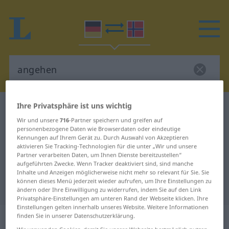
Ihre Privatsphäre ist uns wichtig
Deutsch-Norwegisch Wörterbuch
angehen
Wir und unsere
716
-Partner speichern und greifen auf
Deutsch-Norwegisch Übersetzung
personenbezogene Daten wie Browserdaten oder eindeutige
Kennungen auf Ihrem Gerät zu. Durch Auswahl von Akzeptieren
für "angehen"
aktivieren Sie Tracking-Technologien für die unter „Wir und unsere
Partner verarbeiten Daten, um Ihnen Dienste bereitzustellen“
aufgeführten Zwecke. Wenn Tracker deaktiviert sind, sind manche
"angehen" Norwegisch
Inhalte und Anzeigen möglicherweise nicht mehr so relevant für Sie. Sie
können dieses Menü jederzeit wieder aufrufen, um Ihre Einstellungen zu
Übersetzung
ändern oder Ihre Einwilligung zu widerrufen, indem Sie auf den Link
Privatsphäre-Einstellungen am unteren Rand der Webseite klicken. Ihre
Einstellungen gelten innerhalb unseres Website. Weitere Informationen
„angehen“
finden Sie in unserer Datenschutzerklärung.