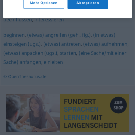
Mehr Optionen
Akzeptieren
kratzen (ugs.)
,
betreffen
,
jucken (ugs.)
,
berühren
,
beeinflussen
,
interessieren
beginnen
,
(etwas) angreifen (geh., fig.)
,
(in etwas)
einsteigen (ugs.)
,
(etwas) antreten
,
(etwas) aufnehmen
,
(etwas) anpacken (ugs.)
,
starten
,
(eine Sache/mit einer
Sache) anfangen
,
einleiten
© OpenThesaurus.de