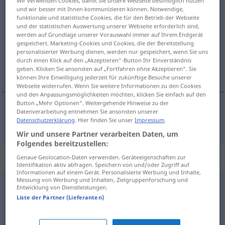
Wir verwenden Cookies, damit Sie unsere Webseite bestmöglich nutzen
und wir besser mit Ihnen kommunizieren können. Notwendige,
angehen
funktionale und statistische Cookies, die für den Betrieb der Webseite
und der statistischen Auswertung unserer Webseite erforderlich sind,
Übersicht aller Übersetzungen
werden auf Grundlage unserer Vorauswahl immer auf Ihrem Endgerät
gespeichert. Marketing-Cookies und Cookies, die der Bereitstellung
(Für mehr Details die Übersetzung anklicken/antippen)
personalisierter Werbung dienen, werden nur gespeichert, wenn Sie uns
durch einen Klick auf den „Akzeptieren“-Button Ihr Einverständnis
angå
geben. Klicken Sie ansonsten auf „Fortfahren ohne Akzeptieren“. Sie
können Ihre Einwilligung jederzeit für zukünftige Besuche unserer
Webseite widerrufen. Wenn Sie weitere Informationen zu den Cookies
und den Anpassungsmöglichkeiten möchten, klicken Sie einfach auf den
Button „Mehr Optionen“. Weitergehende Hinweise zu der
Datenverarbeitung entnehmen Sie ansonsten unserer
angå
angehen
betreffen
Datenschutzerklärung
. Hier finden Sie unser
Impressum
.
Wir und unsere Partner verarbeiten Daten, um
Folgendes bereitzustellen:
Synonyme für "angehen"
Genaue Geolocation-Daten verwenden. Geräteeigenschaften zur
Identifikation aktiv abfragen. Speichern von und/oder Zugriff auf
Informationen auf einem Gerät. Personalisierte Werbung und Inhalte,
Messung von Werbung und Inhalten, Zielgruppenforschung und
Entwicklung von Dienstleistungen.
betreffen
,
zutreffen
,
anbelangen
Liste der Partner (Lieferanten)
befassen (mit)
,
behandeln
,
adressieren