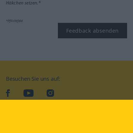
Häkchen setzen.*
*Pflichtfeld
Feedback absenden
Besuchen Sie uns auf:
facebook
YouTube
Instagram
Langenscheidt