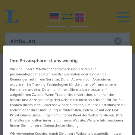
Ihre Privatsphäre ist uns wichtig
Deutsch-Norwegisch Wörterbuch
einbauen
Wir und unsere
716
-Partner speichern und greifen auf
Deutsch-Norwegisch Übersetzung
personenbezogene Daten wie Browserdaten oder eindeutige
Kennungen auf Ihrem Gerät zu. Durch Auswahl von Akzeptieren
für "einbauen"
aktivieren Sie Tracking-Technologien für die unter „Wir und unsere
Partner verarbeiten Daten, um Ihnen Dienste bereitzustellen“
aufgeführten Zwecke. Wenn Tracker deaktiviert sind, sind manche
"einbauen" Norwegisch
Inhalte und Anzeigen möglicherweise nicht mehr so relevant für Sie. Sie
können dieses Menü jederzeit wieder aufrufen, um Ihre Einstellungen zu
Übersetzung
ändern oder Ihre Einwilligung zu widerrufen, indem Sie auf den Link
Privatsphäre-Einstellungen am unteren Rand der Webseite klicken. Ihre
Einstellungen gelten innerhalb unseres Website. Weitere Informationen
finden Sie in unserer Datenschutzerklärung.
„einbauen“
Wir verwenden Cookies, damit Sie unsere Webseite bestmöglich nutzen