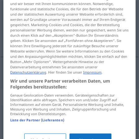
und wir besser mit Ihnen kommunizieren können. Notwendige,
einbauen
funktionale und statistische Cookies, die für den Betrieb der Webseite
und der statistischen Auswertung unserer Webseite erforderlich sind,
werden auf Grundlage unserer Vorauswahl immer auf Ihrem Endgerät
Übersicht aller Übersetzungen
gespeichert. Marketing-Cookies und Cookies, die der Bereitstellung
(Für mehr Details die Übersetzung anklicken/antippen)
personalisierter Werbung dienen, werden nur gespeichert, wenn Sie uns
durch einen Klick auf den „Akzeptieren“-Button Ihr Einverständnis
geben. Klicken Sie ansonsten auf „Fortfahren ohne Akzeptieren“. Sie
bygge inn, installere
können Ihre Einwilligung jederzeit für zukünftige Besuche unserer
Webseite widerrufen. Wenn Sie weitere Informationen zu den Cookies
und den Anpassungsmöglichkeiten möchten, klicken Sie einfach auf den
Button „Mehr Optionen“. Weitergehende Hinweise zu der
Datenverarbeitung entnehmen Sie ansonsten unserer
Datenschutzerklärung
. Hier finden Sie unser
Impressum
.
bygge
inn
,
installere
einbauen
Wir und unsere Partner verarbeiten Daten, um
Folgendes bereitzustellen:
Genaue Geolocation-Daten verwenden. Geräteeigenschaften zur
Synonyme für "einbauen"
Identifikation aktiv abfragen. Speichern von und/oder Zugriff auf
Informationen auf einem Gerät. Personalisierte Werbung und Inhalte,
Messung von Werbung und Inhalten, Zielgruppenforschung und
Entwicklung von Dienstleistungen.
einführen
,
einsetzen
,
entwickeln
Liste der Partner (Lieferanten)
einarbeiten
,
installieren
,
einrichten
,
einsetzen
,
montieren