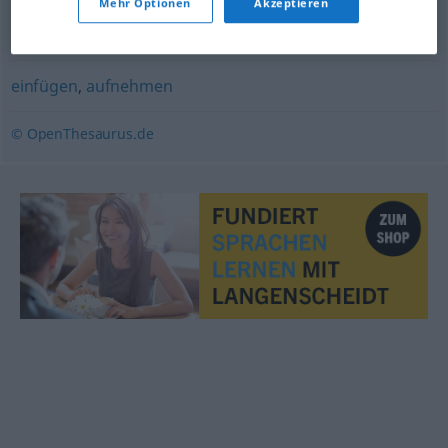
Mehr Optionen
Akzeptieren
einarbeiten
,
einfügen
einfügen
,
aufnehmen
© OpenThesaurus.de