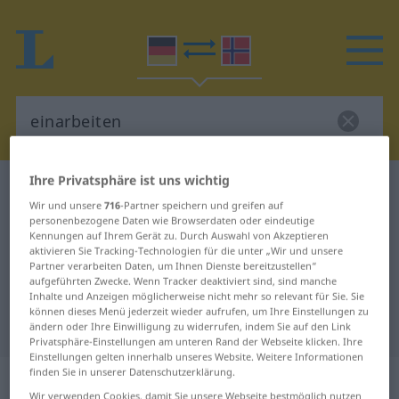
Ihre Privatsphäre ist uns wichtig
Deutsch-Norwegisch Wörterbuch
einarbeiten
Wir und unsere
716
-Partner speichern und greifen auf
Deutsch-Norwegisch Übersetzung
personenbezogene Daten wie Browserdaten oder eindeutige
Kennungen auf Ihrem Gerät zu. Durch Auswahl von Akzeptieren
für "einarbeiten"
aktivieren Sie Tracking-Technologien für die unter „Wir und unsere
Partner verarbeiten Daten, um Ihnen Dienste bereitzustellen“
aufgeführten Zwecke. Wenn Tracker deaktiviert sind, sind manche
"einarbeiten" Norwegisch
Inhalte und Anzeigen möglicherweise nicht mehr so relevant für Sie. Sie
können dieses Menü jederzeit wieder aufrufen, um Ihre Einstellungen zu
Übersetzung
ändern oder Ihre Einwilligung zu widerrufen, indem Sie auf den Link
Privatsphäre-Einstellungen am unteren Rand der Webseite klicken. Ihre
Einstellungen gelten innerhalb unseres Website. Weitere Informationen
finden Sie in unserer Datenschutzerklärung.
„einarbeiten“
Wir verwenden Cookies, damit Sie unsere Webseite bestmöglich nutzen