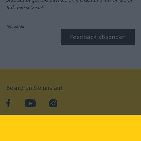
Häkchen setzen.*
*Pflichtfeld
Feedback absenden
Besuchen Sie uns auf:
facebook
YouTube
Instagram
Langenscheidt