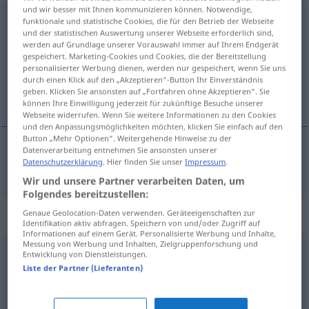
und wir besser mit Ihnen kommunizieren können. Notwendige,
einarbeiten
<
sich
>
funktionale und statistische Cookies, die für den Betrieb der Webseite
und der statistischen Auswertung unserer Webseite erforderlich sind,
werden auf Grundlage unserer Vorauswahl immer auf Ihrem Endgerät
Übersicht aller Übersetzungen
gespeichert. Marketing-Cookies und Cookies, die der Bereitstellung
(Für mehr Details die Übersetzung anklicken/antippen)
personalisierter Werbung dienen, werden nur gespeichert, wenn Sie uns
durch einen Klick auf den „Akzeptieren“-Button Ihr Einverständnis
geben. Klicken Sie ansonsten auf „Fortfahren ohne Akzeptieren“. Sie
innarbeide seg
können Ihre Einwilligung jederzeit für zukünftige Besuche unserer
Webseite widerrufen. Wenn Sie weitere Informationen zu den Cookies
und den Anpassungsmöglichkeiten möchten, klicken Sie einfach auf den
Button „Mehr Optionen“. Weitergehende Hinweise zu der
Datenverarbeitung entnehmen Sie ansonsten unserer
Datenschutzerklärung
. Hier finden Sie unser
Impressum
.
innarbeide
(seg)
einarbeiten
Wir und unsere Partner verarbeiten Daten, um
Folgendes bereitzustellen:
Synonyme für "einarbeiten"
Genaue Geolocation-Daten verwenden. Geräteeigenschaften zur
Identifikation aktiv abfragen. Speichern von und/oder Zugriff auf
Informationen auf einem Gerät. Personalisierte Werbung und Inhalte,
Messung von Werbung und Inhalten, Zielgruppenforschung und
Entwicklung von Dienstleistungen.
(jemandem) zeigen (was er zu machen hat) (ugs.)
,
Liste der Partner (Lieferanten)
(jemandem etwas) erklären