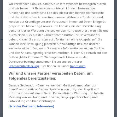
Wir verwenden Cookies, damit Sie unsere Webseite bestmöglich nutzen
und wir besser mit Ihnen kommunizieren können. Notwendige,
Übersicht aller Übersetzungen
funktionale und statistische Cookies, die für den Betrieb der Webseite
(Für mehr Details die Übersetzung anklicken/antippen)
und der statistischen Auswertung unserer Webseite erforderlich sind,
werden auf Grundlage unserer Vorauswahl immer auf Ihrem Endgerät
gespeichert. Marketing-Cookies und Cookies, die der Bereitstellung
der, da, da, siden
personalisierter Werbung dienen, werden nur gespeichert, wenn Sie uns
durch einen Klick auf den „Akzeptieren“-Button Ihr Einverständnis
geben. Klicken Sie ansonsten auf „Fortfahren ohne Akzeptieren“. Sie
können Ihre Einwilligung jederzeit für zukünftige Besuche unserer
Webseite widerrufen. Wenn Sie weitere Informationen zu den Cookies
und den Anpassungsmöglichkeiten möchten, klicken Sie einfach auf den
der
da
dort
Button „Mehr Optionen“. Weitergehende Hinweise zu der
Datenverarbeitung entnehmen Sie ansonsten unserer
da
da
dann, als
Datenschutzerklärung
. Hier finden Sie unser
Impressum
.
Wir und unsere Partner verarbeiten Daten, um
Folgendes bereitzustellen:
da,
siden
da
weil
Genaue Geolocation-Daten verwenden. Geräteeigenschaften zur
Identifikation aktiv abfragen. Speichern von und/oder Zugriff auf
Informationen auf einem Gerät. Personalisierte Werbung und Inhalte,
Messung von Werbung und Inhalten, Zielgruppenforschung und
Entwicklung von Dienstleistungen.
Beispielsätze für "da"
Liste der Partner (Lieferanten)