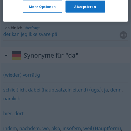
seit
wann
ist er da?
Mehr Optionen
Akzeptieren
hvor
lenge
har
han
vært
der?
da bin ich
überfragt
det
kan
jeg
ikke
svare
på
Synonyme für "da"
(wieder) vorrätig
schließlich
,
dabei (hauptsatzeinleitend) (ugs.)
,
ja
,
denn
,
nämlich
hier
,
dort
indem
,
nachdem
,
wo
,
also
,
insofern
,
weil (Hauptform)
,