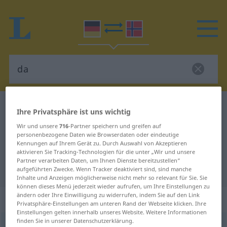
Deutsch-Norwegisch Wörterbuch
da
Ihre Privatsphäre ist uns wichtig
Deutsch-Norwegisch Übersetzung
Wir und unsere
716
-Partner speichern und greifen auf
personenbezogene Daten wie Browserdaten oder eindeutige
für "da"
Kennungen auf Ihrem Gerät zu. Durch Auswahl von Akzeptieren
aktivieren Sie Tracking-Technologien für die unter „Wir und unsere
Partner verarbeiten Daten, um Ihnen Dienste bereitzustellen“
"da" Norwegisch Übersetzung
aufgeführten Zwecke. Wenn Tracker deaktiviert sind, sind manche
Inhalte und Anzeigen möglicherweise nicht mehr so relevant für Sie. Sie
können dieses Menü jederzeit wieder aufrufen, um Ihre Einstellungen zu
ändern oder Ihre Einwilligung zu widerrufen, indem Sie auf den Link
„da“
Privatsphäre-Einstellungen am unteren Rand der Webseite klicken. Ihre
Einstellungen gelten innerhalb unseres Website. Weitere Informationen
finden Sie in unserer Datenschutzerklärung.
da