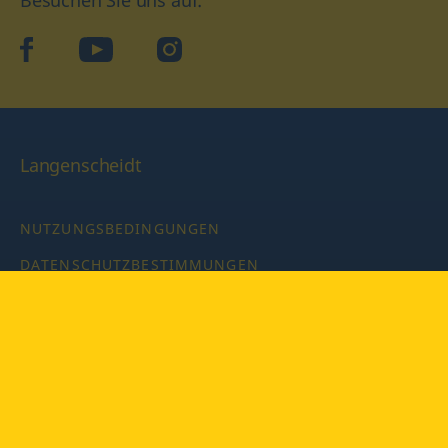
Besuchen Sie uns auf:
facebook
YouTube
Instagram
Langenscheidt
NUTZUNGSBEDINGUNGEN
DATENSCHUTZBESTIMMUNGEN
IMPRESSUM
PRIVATSPHÄRE-EINSTELLUNGEN
LATEINWÖRTERBUCH MIT CODE
Copyright © 2026 PONS Langenscheidt GmbH, Alle Rechte