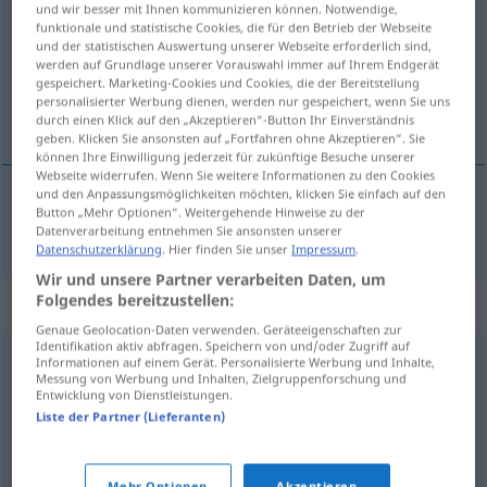
und wir besser mit Ihnen kommunizieren können. Notwendige,
funktionale und statistische Cookies, die für den Betrieb der Webseite
Übersicht aller Übersetzungen
und der statistischen Auswertung unserer Webseite erforderlich sind,
werden auf Grundlage unserer Vorauswahl immer auf Ihrem Endgerät
(Für mehr Details die Übersetzung anklicken/antippen)
gespeichert. Marketing-Cookies und Cookies, die der Bereitstellung
personalisierter Werbung dienen, werden nur gespeichert, wenn Sie uns
nemlig
durch einen Klick auf den „Akzeptieren“-Button Ihr Einverständnis
geben. Klicken Sie ansonsten auf „Fortfahren ohne Akzeptieren“. Sie
können Ihre Einwilligung jederzeit für zukünftige Besuche unserer
Webseite widerrufen. Wenn Sie weitere Informationen zu den Cookies
und den Anpassungsmöglichkeiten möchten, klicken Sie einfach auf den
Button „Mehr Optionen“. Weitergehende Hinweise zu der
nemlig
nämlich
Datenverarbeitung entnehmen Sie ansonsten unserer
Datenschutzerklärung
. Hier finden Sie unser
Impressum
.
Wir und unsere Partner verarbeiten Daten, um
Folgendes bereitzustellen:
Synonyme für "nämlich"
Genaue Geolocation-Daten verwenden. Geräteeigenschaften zur
Identifikation aktiv abfragen. Speichern von und/oder Zugriff auf
Informationen auf einem Gerät. Personalisierte Werbung und Inhalte,
schließlich
,
dabei (hauptsatzeinleitend) (ugs.)
,
da
,
ja
,
Messung von Werbung und Inhalten, Zielgruppenforschung und
Entwicklung von Dienstleistungen.
denn
Liste der Partner (Lieferanten)
da
,
indem
,
nachdem
,
wo
,
also
,
insofern
,
weil
Mehr Optionen
Akzeptieren