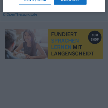
(Hauptform)
,
denn
© OpenThesaurus.de