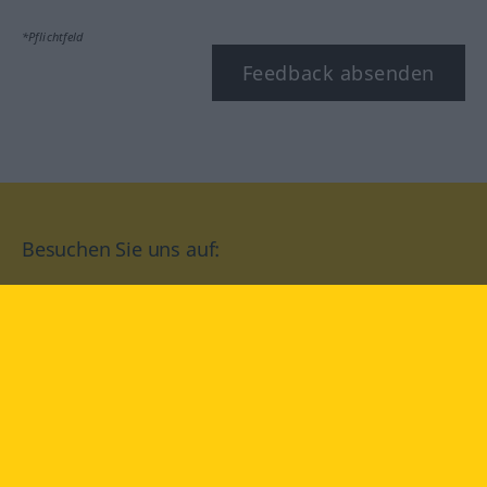
*Pflichtfeld
Feedback absenden
Besuchen Sie uns auf:
facebook
YouTube
Instagram
Langenscheidt