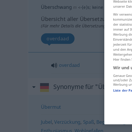
Webseite kli
Überschwang
unserer Dat
m
<
-(e)s
;
keine Pluralform
>
Wir verwend
Übersicht aller Übersetzungen
kommunizier
der statist
(Für mehr Details die Übersetzung anklicken/an
immer auf I
Werbung die
overdaad
Einverständ
jederzeit f
und den Anp
Weitergehen
Hier finden
overdaad
Wir und 
Genaue Geol
und/oder Zu
Werbung und
Synonyme für "Überschwa
Liste der P
Übermut
Jubel
,
Verzückung
,
Spaß
,
Begeisterung
,
E
Enthusiasmus
,
Wohlgefallen