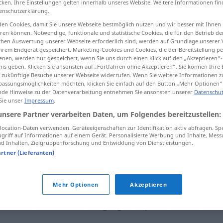
cken. Ihre Einstellungen gelten innerhalb unseres Website. Weitere Informationen fin
enschutzerklärung.
en Cookies, damit Sie unsere Webseite bestmöglich nutzen und wir besser mit Ihnen
en können. Notwendige, funktionale und statistische Cookies, die für den Betrieb d
ischen Auswertung unserer Webseite erforderlich sind, werden auf Grundlage unserer
tippen)
hrem Endgerät gespeichert. Marketing-Cookies und Cookies, die der Bereitstellung per
nen, werden nur gespeichert, wenn Sie uns durch einen Klick auf den „Akzeptieren“-
nis geben. Klicken Sie ansonsten auf „Fortfahren ohne Akzeptieren“. Sie können Ihre 
ür zukünftige Besuche unserer Webseite widerrufen. Wenn Sie weitere Informationen 
assungsmöglichkeiten möchten, klicken Sie einfach auf den Button „Mehr Optionen“
de Hinweise zu der Datenverarbeitung entnehmen Sie ansonsten unserer
Datenschut
 Sie unser
Impressum
.
Überschwang
unsere Partner verarbeiten Daten, um Folgendes bereitzustellen:
ocation-Daten verwenden. Geräteeigenschaften zur Identifikation aktiv abfragen. Sp
griff auf Informationen auf einem Gerät. Personalisierte Werbung und Inhalte, Mes
 Inhalten, Zielgruppenforschung und Entwicklung von Dienstleistungen.
ng"
artner (Lieferanten)
Mehr Optionen
Akzeptieren
ntzücken
,
Schwärmerei
,
Vergnügen
,
Euphorie
,
Freude
,