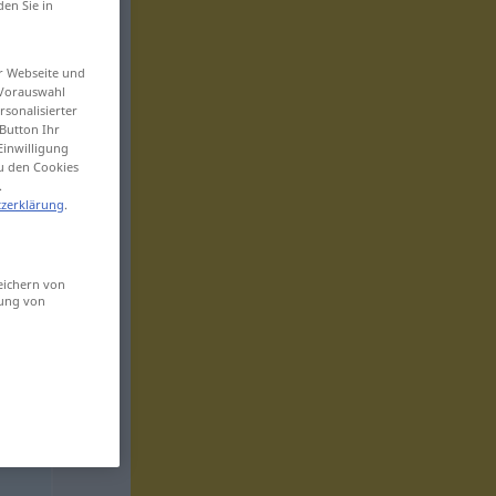
den Sie in
er Webseite und
 Vorauswahl
sonalisierter
Button Ihr
Einwilligung
zu den Cookies
.
zerklärung
.
eichern von
sung von