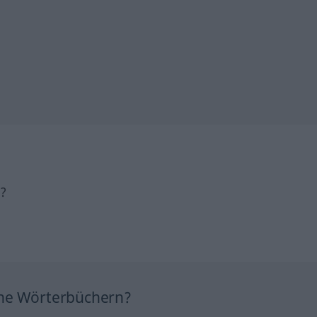
h?
ine Wörterbüchern?