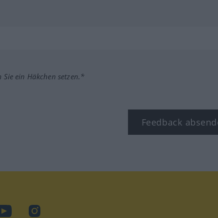
m Sie ein Häkchen setzen.*
Feedback absend
ook
YouTube
Instagram