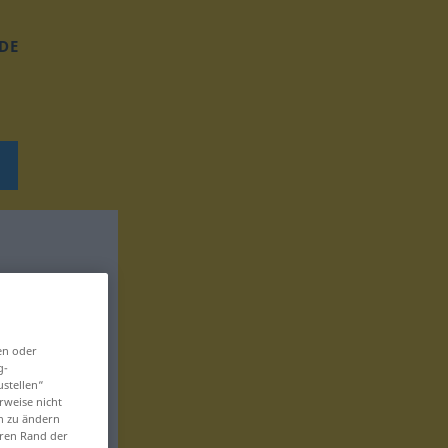
DE
en oder
g-
ustellen“
rweise nicht
en zu ändern
eren Rand der