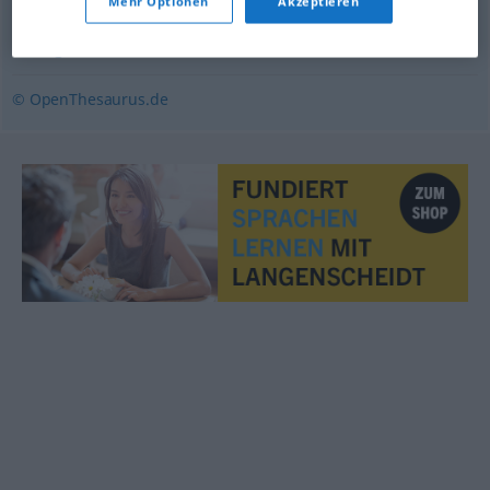
Mehr Optionen
Akzeptieren
Entzücken
,
Schwärmerei
,
Vergnügen
,
Euphorie
,
Freude
,
Wohlgefallen
© OpenThesaurus.de