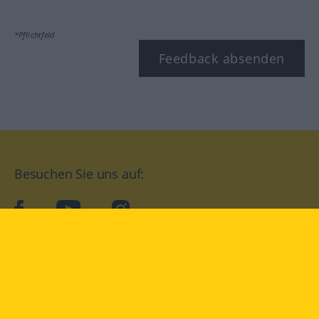
*Pflichtfeld
Feedback absenden
Besuchen Sie uns auf:
facebook
YouTube
Instagram
Langenscheidt