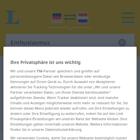
Ihre Privatsphäre ist uns wichtig
Deutsch-Niederländisch Wörterbuch
Wir und unsere
716
-Partner speichern und greifen auf
Enthusiasmus
personenbezogene Daten wie Browserdaten oder eindeutige
Kennungen auf Ihrem Gerät zu. Durch Auswahl von Akzeptieren
Deutsch-Niederländisch
aktivieren Sie Tracking-Technologien für die unter „Wir und unsere
Übersetzung für "Enthusiasmus"
Partner verarbeiten Daten, um Ihnen Dienste bereitzustellen“
aufgeführten Zwecke. Wenn Tracker deaktiviert sind, sind manche
Inhalte und Anzeigen möglicherweise nicht mehr so relevant für Sie. Sie
können dieses Menü jederzeit wieder aufrufen, um Ihre Einstellungen zu
"Enthusiasmus" Niederländisch
ändern oder Ihre Einwilligung zu widerrufen, indem Sie auf den Link
Privatsphäre-Einstellungen am unteren Rand der Webseite klicken. Ihre
Übersetzung
Einstellungen gelten innerhalb unseres Website. Weitere Informationen
finden Sie in unserer Datenschutzerklärung.
Wir verwenden Cookies, damit Sie unsere Webseite bestmöglich nutzen