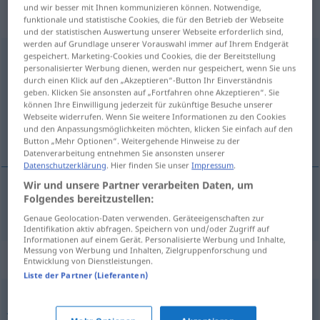
„Enthusiasmus“
: Maskulinum,
und wir besser mit Ihnen kommunizieren können. Notwendige,
männlich
funktionale und statistische Cookies, die für den Betrieb der Webseite
und der statistischen Auswertung unserer Webseite erforderlich sind,
werden auf Grundlage unserer Vorauswahl immer auf Ihrem Endgerät
Enthusiasmus
gespeichert. Marketing-Cookies und Cookies, die der Bereitstellung
m
<
Enthusiasmus
;
keine Pluralform
>
personalisierter Werbung dienen, werden nur gespeichert, wenn Sie uns
durch einen Klick auf den „Akzeptieren“-Button Ihr Einverständnis
Übersicht aller Übersetzungen
geben. Klicken Sie ansonsten auf „Fortfahren ohne Akzeptieren“. Sie
(Für mehr Details die Übersetzung anklicken/antippen)
können Ihre Einwilligung jederzeit für zukünftige Besuche unserer
Webseite widerrufen. Wenn Sie weitere Informationen zu den Cookies
und den Anpassungsmöglichkeiten möchten, klicken Sie einfach auf den
het enthousiasme
Button „Mehr Optionen“. Weitergehende Hinweise zu der
Datenverarbeitung entnehmen Sie ansonsten unserer
Datenschutzerklärung
. Hier finden Sie unser
Impressum
.
Wir und unsere Partner verarbeiten Daten, um
Folgendes bereitzustellen:
(het)
enthousiasme
Enthusiasmus
Genaue Geolocation-Daten verwenden. Geräteeigenschaften zur
Identifikation aktiv abfragen. Speichern von und/oder Zugriff auf
Informationen auf einem Gerät. Personalisierte Werbung und Inhalte,
Messung von Werbung und Inhalten, Zielgruppenforschung und
Synonyme für "Enthusiasmus"
Entwicklung von Dienstleistungen.
Liste der Partner (Lieferanten)
Jubel
,
Überschwang
,
Verzückung
,
Spaß
,
Begeisterung
,