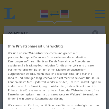
Ihre Privatsphäre ist uns wichtig
Niederländisch-Deutsch Wörterbuch
overdaad
Wir und unsere
716
-Partner speichern und greifen auf
personenbezogene Daten wie Browserdaten oder eindeutige
Niederländisch-Deutsch
Kennungen auf Ihrem Gerät zu. Durch Auswahl von Akzeptieren
aktivieren Sie Tracking-Technologien für die unter „Wir und unsere
Übersetzung für "overdaad"
Partner verarbeiten Daten, um Ihnen Dienste bereitzustellen“
aufgeführten Zwecke. Wenn Tracker deaktiviert sind, sind manche
Inhalte und Anzeigen möglicherweise nicht mehr so relevant für Sie. Sie
"overdaad" Deutsch Übersetzung
können dieses Menü jederzeit wieder aufrufen, um Ihre Einstellungen zu
ändern oder Ihre Einwilligung zu widerrufen, indem Sie auf den Link
Privatsphäre-Einstellungen am unteren Rand der Webseite klicken. Ihre
„overdaad“
: zelfstandig naamwoord
Einstellungen gelten innerhalb unseres Website. Weitere Informationen
finden Sie in unserer Datenschutzerklärung.
Wir verwenden Cookies, damit Sie unsere Webseite bestmöglich nutzen
overdaad
subst