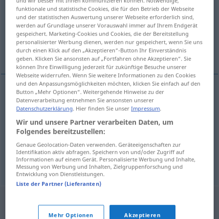
und wir besser mit Ihnen kommunizieren können. Notwendige,
funktionale und statistische Cookies, die für den Betrieb der Webseite
Übersicht aller Übersetzungen
und der statistischen Auswertung unserer Webseite erforderlich sind,
werden auf Grundlage unserer Vorauswahl immer auf Ihrem Endgerät
(Für mehr Details die Übersetzung anklicken/antippen)
gespeichert. Marketing-Cookies und Cookies, die der Bereitstellung
personalisierter Werbung dienen, werden nur gespeichert, wenn Sie uns
Unmäßigkeit, Übermaß, Überschwang
durch einen Klick auf den „Akzeptieren“-Button Ihr Einverständnis
geben. Klicken Sie ansonsten auf „Fortfahren ohne Akzeptieren“. Sie
können Ihre Einwilligung jederzeit für zukünftige Besuche unserer
Webseite widerrufen. Wenn Sie weitere Informationen zu den Cookies
und den Anpassungsmöglichkeiten möchten, klicken Sie einfach auf den
Button „Mehr Optionen“. Weitergehende Hinweise zu der
Datenverarbeitung entnehmen Sie ansonsten unserer
Unmäßigkeit
f
overdaad
Datenschutzerklärung
. Hier finden Sie unser
Impressum
.
Wir und unsere Partner verarbeiten Daten, um
Übermaß
n
overdaad
Folgendes bereitzustellen:
Genaue Geolocation-Daten verwenden. Geräteeigenschaften zur
Überschwang
m
overdaad
FIG
Identifikation aktiv abfragen. Speichern von und/oder Zugriff auf
Informationen auf einem Gerät. Personalisierte Werbung und Inhalte,
Messung von Werbung und Inhalten, Zielgruppenforschung und
Entwicklung von Dienstleistungen.
Liste der Partner (Lieferanten)
Mehr Optionen
Akzeptieren