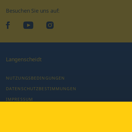
Besuchen Sie uns auf:
facebook
YouTube
Instagram
Langenscheidt
NUTZUNGSBEDINGUNGEN
DATENSCHUTZBESTIMMUNGEN
IMPRESSUM
PRIVATSPHÄRE-EINSTELLUNGEN
LATEINWÖRTERBUCH MIT CODE