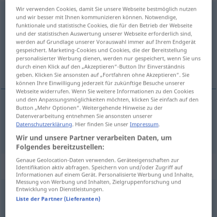
Wir verwenden Cookies, damit Sie unsere Webseite bestmöglich nutzen
übergehen
und wir besser mit Ihnen kommunizieren können. Notwendige,
funktionale und statistische Cookies, die für den Betrieb der Webseite
Übersicht aller Übersetzungen
und der statistischen Auswertung unserer Webseite erforderlich sind,
werden auf Grundlage unserer Vorauswahl immer auf Ihrem Endgerät
(Für mehr Details die Übersetzung anklicken/antippen)
gespeichert. Marketing-Cookies und Cookies, die der Bereitstellung
personalisierter Werbung dienen, werden nur gespeichert, wenn Sie uns
overgaan
durch einen Klick auf den „Akzeptieren“-Button Ihr Einverständnis
geben. Klicken Sie ansonsten auf „Fortfahren ohne Akzeptieren“. Sie
können Ihre Einwilligung jederzeit für zukünftige Besuche unserer
Webseite widerrufen. Wenn Sie weitere Informationen zu den Cookies
und den Anpassungsmöglichkeiten möchten, klicken Sie einfach auf den
Button „Mehr Optionen“. Weitergehende Hinweise zu der
overgaan
(
auf, in
op, in
)
übergehen
Datenverarbeitung entnehmen Sie ansonsten unserer
AKK
Datenschutzerklärung
. Hier finden Sie unser
Impressum
.
Wir und unsere Partner verarbeiten Daten, um
Folgendes bereitzustellen:
Genaue Geolocation-Daten verwenden. Geräteeigenschaften zur
„übergehen“
Identifikation aktiv abfragen. Speichern von und/oder Zugriff auf
Informationen auf einem Gerät. Personalisierte Werbung und Inhalte,
Messung von Werbung und Inhalten, Zielgruppenforschung und
Entwicklung von Dienstleistungen.
übergehen
<
übergehen
>
Liste der Partner (Lieferanten)
Übersicht aller Übersetzungen