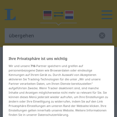
Deutsch-Niederländisch Wörterbuch
übergehen
Ihre Privatsphäre ist uns wichtig
Deutsch-Niederländisch
Wir und unsere
716
-Partner speichern und greifen auf
personenbezogene Daten wie Browserdaten oder eindeutige
Übersetzung für "übergehen"
Kennungen auf Ihrem Gerät zu. Durch Auswahl von Akzeptieren
aktivieren Sie Tracking-Technologien für die unter „Wir und unsere
Partner verarbeiten Daten, um Ihnen Dienste bereitzustellen“
"übergehen" Niederländisch
aufgeführten Zwecke. Wenn Tracker deaktiviert sind, sind manche
Inhalte und Anzeigen möglicherweise nicht mehr so relevant für Sie. Sie
Übersetzung
können dieses Menü jederzeit wieder aufrufen, um Ihre Einstellungen zu
ändern oder Ihre Einwilligung zu widerrufen, indem Sie auf den Link
Privatsphäre-Einstellungen am unteren Rand der Webseite klicken. Ihre
„übergehen“
Einstellungen gelten innerhalb unseres Website. Weitere Informationen
finden Sie in unserer Datenschutzerklärung.