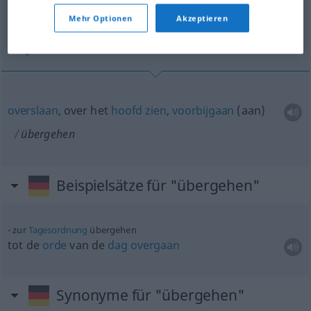
(Für mehr Details die Übersetzung anklicken/antippen)
Mehr Optionen
Akzeptieren
overslaan, over het hoofd zien, voorbijgaan
overslaan
, over het
hoofd
zien
,
voorbijgaan
(aan)
übergehen
Beispielsätze für "übergehen"
zur
Tagesordnung
übergehen
tot de
orde
van de
dag
overgaan
Synonyme für "übergehen"