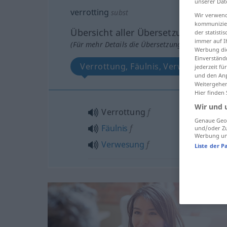
unserer Dat
verrotting
subst
Wir verwend
kommunizier
Übersicht aller Übersetzungen
der statist
immer auf I
(Für mehr Details die Übersetzung anklicken/an
Werbung die
Einverständ
Verrottung, Fäulnis, Verwesung
jederzeit f
und den Anp
Weitergehen
Hier finden
Wir und 
Verrottung
f
Genaue Geol
Fäulnis
f
und/oder Zu
Werbung und
Verwesung
f
Liste der P