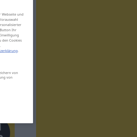
er Webseite und
 Vorauswahl
sonalisierter
Button Ihr
Einwilligung
zu den Cookies
.
zerklärung
.
eichern von
sung von