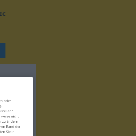
DE
en oder
g-
ustellen“
rweise nicht
en zu ändern
eren Rand der
den Sie in