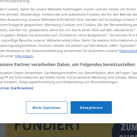
enschutzerklärung.
en Cookies, damit Sie unsere Webseite bestmöglich nutzen und wir besser mit Ihnen
en können. Notwendige, funktionale und statistische Cookies, die für den Betrieb d
ischen Auswertung unserer Webseite erforderlich sind, werden auf Grundlage unserer
hrem Endgerät gespeichert. Marketing-Cookies und Cookies, die der Bereitstellung per
tippen)
nen, werden nur gespeichert, wenn Sie uns durch einen Klick auf den „Akzeptieren“-
nis geben. Klicken Sie ansonsten auf „Fortfahren ohne Akzeptieren“. Sie können Ihre 
ür zukünftige Besuche unserer Webseite widerrufen. Wenn Sie weitere Informationen 
assungsmöglichkeiten möchten, klicken Sie einfach auf den Button „Mehr Optionen“
de Hinweise zu der Datenverarbeitung entnehmen Sie ansonsten unserer
Datenschut
 Sie unser
Impressum
.
unsere Partner verarbeiten Daten, um Folgendes bereitzustellen:
verrotting
ocation-Daten verwenden. Geräteeigenschaften zur Identifikation aktiv abfragen. Sp
griff auf Informationen auf einem Gerät. Personalisierte Werbung und Inhalte, Mes
 Inhalten, Zielgruppenforschung und Entwicklung von Dienstleistungen.
artner (Lieferanten)
Mehr Optionen
Akzeptieren