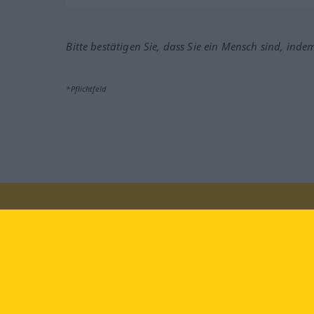
Bitte bestätigen Sie, dass Sie ein Mensch sind, inde
*Pflichtfeld
Besuchen Sie uns auf:
faceb