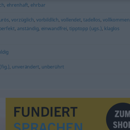
ch
,
ehrenhaft
,
ehrbar
urös
,
vorzüglich
,
vorbildlich
,
vollendet
,
tadellos
,
vollkommen
perfekt
,
anständig
,
einwandfrei
,
tipptopp (ugs.)
,
klaglos
ldig
fig.)
,
unverändert
,
unberührt