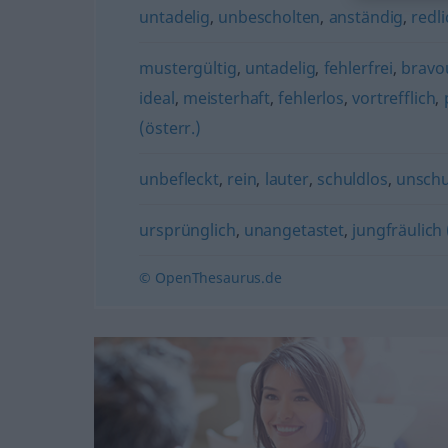
untadelig
,
unbescholten
,
anständig
,
redli
mustergültig
,
untadelig
,
fehlerfrei
,
bravo
ideal
,
meisterhaft
,
fehlerlos
,
vortrefflich
,
(österr.)
unbefleckt
,
rein
,
lauter
,
schuldlos
,
unschu
ursprünglich
,
unangetastet
,
jungfräulich (
© OpenThesaurus.de