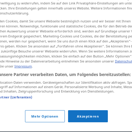
inwilligung zu widerrufen, indem Sie auf den Link Privatsphäre-Einstellungen am unt
cken. Ihre Einstellungen gelten innerhalb unseres Website. Weitere Informationen fin
enschutzerklärung.
en Cookies, damit Sie unsere Webseite bestmöglich nutzen und wir besser mit Ihnen
tippen)
en können. Notwendige, funktionale und statistische Cookies, die für den Betrieb d
ischen Auswertung unserer Webseite erforderlich sind, werden auf Grundlage unserer
hrem Endgerät gespeichert. Marketing-Cookies und Cookies, die der Bereitstellung per
nen, werden nur gespeichert, wenn Sie uns durch einen Klick auf den „Akzeptieren“-
nis geben. Klicken Sie ansonsten auf „Fortfahren ohne Akzeptieren“. Sie können Ihre 
ür zukünftige Besuche unserer Webseite widerrufen. Wenn Sie weitere Informationen 
assungsmöglichkeiten möchten, klicken Sie einfach auf den Button „Mehr Optionen“
de Hinweise zu der Datenverarbeitung entnehmen Sie ansonsten unserer
Datenschut
makellos
 Sie unser
Impressum
.
unsere Partner verarbeiten Daten, um Folgendes bereitzustellen:
ocation-Daten verwenden. Geräteeigenschaften zur Identifikation aktiv abfragen. Sp
griff auf Informationen auf einem Gerät. Personalisierte Werbung und Inhalte, Mes
 Inhalten, Zielgruppenforschung und Entwicklung von Dienstleistungen.
artner (Lieferanten)
Mehr Optionen
Akzeptieren