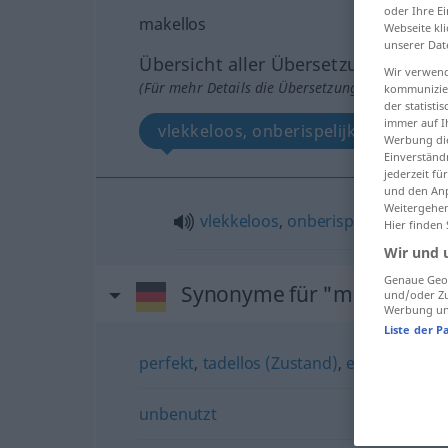
oder Ihre E
makellos
Webseite kli
unserer Dat
Übersicht aller Übersetzungen
Wir verwend
(Für mehr Details die Übersetzung anklicken/an
kommunizier
der statist
immer auf I
vlekkeloos, onberispelijk
Werbung die
Einverständ
jederzeit f
und den Anp
Weitergehen
vlekkeloos
,
onberispelijk
Hier finden
Wir und 
Genaue Geol
Synonyme für "makellos"
und/oder Zu
Werbung und
Liste der P
perfekt
,
tadellos (Zustand)
,
einwandfrei
unbenutzt