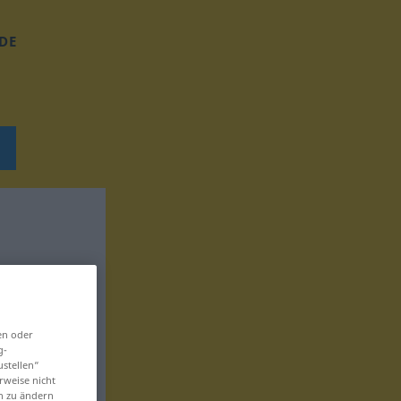
DE
en oder
g-
ustellen“
rweise nicht
en zu ändern