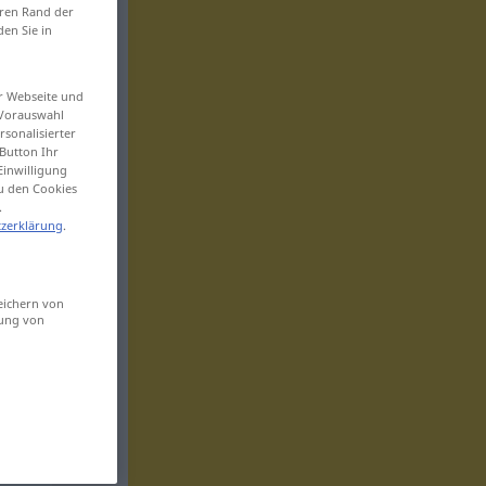
eren Rand der
den Sie in
er Webseite und
 Vorauswahl
sonalisierter
Button Ihr
Einwilligung
zu den Cookies
.
zerklärung
.
eichern von
sung von