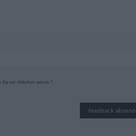
m Sie ein Häkchen setzen.*
Feedback absend