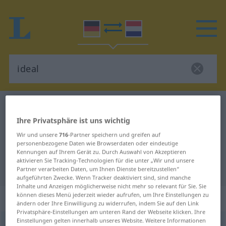
Deutsch-Niederländisch Wörterbuch
ideal
Ihre Privatsphäre ist uns wichtig
Deutsch-Niederländisch
Wir und unsere
716
-Partner speichern und greifen auf
Übersetzung für "ideal"
personenbezogene Daten wie Browserdaten oder eindeutige
Kennungen auf Ihrem Gerät zu. Durch Auswahl von Akzeptieren
aktivieren Sie Tracking-Technologien für die unter „Wir und unsere
"ideal" Niederländisch Übersetzung
Partner verarbeiten Daten, um Ihnen Dienste bereitzustellen“
aufgeführten Zwecke. Wenn Tracker deaktiviert sind, sind manche
Inhalte und Anzeigen möglicherweise nicht mehr so relevant für Sie. Sie
können dieses Menü jederzeit wieder aufrufen, um Ihre Einstellungen zu
„ideal“
ändern oder Ihre Einwilligung zu widerrufen, indem Sie auf den Link
Privatsphäre-Einstellungen am unteren Rand der Webseite klicken. Ihre
Einstellungen gelten innerhalb unseres Website. Weitere Informationen
ideal