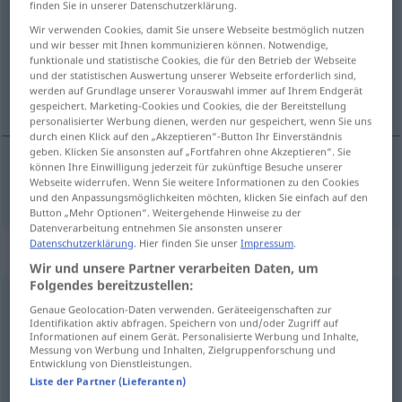
finden Sie in unserer Datenschutzerklärung.
Wir verwenden Cookies, damit Sie unsere Webseite bestmöglich nutzen
Übersicht aller Übersetzungen
und wir besser mit Ihnen kommunizieren können. Notwendige,
(Für mehr Details die Übersetzung anklicken/antippen)
funktionale und statistische Cookies, die für den Betrieb der Webseite
und der statistischen Auswertung unserer Webseite erforderlich sind,
werden auf Grundlage unserer Vorauswahl immer auf Ihrem Endgerät
ideaal
gespeichert. Marketing-Cookies und Cookies, die der Bereitstellung
personalisierter Werbung dienen, werden nur gespeichert, wenn Sie uns
durch einen Klick auf den „Akzeptieren“-Button Ihr Einverständnis
geben. Klicken Sie ansonsten auf „Fortfahren ohne Akzeptieren“. Sie
können Ihre Einwilligung jederzeit für zukünftige Besuche unserer
Webseite widerrufen. Wenn Sie weitere Informationen zu den Cookies
ideaal
ideal
und den Anpassungsmöglichkeiten möchten, klicken Sie einfach auf den
Button „Mehr Optionen“. Weitergehende Hinweise zu der
Datenverarbeitung entnehmen Sie ansonsten unserer
Datenschutzerklärung
. Hier finden Sie unser
Impressum
.
Synonyme für "ideal"
Wir und unsere Partner verarbeiten Daten, um
Folgendes bereitzustellen:
Genaue Geolocation-Daten verwenden. Geräteeigenschaften zur
(gut) geeignet
Identifikation aktiv abfragen. Speichern von und/oder Zugriff auf
Informationen auf einem Gerät. Personalisierte Werbung und Inhalte,
Messung von Werbung und Inhalten, Zielgruppenforschung und
vollendet
,
vollkommen
,
perfekt
,
optimal (Hauptform)
,
Entwicklung von Dienstleistungen.
Liste der Partner (Lieferanten)
bestmöglich
,
bestens