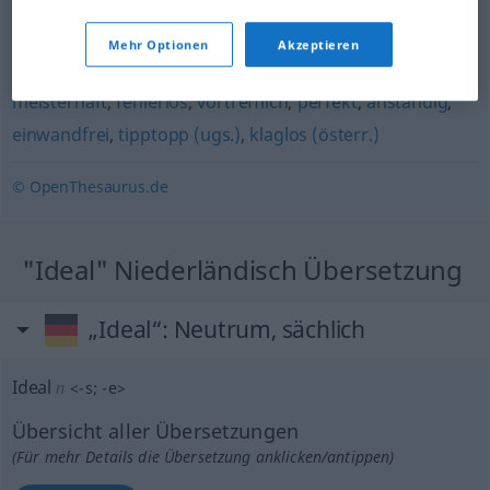
mustergültig
,
untadelig
,
fehlerfrei
,
makellos
,
bravourös
,
Mehr Optionen
Akzeptieren
vorzüglich
,
vorbildlich
,
vollendet
,
tadellos
,
vollkommen
,
meisterhaft
,
fehlerlos
,
vortrefflich
,
perfekt
,
anständig
,
einwandfrei
,
tipptopp (ugs.)
,
klaglos (österr.)
© OpenThesaurus.de
"Ideal" Niederländisch Übersetzung
„Ideal“
: Neutrum, sächlich
Ideal
n
<
-s
;
-e
>
Übersicht aller Übersetzungen
(Für mehr Details die Übersetzung anklicken/antippen)