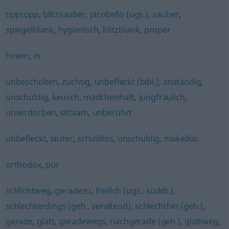
tipptopp
,
blitzsauber
,
picobello (ugs.)
,
sauber
,
spiegelblank
,
hygienisch
,
blitzblank
,
proper
hinein
,
in
unbescholten
,
züchtig
,
unbefleckt (bibl.)
,
anständig
,
unschuldig
,
keusch
,
mädchenhaft
,
jungfräulich
,
unverdorben
,
sittsam
,
unberührt
unbefleckt
,
lauter
,
schuldlos
,
unschuldig
,
makellos
orthodox
,
pur
schlichtweg
,
geradezu
,
freilich (ugs., süddt.)
,
schlechterdings (geh., veraltend)
,
schlechthin (geh.)
,
gerade
,
glatt
,
geradewegs
,
nachgerade (geh.)
,
glattweg
,