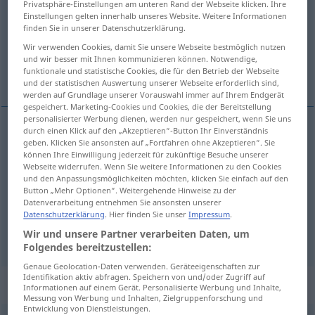
Privatsphäre-Einstellungen am unteren Rand der Webseite klicken. Ihre
Einstellungen gelten innerhalb unseres Website. Weitere Informationen
Übersicht aller Übersetzungen
finden Sie in unserer Datenschutzerklärung.
(Für mehr Details die Übersetzung anklicken/antippen)
Wir verwenden Cookies, damit Sie unsere Webseite bestmöglich nutzen
und wir besser mit Ihnen kommunizieren können. Notwendige,
funktionale und statistische Cookies, die für den Betrieb der Webseite
schoon, zuiver, rein, zuiver
und der statistischen Auswertung unserer Webseite erforderlich sind,
werden auf Grundlage unserer Vorauswahl immer auf Ihrem Endgerät
gespeichert. Marketing-Cookies und Cookies, die der Bereitstellung
personalisierter Werbung dienen, werden nur gespeichert, wenn Sie uns
durch einen Klick auf den „Akzeptieren“-Button Ihr Einverständnis
geben. Klicken Sie ansonsten auf „Fortfahren ohne Akzeptieren“. Sie
schoon
,
zuiver
rein
können Ihre Einwilligung jederzeit für zukünftige Besuche unserer
Webseite widerrufen. Wenn Sie weitere Informationen zu den Cookies
rein
rein
moralisch
und den Anpassungsmöglichkeiten möchten, klicken Sie einfach auf den
Button „Mehr Optionen“. Weitergehende Hinweise zu der
Datenverarbeitung entnehmen Sie ansonsten unserer
zuiver
rein
lauter, vollkommen
Datenschutzerklärung
. Hier finden Sie unser
Impressum
.
Wir und unsere Partner verarbeiten Daten, um
Folgendes bereitzustellen:
Genaue Geolocation-Daten verwenden. Geräteeigenschaften zur
Identifikation aktiv abfragen. Speichern von und/oder Zugriff auf
„rein“
: Adverb
Informationen auf einem Gerät. Personalisierte Werbung und Inhalte,
Messung von Werbung und Inhalten, Zielgruppenforschung und
Entwicklung von Dienstleistungen.