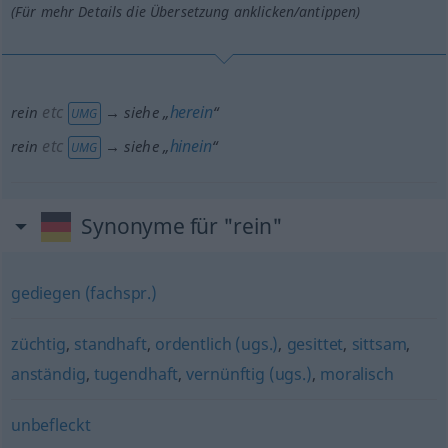
(Für mehr Details die Übersetzung anklicken/antippen)
etc
herein
rein
→ siehe „
“
UMG
etc
hinein
rein
→ siehe „
“
UMG
Synonyme für "rein"
gediegen (fachspr.)
züchtig
,
standhaft
,
ordentlich (ugs.)
,
gesittet
,
sittsam
,
anständig
,
tugendhaft
,
vernünftig (ugs.)
,
moralisch
unbefleckt