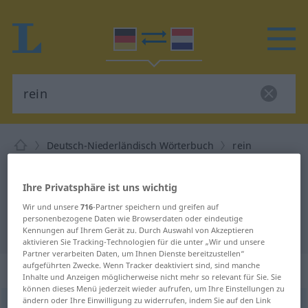
Deutsch-Niederländisch Wörterbuch
rein
Deutsch-Niederländisch
Übersetzung für "rein"
Ihre Privatsphäre ist uns wichtig
Wir und unsere
716
-Partner speichern und greifen auf
personenbezogene Daten wie Browserdaten oder eindeutige
"rein" Niederländisch Übersetzung
Kennungen auf Ihrem Gerät zu. Durch Auswahl von Akzeptieren
aktivieren Sie Tracking-Technologien für die unter „Wir und unsere
Partner verarbeiten Daten, um Ihnen Dienste bereitzustellen“
aufgeführten Zwecke. Wenn Tracker deaktiviert sind, sind manche
„rein“
: Adjektiv
Inhalte und Anzeigen möglicherweise nicht mehr so relevant für Sie. Sie
können dieses Menü jederzeit wieder aufrufen, um Ihre Einstellungen zu
ändern oder Ihre Einwilligung zu widerrufen, indem Sie auf den Link
rein
adj