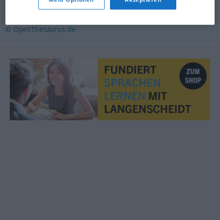
Beurteilung (Hauptform)
,
Durchsicht
© OpenThesaurus.de