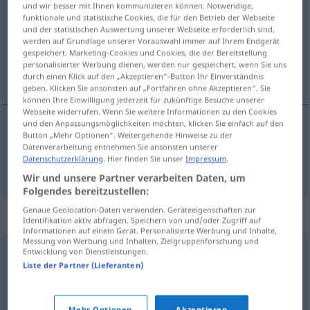
und wir besser mit Ihnen kommunizieren können. Notwendige,
funktionale und statistische Cookies, die für den Betrieb der Webseite
Übersicht aller Übersetzungen
und der statistischen Auswertung unserer Webseite erforderlich sind,
werden auf Grundlage unserer Vorauswahl immer auf Ihrem Endgerät
(Für mehr Details die Übersetzung anklicken/antippen)
gespeichert. Marketing-Cookies und Cookies, die der Bereitstellung
personalisierter Werbung dienen, werden nur gespeichert, wenn Sie uns
kritiek
durch einen Klick auf den „Akzeptieren“-Button Ihr Einverständnis
geben. Klicken Sie ansonsten auf „Fortfahren ohne Akzeptieren“. Sie
können Ihre Einwilligung jederzeit für zukünftige Besuche unserer
Webseite widerrufen. Wenn Sie weitere Informationen zu den Cookies
und den Anpassungsmöglichkeiten möchten, klicken Sie einfach auf den
Button „Mehr Optionen“. Weitergehende Hinweise zu der
kritiek
Kritik
Datenverarbeitung entnehmen Sie ansonsten unserer
Datenschutzerklärung
. Hier finden Sie unser
Impressum
.
Wir und unsere Partner verarbeiten Daten, um
Folgendes bereitzustellen:
Genaue Geolocation-Daten verwenden. Geräteeigenschaften zur
Synonyme für "Kritik"
Identifikation aktiv abfragen. Speichern von und/oder Zugriff auf
Informationen auf einem Gerät. Personalisierte Werbung und Inhalte,
Messung von Werbung und Inhalten, Zielgruppenforschung und
Entwicklung von Dienstleistungen.
Beanstandung
Liste der Partner (Lieferanten)
Besprechung
,
Urteil
,
Rezension
,
Einschätzung
,
Mehr Optionen
Akzeptieren