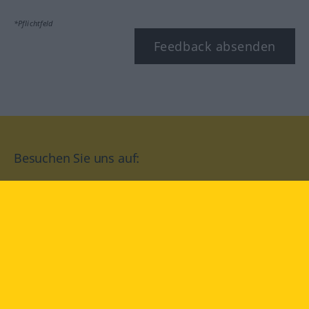
*Pflichtfeld
Feedback absenden
Besuchen Sie uns auf:
facebook
YouTube
Instagram
Langenscheidt