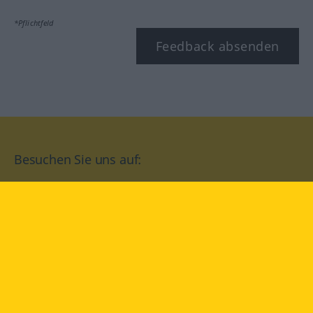
*Pflichtfeld
Feedback absenden
Besuchen Sie uns auf:
facebook
YouTube
Instagram
Langenscheidt