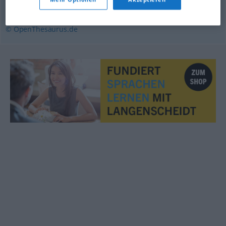
Gewühl
,
Getümmel
,
Gemenge
,
Gewimmel
© OpenThesaurus.de