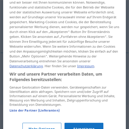
und wir besser mit Ihnen kommunizieren können. Notwendige,
funktionale und statistische Cookies, die für den Betrieb der Webseite
Gedränge
n
und der statistischen Auswertung unserer Webseite erforderlich sind,
werden auf Grundlage unserer Vorauswahl immer auf Ihrem Endgerät
Übersicht aller Übersetzungen
gespeichert. Marketing-Cookies und Cookies, die der Bereitstellung
(Für mehr Details die Übersetzung anklicken/antippen)
personalisierter Werbung dienen, werden nur gespeichert, wenn Sie uns
durch einen Klick auf den „Akzeptieren“-Button Ihr Einverständnis
geben. Klicken Sie ansonsten auf „Fortfahren ohne Akzeptieren“. Sie
het nauw, gedrang, drukte
können Ihre Einwilligung jederzeit für zukünftige Besuche unserer
Webseite widerrufen. Wenn Sie weitere Informationen zu den Cookies
und den Anpassungsmöglichkeiten möchten, klicken Sie einfach auf den
Button „Mehr Optionen“. Weitergehende Hinweise zu der
Datenverarbeitung entnehmen Sie ansonsten unserer
Datenschutzerklärung
. Hier finden Sie unser
Impressum
.
(het)
gedrang
,
drukte
Gedränge
Wir und unsere Partner verarbeiten Daten, um
Folgendes bereitzustellen:
(het)
nauw
Gedränge
FIG
Genaue Geolocation-Daten verwenden. Geräteeigenschaften zur
Identifikation aktiv abfragen. Speichern von und/oder Zugriff auf
Informationen auf einem Gerät. Personalisierte Werbung und Inhalte,
Messung von Werbung und Inhalten, Zielgruppenforschung und
Entwicklung von Dienstleistungen.
Liste der Partner (Lieferanten)
Synonyme für "Gedränge"
Mehr Optionen
Akzeptieren