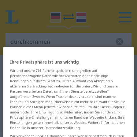
Ihre Privatsphäre ist uns wichtig
Deutsch-Niederländisch Wörterbuch
Wir und unsere
716
-Partner speichern und greifen auf
durchkommen
personenbezogene Daten wie Browserdaten oder eindeutige
Deutsch-Niederländisch
Kennungen auf Ihrem Gerät zu. Durch Auswahl von Akzeptieren
aktivieren Sie Tracking-Technologien für die unter „Wir und unsere
Übersetzung für "durchkommen"
Partner verarbeiten Daten, um Ihnen Dienste bereitzustellen“
aufgeführten Zwecke. Wenn Tracker deaktiviert sind, sind manche
Inhalte und Anzeigen möglicherweise nicht mehr so relevant für Sie. Sie
können dieses Menü jederzeit wieder aufrufen, um Ihre Einstellungen zu
"durchkommen" Niederländisch
ändern oder Ihre Einwilligung zu widerrufen, indem Sie auf den Link
Privatsphäre-Einstellungen am unteren Rand der Webseite klicken. Ihre
Übersetzung
Einstellungen gelten innerhalb unseres Website. Weitere Informationen
finden Sie in unserer Datenschutzerklärung.
Wir verwenden Cookies, damit Sie unsere Webseite bestmöglich nutzen