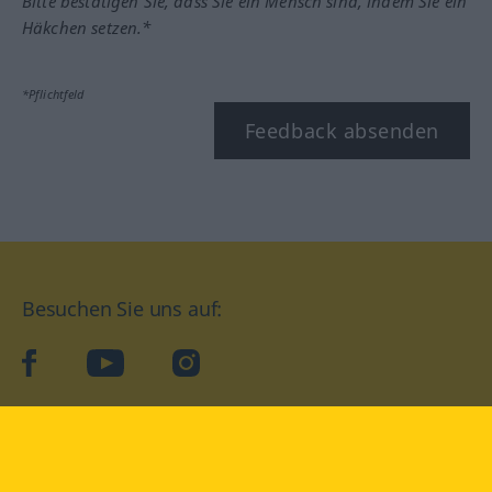
Bitte bestätigen Sie, dass Sie ein Mensch sind, indem Sie ein
Häkchen setzen.*
*Pflichtfeld
Feedback absenden
Besuchen Sie uns auf:
facebook
YouTube
Instagram
Langenscheidt