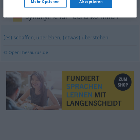
Mehr Optionen
Akzeptieren
Synonyme für "durchkommen"
(es) schaffen
,
überleben
,
(etwas) überstehen
© OpenThesaurus.de