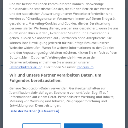
„durchkommen“
und wir besser mit Ihnen kommunizieren können. Notwendige,
funktionale und statistische Cookies, die für den Betrieb der Webseite
und der statistischen Auswertung unserer Webseite erforderlich sind,
durchkommen
werden auf Grundlage unserer Vorauswahl immer auf Ihrem Endgerät
gespeichert. Marketing-Cookies und Cookies, die der Bereitstellung
Übersicht aller Übersetzungen
personalisierter Werbung dienen, werden nur gespeichert, wenn Sie uns
durch einen Klick auf den „Akzeptieren“-Button Ihr Einverständnis
(Für mehr Details die Übersetzung anklicken/antippen)
geben. Klicken Sie ansonsten auf „Fortfahren ohne Akzeptieren“. Sie
können Ihre Einwilligung jederzeit für zukünftige Besuche unserer
komen door, erdoor komen, doorkomen, het
Webseite widerrufen. Wenn Sie weitere Informationen zu den Cookies
halen, rondkomen
und den Anpassungsmöglichkeiten möchten, klicken Sie einfach auf den
Button „Mehr Optionen“. Weitergehende Hinweise zu der
Datenverarbeitung entnehmen Sie ansonsten unserer
Datenschutzerklärung
. Hier finden Sie unser
Impressum
.
Wir und unsere Partner verarbeiten Daten, um
Folgendes bereitzustellen:
komen
door,
erdoor
komen
durchkommen
Genaue Geolocation-Daten verwenden. Geräteeigenschaften zur
Identifikation aktiv abfragen. Speichern von und/oder Zugriff auf
doorkomen
durchkommen
Nachricht
Informationen auf einem Gerät. Personalisierte Werbung und Inhalte,
Messung von Werbung und Inhalten, Zielgruppenforschung und
Entwicklung von Dienstleistungen.
het
halen
durchkommen
FIG
Liste der Partner (Lieferanten)
rondkomen
durchkommen
mit Geld