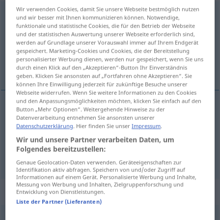
Wir verwenden Cookies, damit Sie unsere Webseite bestmöglich nutzen
bedienen
<
bedienen
>
und wir besser mit Ihnen kommunizieren können. Notwendige,
funktionale und statistische Cookies, die für den Betrieb der Webseite
Übersicht aller Übersetzungen
und der statistischen Auswertung unserer Webseite erforderlich sind,
werden auf Grundlage unserer Vorauswahl immer auf Ihrem Endgerät
(Für mehr Details die Übersetzung anklicken/antippen)
gespeichert. Marketing-Cookies und Cookies, die der Bereitstellung
personalisierter Werbung dienen, werden nur gespeichert, wenn Sie uns
bedienen, helpen
durch einen Klick auf den „Akzeptieren“-Button Ihr Einverständnis
geben. Klicken Sie ansonsten auf „Fortfahren ohne Akzeptieren“. Sie
können Ihre Einwilligung jederzeit für zukünftige Besuche unserer
Webseite widerrufen. Wenn Sie weitere Informationen zu den Cookies
und den Anpassungsmöglichkeiten möchten, klicken Sie einfach auf den
Button „Mehr Optionen“. Weitergehende Hinweise zu der
bedienen
bedienen
a.
Datenverarbeitung entnehmen Sie ansonsten unserer
TECH
Datenschutzerklärung
. Hier finden Sie unser
Impressum
.
Wir und unsere Partner verarbeiten Daten, um
a.
helpen
bedienen
Kunden
Folgendes bereitzustellen:
Genaue Geolocation-Daten verwenden. Geräteeigenschaften zur
Identifikation aktiv abfragen. Speichern von und/oder Zugriff auf
Informationen auf einem Gerät. Personalisierte Werbung und Inhalte,
Messung von Werbung und Inhalten, Zielgruppenforschung und
Synonyme für "bedienen"
Entwicklung von Dienstleistungen.
Liste der Partner (Lieferanten)