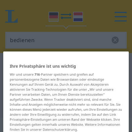
Deutsch-Niederländisch Wörterbuch
bedienen
Ihre Privatsphäre ist uns wichtig
Deutsch-Niederländisch
Wir und unsere
716
-Partner speichern und greifen auf
personenbezogene Daten wie Browserdaten oder eindeutige
Übersetzung für "bedienen"
Kennungen auf Ihrem Gerät zu. Durch Auswahl von Akzeptieren
aktivieren Sie Tracking-Technologien für die unter „Wir und unsere
Partner verarbeiten Daten, um Ihnen Dienste bereitzustellen“
"bedienen" Niederländisch
aufgeführten Zwecke. Wenn Tracker deaktiviert sind, sind manche
Inhalte und Anzeigen möglicherweise nicht mehr so relevant für Sie. Sie
Übersetzung
können dieses Menü jederzeit wieder aufrufen, um Ihre Einstellungen zu
ändern oder Ihre Einwilligung zu widerrufen, indem Sie auf den Link
Privatsphäre-Einstellungen am unteren Rand der Webseite klicken. Ihre
„bedienen“
Einstellungen gelten innerhalb unseres Website. Weitere Informationen
finden Sie in unserer Datenschutzerklärung.