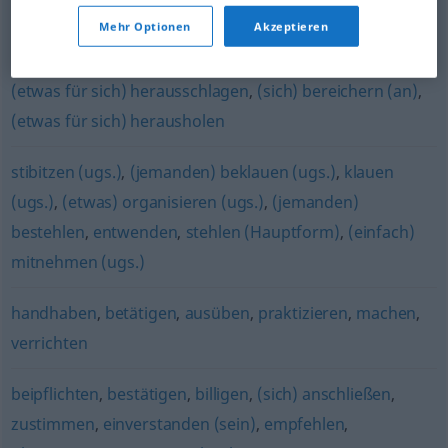
zugreifen
,
reinhauen (ugs.)
,
zuschlagen
,
(sich) nehmen
,
Mehr Optionen
Akzeptieren
zulangen
(etwas für sich) herausschlagen
,
(sich) bereichern (an)
,
(etwas für sich) herausholen
stibitzen (ugs.)
,
(jemanden) beklauen (ugs.)
,
klauen
(ugs.)
,
(etwas) organisieren (ugs.)
,
(jemanden)
bestehlen
,
entwenden
,
stehlen (Hauptform)
,
(einfach)
mitnehmen (ugs.)
handhaben
,
betätigen
,
ausüben
,
praktizieren
,
machen
,
verrichten
beipflichten
,
bestätigen
,
billigen
,
(sich) anschließen
,
zustimmen
,
einverstanden (sein)
,
empfehlen
,