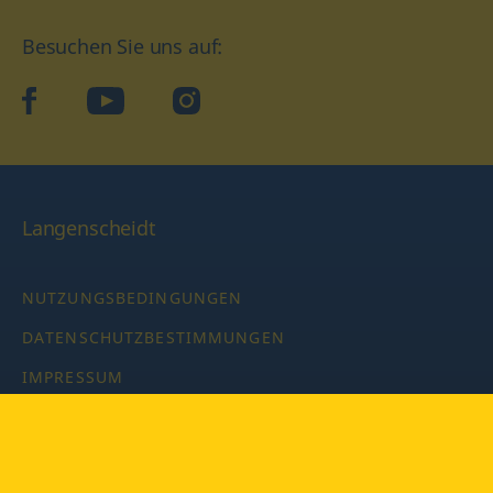
Besuchen Sie uns auf:
facebook
YouTube
Instagram
Langenscheidt
NUTZUNGSBEDINGUNGEN
DATENSCHUTZBESTIMMUNGEN
IMPRESSUM
PRIVATSPHÄRE-EINSTELLUNGEN
LATEINWÖRTERBUCH MIT CODE