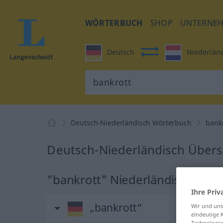
WÖRTERBUCH
SHOP
UNTERNE
Deutsch
Niederlän
Deutsch-Niederländisch Wörterbuch
bank
Deutsch-Niederländisch Übers
"bankrott" Niederländisch Übe
Ihre Priv
„bankrott“
Wir und un
eindeutige 
Technologie