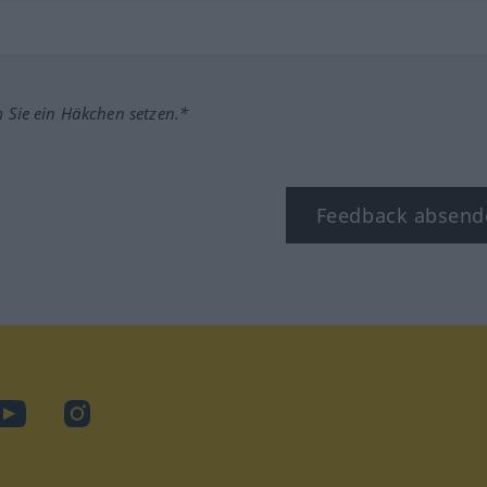
m Sie ein Häkchen setzen.*
Feedback absend
ook
YouTube
Instagram