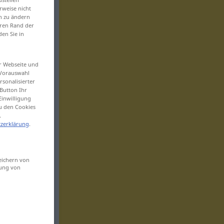
rweise nicht
en zu ändern
eren Rand der
den Sie in
er Webseite und
 Vorauswahl
sonalisierter
Button Ihr
Einwilligung
zu den Cookies
.
zerklärung
.
eichern von
sung von