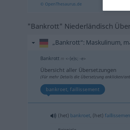
© OpenThesaurus.de
"Bankrott" Niederländisch Übe
„Bankrott“
: Maskulinum, m
Bankrott
m
<
-(e)s
;
-e
>
Übersicht aller Übersetzungen
(Für mehr Details die Übersetzung anklicken/an
bankroet, faillissement
(het)
bankroet
, (het)
faillissemen
Beispiele