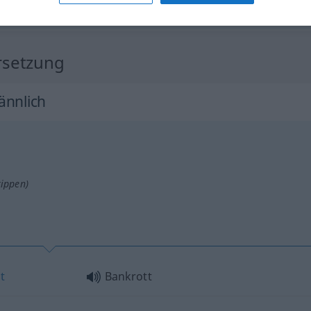
rsetzung
ännlich
tippen)
t
Bankrott