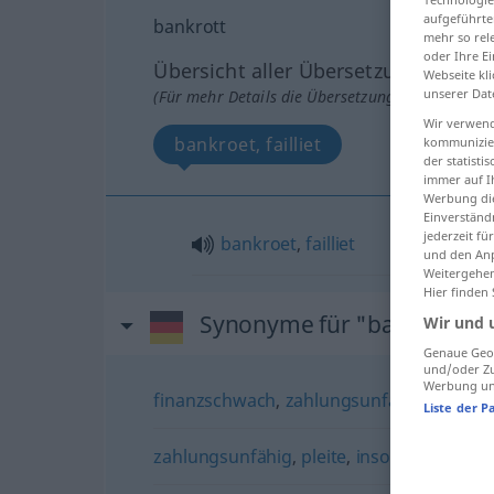
aufgeführte
bankrott
mehr so rel
oder Ihre E
Übersicht aller Übersetzungen
Webseite kli
unserer Dat
(Für mehr Details die Übersetzung anklicken/an
Wir verwend
bankroet, failliet
kommunizier
der statist
immer auf I
Werbung die
Einverständ
jederzeit f
bankroet
,
failliet
und den Anp
Weitergehen
Hier finden
Synonyme für "bankrott"
Wir und 
Genaue Geol
und/oder Zu
Werbung und
finanzschwach
,
zahlungsunfähig
,
insolve
Liste der P
zahlungsunfähig
,
pleite
,
insolvent