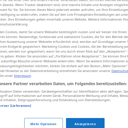
n Zwecke. Wenn Tracker deaktiviert sind, sind manche Inhalte und Anzeigen mögliche
evant für Sie. Sie können dieses Menü jederzeit wieder aufrufen, um Ihre Einstellung
inwilligung zu widerrufen, indem Sie auf den Link Privatsphäre-Einstellungen am unt
cken. Ihre Einstellungen gelten innerhalb unseres Website. Weitere Informationen fin
enschutzerklärung.
tippen)
en Cookies, damit Sie unsere Webseite bestmöglich nutzen und wir besser mit Ihnen
en können. Notwendige, funktionale und statistische Cookies, die für den Betrieb d
ischen Auswertung unserer Webseite erforderlich sind, werden auf Grundlage unserer
hrem Endgerät gespeichert. Marketing-Cookies und Cookies, die der Bereitstellung per
nen, werden nur gespeichert, wenn Sie uns durch einen Klick auf den „Akzeptieren“-
nis geben. Klicken Sie ansonsten auf „Fortfahren ohne Akzeptieren“. Sie können Ihre 
ür zukünftige Besuche unserer Webseite widerrufen. Wenn Sie weitere Informationen 
bankrott
assungsmöglichkeiten möchten, klicken Sie einfach auf den Button „Mehr Optionen“
de Hinweise zu der Datenverarbeitung entnehmen Sie ansonsten unserer
Datenschut
 Sie unser
Impressum
.
unsere Partner verarbeiten Daten, um Folgendes bereitzustellen:
ocation-Daten verwenden. Geräteeigenschaften zur Identifikation aktiv abfragen. Sp
griff auf Informationen auf einem Gerät. Personalisierte Werbung und Inhalte, Mes
 Inhalten, Zielgruppenforschung und Entwicklung von Dienstleistungen.
nt
,
pleite
,
mittellos
,
blank (ugs.)
,
abgebrannt (ugs.)
artner (Lieferanten)
Mehr Optionen
Akzeptieren