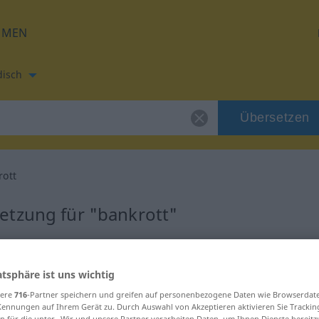
HMEN
disch
Übersetzen
rott
etzung für "bankrott"
rsetzung
atsphäre ist uns wichtig
sere
716
-Partner speichern und greifen auf personenbezogene Daten wie Browserdat
Kennungen auf Ihrem Gerät zu. Durch Auswahl von Akzeptieren aktivieren Sie Trackin
n für die unter „Wir und unsere Partner verarbeiten Daten, um Ihnen Dienste bereitz