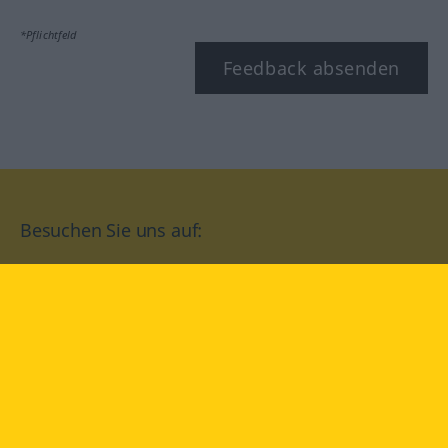
*Pflichtfeld
Feedback absenden
Besuchen Sie uns auf:
facebook
YouTube
Instagram
Langenscheidt