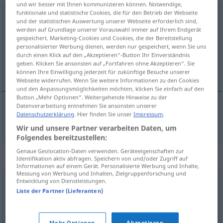
und wir besser mit Ihnen kommunizieren können. Notwendige,
funktionale und statistische Cookies, die für den Betrieb der Webseite
insolvent
und der statistischen Auswertung unserer Webseite erforderlich sind,
werden auf Grundlage unserer Vorauswahl immer auf Ihrem Endgerät
Übersicht aller Übersetzungen
gespeichert. Marketing-Cookies und Cookies, die der Bereitstellung
(Für mehr Details die Übersetzung anklicken/antippen)
personalisierter Werbung dienen, werden nur gespeichert, wenn Sie uns
durch einen Klick auf den „Akzeptieren“-Button Ihr Einverständnis
geben. Klicken Sie ansonsten auf „Fortfahren ohne Akzeptieren“. Sie
insolvent
können Ihre Einwilligung jederzeit für zukünftige Besuche unserer
Webseite widerrufen. Wenn Sie weitere Informationen zu den Cookies
und den Anpassungsmöglichkeiten möchten, klicken Sie einfach auf den
Button „Mehr Optionen“. Weitergehende Hinweise zu der
Datenverarbeitung entnehmen Sie ansonsten unserer
Datenschutzerklärung
. Hier finden Sie unser
Impressum
.
insolvent
insolvent
Wir und unsere Partner verarbeiten Daten, um
Folgendes bereitzustellen:
Genaue Geolocation-Daten verwenden. Geräteeigenschaften zur
Synonyme für "insolvent"
Identifikation aktiv abfragen. Speichern von und/oder Zugriff auf
Informationen auf einem Gerät. Personalisierte Werbung und Inhalte,
Messung von Werbung und Inhalten, Zielgruppenforschung und
Entwicklung von Dienstleistungen.
finanzschwach
,
zahlungsunfähig
,
pleite
,
mittellos
,
Liste der Partner (Lieferanten)
bankrott
,
blank (ugs.)
,
abgebrannt (ugs.)
Mehr Optionen
Akzeptieren