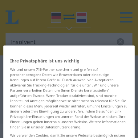
Ihre Privatsphäre ist uns wichtig
Deutsch-Niederländisch Wörterbuch
insolvent
Wir und unsere
716
-Partner speichern und greifen auf
Deutsch-Niederländisch
personenbezogene Daten wie Browserdaten oder eindeutige
Kennungen auf Ihrem Gerät zu. Durch Auswahl von Akzeptieren
Übersetzung für "insolvent"
aktivieren Sie Tracking-Technologien für die unter „Wir und unsere
Partner verarbeiten Daten, um Ihnen Dienste bereitzustellen“
aufgeführten Zwecke. Wenn Tracker deaktiviert sind, sind manche
Inhalte und Anzeigen möglicherweise nicht mehr so relevant für Sie. Sie
"insolvent" Niederländisch
können dieses Menü jederzeit wieder aufrufen, um Ihre Einstellungen zu
ändern oder Ihre Einwilligung zu widerrufen, indem Sie auf den Link
Übersetzung
Privatsphäre-Einstellungen am unteren Rand der Webseite klicken. Ihre
Einstellungen gelten innerhalb unseres Website. Weitere Informationen
finden Sie in unserer Datenschutzerklärung.
„insolvent“
Wir verwenden Cookies, damit Sie unsere Webseite bestmöglich nutzen