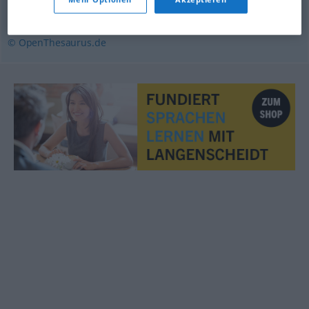
zahlungsunfähig
,
pleite
,
bankrott
© OpenThesaurus.de