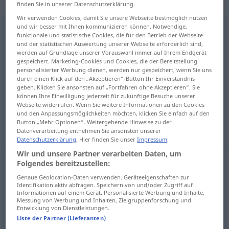
intransitives Verb
finden Sie in unserer Datenschutzerklärung.
Wir verwenden Cookies, damit Sie unsere Webseite bestmöglich nutzen
und wir besser mit Ihnen kommunizieren können. Notwendige,
abgehen
v/t
u.
v/i
funktionale und statistische Cookies, die für den Betrieb der Webseite
und der statistischen Auswertung unserer Webseite erforderlich sind,
Übersicht aller Übersetzungen
werden auf Grundlage unserer Vorauswahl immer auf Ihrem Endgerät
(Für mehr Details die Übersetzung anklicken/antippen)
gespeichert. Marketing-Cookies und Cookies, die der Bereitstellung
personalisierter Werbung dienen, werden nur gespeichert, wenn Sie uns
durch einen Klick auf den „Akzeptieren“-Button Ihr Einverständnis
afgaan, vertrekken, aflopen, afbuigen,
geben. Klicken Sie ansonsten auf „Fortfahren ohne Akzeptieren“. Sie
ontbreken, uitgaan
können Ihre Einwilligung jederzeit für zukünftige Besuche unserer
Webseite widerrufen. Wenn Sie weitere Informationen zu den Cookies
und den Anpassungsmöglichkeiten möchten, klicken Sie einfach auf den
verzonden worden
Button „Mehr Optionen“. Weitergehende Hinweise zu der
Datenverarbeitung entnehmen Sie ansonsten unserer
Datenschutzerklärung
. Hier finden Sie unser
Impressum
.
Wir und unsere Partner verarbeiten Daten, um
Folgendes bereitzustellen:
afgaan
abgehen
Genaue Geolocation-Daten verwenden. Geräteeigenschaften zur
Identifikation aktiv abfragen. Speichern von und/oder Zugriff auf
Informationen auf einem Gerät. Personalisierte Werbung und Inhalte,
vertrekken
abgehen
abfahren
Messung von Werbung und Inhalten, Zielgruppenforschung und
Entwicklung von Dienstleistungen.
Liste der Partner (Lieferanten)
verzonden
worden
, (er)
uitgaan
abgehen