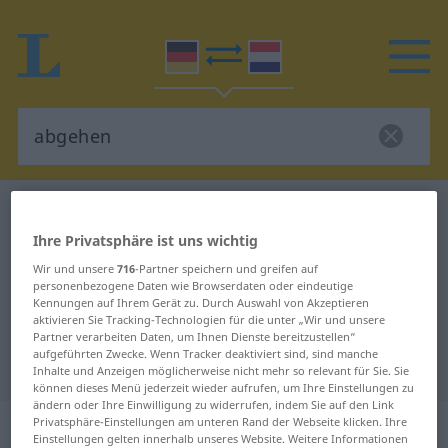
Deutsch-Niederländisch Wörterbuch
abgehen
Deutsch-Niederländisch
Ihre Privatsphäre ist uns wichtig
Wir und unsere
716
-Partner speichern und greifen auf
Übersetzung für "abgehen"
personenbezogene Daten wie Browserdaten oder eindeutige
Kennungen auf Ihrem Gerät zu. Durch Auswahl von Akzeptieren
aktivieren Sie Tracking-Technologien für die unter „Wir und unsere
"abgehen" Niederländisch
Partner verarbeiten Daten, um Ihnen Dienste bereitzustellen“
aufgeführten Zwecke. Wenn Tracker deaktiviert sind, sind manche
Übersetzung
Inhalte und Anzeigen möglicherweise nicht mehr so relevant für Sie. Sie
können dieses Menü jederzeit wieder aufrufen, um Ihre Einstellungen zu
ändern oder Ihre Einwilligung zu widerrufen, indem Sie auf den Link
„abgehen“
: transitives Verb |
Privatsphäre-Einstellungen am unteren Rand der Webseite klicken. Ihre
Einstellungen gelten innerhalb unseres Website. Weitere Informationen