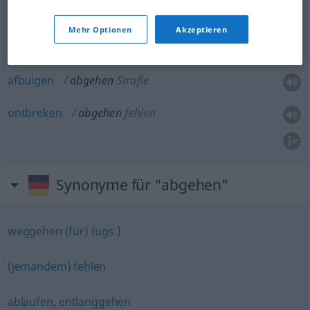
Funkspruch, Post
etc
Mehr Optionen
Akzeptieren
aflopen
abgehen
ablaufen
afbuigen
abgehen
Straße
ontbreken
abgehen
fehlen
Synonyme für "abgehen"
weggehen (für) (ugs.)
(jemandem) fehlen
ablaufen
,
entlanggehen