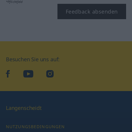
*Pflichtfeld
Feedback absenden
Besuchen Sie uns auf:
facebook
YouTube
Instagram
Langenscheidt
NUTZUNGSBEDINGUNGEN