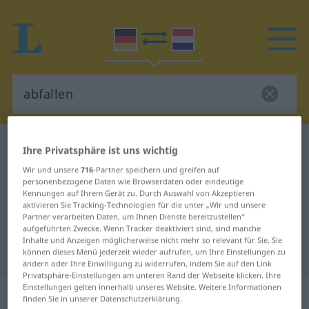
Deutsch-Niederländisch Wörterbuch
abfallen
Ihre Privatsphäre ist uns wichtig
Deutsch-Niederländisch
Wir und unsere
716
-Partner speichern und greifen auf
personenbezogene Daten wie Browserdaten oder eindeutige
Übersetzung für "abfallen"
Kennungen auf Ihrem Gerät zu. Durch Auswahl von Akzeptieren
aktivieren Sie Tracking-Technologien für die unter „Wir und unsere
Partner verarbeiten Daten, um Ihnen Dienste bereitzustellen“
"abfallen" Niederländisch
aufgeführten Zwecke. Wenn Tracker deaktiviert sind, sind manche
Inhalte und Anzeigen möglicherweise nicht mehr so relevant für Sie. Sie
Übersetzung
können dieses Menü jederzeit wieder aufrufen, um Ihre Einstellungen zu
ändern oder Ihre Einwilligung zu widerrufen, indem Sie auf den Link
Privatsphäre-Einstellungen am unteren Rand der Webseite klicken. Ihre
Einstellungen gelten innerhalb unseres Website. Weitere Informationen
„abfallen“
finden Sie in unserer Datenschutzerklärung.