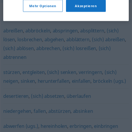
Mehr Optionen
Akzeptieren
Synonyme für "abfallen"
abreißen
,
abbröckeln
,
abspringen
,
absplittern
,
(sich)
lösen
,
losbrechen
,
abgehen
,
abblättern
,
(sich) abreißen
,
(sich) ablösen
,
abbrechen
,
(sich) losreißen
,
(sich)
abtrennen
stürzen
,
entgleiten
,
(sich) senken
,
verringern
,
(sich)
neigen
,
sinken
,
herunterfallen
,
einfallen
,
bröckeln (ugs.)
desertieren
,
(sich) absetzen
,
überlaufen
niedergehen
,
fallen
,
abstürzen
,
absinken
abwerfen (ugs.)
,
hereinholen
,
erbringen
,
einbringen