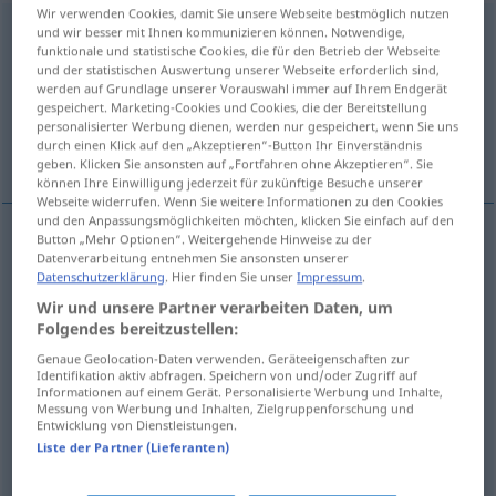
Wir verwenden Cookies, damit Sie unsere Webseite bestmöglich nutzen
abfallen
und wir besser mit Ihnen kommunizieren können. Notwendige,
funktionale und statistische Cookies, die für den Betrieb der Webseite
und der statistischen Auswertung unserer Webseite erforderlich sind,
Übersicht aller Übersetzungen
werden auf Grundlage unserer Vorauswahl immer auf Ihrem Endgerät
(Für mehr Details die Übersetzung anklicken/antippen)
gespeichert. Marketing-Cookies und Cookies, die der Bereitstellung
personalisierter Werbung dienen, werden nur gespeichert, wenn Sie uns
durch einen Klick auf den „Akzeptieren“-Button Ihr Einverständnis
afvallen, dalen, afhellen, overschieten
geben. Klicken Sie ansonsten auf „Fortfahren ohne Akzeptieren“. Sie
können Ihre Einwilligung jederzeit für zukünftige Besuche unserer
Webseite widerrufen. Wenn Sie weitere Informationen zu den Cookies
und den Anpassungsmöglichkeiten möchten, klicken Sie einfach auf den
Button „Mehr Optionen“. Weitergehende Hinweise zu der
Datenverarbeitung entnehmen Sie ansonsten unserer
afvallen
abfallen
Datenschutzerklärung
. Hier finden Sie unser
Impressum
.
Wir und unsere Partner verarbeiten Daten, um
dalen
abfallen
sinken
Folgendes bereitzustellen:
Genaue Geolocation-Daten verwenden. Geräteeigenschaften zur
(af)hellen
abfallen
Gelände
Identifikation aktiv abfragen. Speichern von und/oder Zugriff auf
Informationen auf einem Gerät. Personalisierte Werbung und Inhalte,
Messung von Werbung und Inhalten, Zielgruppenforschung und
overschieten
abfallen
übrig bleiben
Entwicklung von Dienstleistungen.
Liste der Partner (Lieferanten)