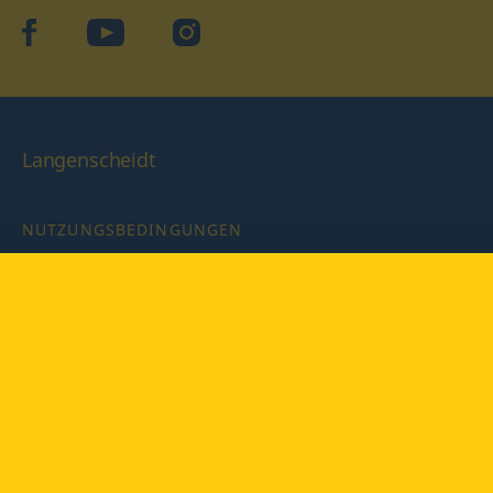
facebook
YouTube
Instagram
Langenscheidt
NUTZUNGSBEDINGUNGEN
DATENSCHUTZBESTIMMUNGEN
IMPRESSUM
PRIVATSPHÄRE-EINSTELLUNGEN
LATEINWÖRTERBUCH MIT CODE
Copyright © 2026 PONS Langenscheidt GmbH, Alle Rechte
vorbehalten.