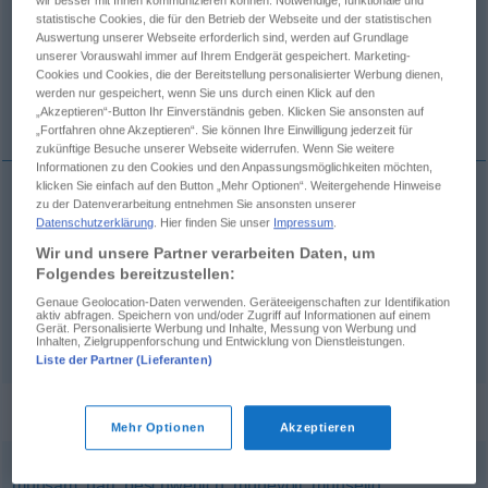
wir besser mit Ihnen kommunizieren können. Notwendige, funktionale und
statistische Cookies, die für den Betrieb der Webseite und der statistischen
Übersicht aller Übersetzungen
Auswertung unserer Webseite erforderlich sind, werden auf Grundlage
unserer Vorauswahl immer auf Ihrem Endgerät gespeichert. Marketing-
(Für mehr Details die Übersetzung anklicken/antippen)
Cookies und Cookies, die der Bereitstellung personalisierter Werbung dienen,
werden nur gespeichert, wenn Sie uns durch einen Klick auf den
gravis, -e
difficilis, -e
„Akzeptieren“-Button Ihr Einverständnis geben. Klicken Sie ansonsten auf
„Fortfahren ohne Akzeptieren“. Sie können Ihre Einwilligung jederzeit für
zukünftige Besuche unserer Webseite widerrufen. Wenn Sie weitere
Informationen zu den Cookies und den Anpassungsmöglichkeiten möchten,
klicken Sie einfach auf den Button „Mehr Optionen“. Weitergehende Hinweise
zu der Datenverarbeitung entnehmen Sie ansonsten unserer
gravis
, -e
schwer
im Gewicht
Datenschutzerklärung
. Hier finden Sie unser
Impressum
.
Wir und unsere Partner verarbeiten Daten, um
Folgendes bereitzustellen:
difficilis
, -e
schwer
schwierig
Genaue Geolocation-Daten verwenden. Geräteeigenschaften zur Identifikation
aktiv abfragen. Speichern von und/oder Zugriff auf Informationen auf einem
Gerät. Personalisierte Werbung und Inhalte, Messung von Werbung und
Inhalten, Zielgruppenforschung und Entwicklung von Dienstleistungen.
Liste der Partner (Lieferanten)
Synonyme für "schwer"
Mehr Optionen
Akzeptieren
mühsam
,
hart
,
beschwerlich
,
mühevoll
,
mühselig