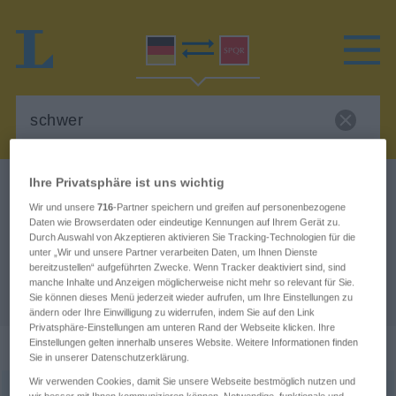
Ihre Privatsphäre ist uns wichtig
Deutsch-Latein Wörterbuch
schwer
Wir und unsere
716
-Partner speichern und greifen auf personenbezogene
Deutsch-Latein Übersetzung für
Daten wie Browserdaten oder eindeutige Kennungen auf Ihrem Gerät zu.
Durch Auswahl von Akzeptieren aktivieren Sie Tracking-Technologien für die
"schwer"
unter „Wir und unsere Partner verarbeiten Daten, um Ihnen Dienste
bereitzustellen“ aufgeführten Zwecke. Wenn Tracker deaktiviert sind, sind
manche Inhalte und Anzeigen möglicherweise nicht mehr so relevant für Sie.
"schwer" Latein Übersetzung
Sie können dieses Menü jederzeit wieder aufrufen, um Ihre Einstellungen zu
ändern oder Ihre Einwilligung zu widerrufen, indem Sie auf den Link
Privatsphäre-Einstellungen am unteren Rand der Webseite klicken. Ihre
„schwer“
Einstellungen gelten innerhalb unseres Website. Weitere Informationen finden
Sie in unserer Datenschutzerklärung.
Wir verwenden Cookies, damit Sie unsere Webseite bestmöglich nutzen und
schwer