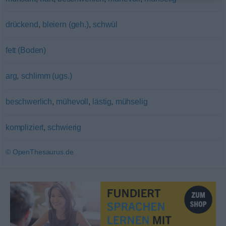
drückend
,
bleiern (geh.)
,
schwül
fett (Boden)
arg
,
schlimm (ugs.)
beschwerlich
,
mühevoll
,
lästig
,
mühselig
kompliziert
,
schwierig
© OpenThesaurus.de