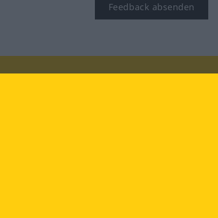
Feedback absenden
Besuchen Sie uns auf:
facebook
YouTube
Instagram
Langenscheidt
NUTZUNGSBEDINGUNGEN
DATENSCHUTZBESTIMMUNGEN