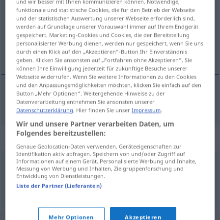
und wir besser mit Ihnen kommunizieren können. Notwendige,
funktionale und statistische Cookies, die für den Betrieb der Webseite
Übersicht aller Übersetzungen
und der statistischen Auswertung unserer Webseite erforderlich sind,
werden auf Grundlage unserer Vorauswahl immer auf Ihrem Endgerät
(Für mehr Details die Übersetzung anklicken/antippen)
gespeichert. Marketing-Cookies und Cookies, die der Bereitstellung
personalisierter Werbung dienen, werden nur gespeichert, wenn Sie uns
ciklus
durch einen Klick auf den „Akzeptieren“-Button Ihr Einverständnis
geben. Klicken Sie ansonsten auf „Fortfahren ohne Akzeptieren“. Sie
können Ihre Einwilligung jederzeit für zukünftige Besuche unserer
Webseite widerrufen. Wenn Sie weitere Informationen zu den Cookies
und den Anpassungsmöglichkeiten möchten, klicken Sie einfach auf den
Button „Mehr Optionen“. Weitergehende Hinweise zu der
ciklus
Zyklus
Datenverarbeitung entnehmen Sie ansonsten unserer
Datenschutzerklärung
. Hier finden Sie unser
Impressum
.
Wir und unsere Partner verarbeiten Daten, um
Folgendes bereitzustellen:
Synonyme für "Zyklus"
Genaue Geolocation-Daten verwenden. Geräteeigenschaften zur
Identifikation aktiv abfragen. Speichern von und/oder Zugriff auf
Informationen auf einem Gerät. Personalisierte Werbung und Inhalte,
Messung von Werbung und Inhalten, Zielgruppenforschung und
Menstruation
,
Periode
,
Regel (ugs.)
Entwicklung von Dienstleistungen.
Liste der Partner (Lieferanten)
© OpenThesaurus.de
Mehr Optionen
Akzeptieren