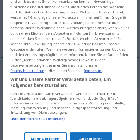
und wir besser mit Ihnen kommunizieren können. Notwendige,
funktionale und statistische Cookies, die für den Betrieb der Webseite
Menstruation
f
<
Menstruation
;
-en
>
und der statistischen Auswertung unserer Webseite erforderlich sind,
werden auf Grundlage unserer Vorauswahl immer auf Ihrem Endgerät
Übersicht aller Übersetzungen
gespeichert. Marketing-Cookies und Cookies, die der Bereitstellung
personalisierter Werbung dienen, werden nur gespeichert, wenn Sie uns
(Für mehr Details die Übersetzung anklicken/antippen)
durch einen Klick auf den „Akzeptieren“-Button Ihr Einverständnis
geben. Klicken Sie ansonsten auf „Fortfahren ohne Akzeptieren“. Sie
menstruacija, perioda
können Ihre Einwilligung jederzeit für zukünftige Besuche unserer
Webseite widerrufen. Wenn Sie weitere Informationen zu den Cookies
und den Anpassungsmöglichkeiten möchten, klicken Sie einfach auf den
Button „Mehr Optionen“. Weitergehende Hinweise zu der
Datenverarbeitung entnehmen Sie ansonsten unserer
Datenschutzerklärung
. Hier finden Sie unser
Impressum
.
menstruacija
,
perioda
Menstruation
Wir und unsere Partner verarbeiten Daten, um
Folgendes bereitzustellen:
Genaue Geolocation-Daten verwenden. Geräteeigenschaften zur
Synonyme für "Menstruation"
Identifikation aktiv abfragen. Speichern von und/oder Zugriff auf
Informationen auf einem Gerät. Personalisierte Werbung und Inhalte,
Messung von Werbung und Inhalten, Zielgruppenforschung und
Entwicklung von Dienstleistungen.
Periode
,
Zyklus
,
Regel (ugs.)
Liste der Partner (Lieferanten)
© OpenThesaurus.de
Mehr Optionen
Akzeptieren