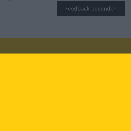
Feedback absenden
Besuchen Sie uns auf:
facebook
YouTube
Instagram
Langenscheidt
NUTZUNGSBEDINGUNGEN