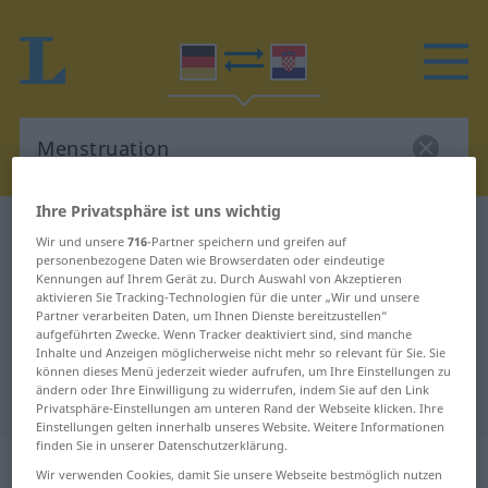
Ihre Privatsphäre ist uns wichtig
Deutsch-Kroatisch Wörterbuch
Menstruation
Wir und unsere
716
-Partner speichern und greifen auf
Deutsch-Kroatisch Übersetzung für
personenbezogene Daten wie Browserdaten oder eindeutige
Kennungen auf Ihrem Gerät zu. Durch Auswahl von Akzeptieren
"Menstruation"
aktivieren Sie Tracking-Technologien für die unter „Wir und unsere
Partner verarbeiten Daten, um Ihnen Dienste bereitzustellen“
aufgeführten Zwecke. Wenn Tracker deaktiviert sind, sind manche
Inhalte und Anzeigen möglicherweise nicht mehr so relevant für Sie. Sie
"Menstruation" Kroatisch
können dieses Menü jederzeit wieder aufrufen, um Ihre Einstellungen zu
ändern oder Ihre Einwilligung zu widerrufen, indem Sie auf den Link
Übersetzung
Privatsphäre-Einstellungen am unteren Rand der Webseite klicken. Ihre
Einstellungen gelten innerhalb unseres Website. Weitere Informationen
finden Sie in unserer Datenschutzerklärung.
„Menstruation“
: Femininum
Wir verwenden Cookies, damit Sie unsere Webseite bestmöglich nutzen