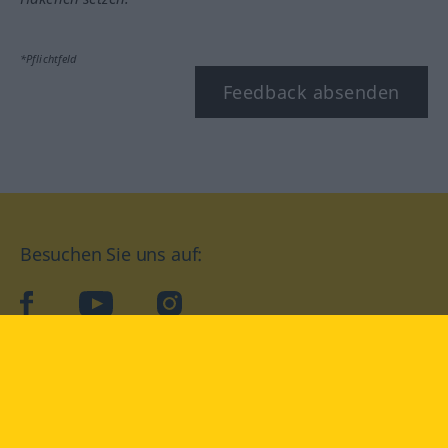
*Pflichtfeld
Feedback absenden
Besuchen Sie uns auf:
facebook
YouTube
Instagram
Langenscheidt