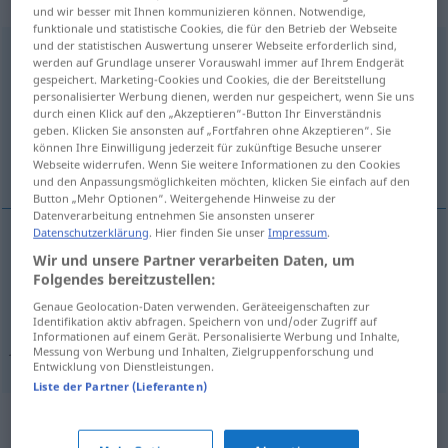
„zusammenschlagen“
und wir besser mit Ihnen kommunizieren können. Notwendige,
funktionale und statistische Cookies, die für den Betrieb der Webseite
und der statistischen Auswertung unserer Webseite erforderlich sind,
zusammenschlagen
→
schlagen
<
trennb
;
-ge-
;
>
werden auf Grundlage unserer Vorauswahl immer auf Ihrem Endgerät
gespeichert. Marketing-Cookies und Cookies, die der Bereitstellung
Übersicht aller Übersetzungen
personalisierter Werbung dienen, werden nur gespeichert, wenn Sie uns
durch einen Klick auf den „Akzeptieren“-Button Ihr Einverständnis
(Für mehr Details die Übersetzung anklicken/antippen)
geben. Klicken Sie ansonsten auf „Fortfahren ohne Akzeptieren“. Sie
können Ihre Einwilligung jederzeit für zukünftige Besuche unserer
sručiti, razbiti
Webseite widerrufen. Wenn Sie weitere Informationen zu den Cookies
und den Anpassungsmöglichkeiten möchten, klicken Sie einfach auf den
Button „Mehr Optionen“. Weitergehende Hinweise zu der
Datenverarbeitung entnehmen Sie ansonsten unserer
Datenschutzerklärung
. Hier finden Sie unser
Impressum
.
Wir und unsere Partner verarbeiten Daten, um
razbiti
(-ijati)
zusammenschlagen
Folgendes bereitzustellen:
Genaue Geolocation-Daten verwenden. Geräteeigenschaften zur
sručiti
(
na
)
zusammenschlagen
Unglück über
AKK
Identifikation aktiv abfragen. Speichern von und/oder Zugriff auf
Informationen auf einem Gerät. Personalisierte Werbung und Inhalte,
jemandem
Messung von Werbung und Inhalten, Zielgruppenforschung und
Entwicklung von Dienstleistungen.
Liste der Partner (Lieferanten)
Synonyme für