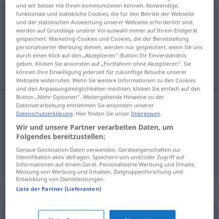
und wir besser mit Ihnen kommunizieren können. Notwendige,
zurücksetzen
funktionale und statistische Cookies, die für den Betrieb der Webseite
<
trennb
;
-ge-
>
und der statistischen Auswertung unserer Webseite erforderlich sind,
werden auf Grundlage unserer Vorauswahl immer auf Ihrem Endgerät
Übersicht aller Übersetzungen
gespeichert. Marketing-Cookies und Cookies, die der Bereitstellung
(Für mehr Details die Übersetzung anklicken/antippen)
personalisierter Werbung dienen, werden nur gespeichert, wenn Sie uns
durch einen Klick auf den „Akzeptieren“-Button Ihr Einverständnis
geben. Klicken Sie ansonsten auf „Fortfahren ohne Akzeptieren“. Sie
voziti unatrag, zapostaviti
können Ihre Einwilligung jederzeit für zukünftige Besuche unserer
Webseite widerrufen. Wenn Sie weitere Informationen zu den Cookies
und den Anpassungsmöglichkeiten möchten, klicken Sie einfach auf den
Button „Mehr Optionen“. Weitergehende Hinweise zu der
Datenverarbeitung entnehmen Sie ansonsten unserer
Datenschutzerklärung
. Hier finden Sie unser
Impressum
.
zapostaviti
(-vljati)
zurücksetzen
benachteiligen
Wir und unsere Partner verarbeiten Daten, um
Folgendes bereitzustellen:
voziti
unatrag
zurücksetzen
mit dem Auto
Genaue Geolocation-Daten verwenden. Geräteeigenschaften zur
Identifikation aktiv abfragen. Speichern von und/oder Zugriff auf
Informationen auf einem Gerät. Personalisierte Werbung und Inhalte,
Messung von Werbung und Inhalten, Zielgruppenforschung und
Entwicklung von Dienstleistungen.
Synonyme für "zurücksetzen"
Liste der Partner (Lieferanten)