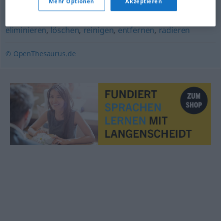
Mehr Optionen
Akzeptieren
wenden
eliminieren
,
löschen
,
reinigen
,
entfernen
,
radieren
© OpenThesaurus.de