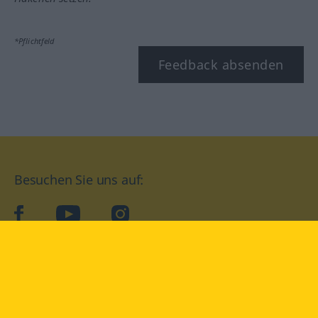
*Pflichtfeld
Feedback absenden
Besuchen Sie uns auf:
facebook
YouTube
Instagram
Langenscheidt