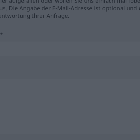
hler aufgefallen oder wollen Sie uns einfach mal lob
us. Die Angabe der E-Mail-Adresse ist optional und 
ntwortung Ihrer Anfrage.
?*