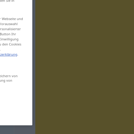
den Sie in
er Webseite und
 Vorauswahl
sonalisierter
Button Ihr
Einwilligung
zu den Cookies
.
zerklärung
.
eichern von
sung von