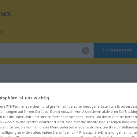
HMEN
Übersetzen
 für "radieren"
atsphäre ist uns wichtig
sere
716
-Partner speichern und greifen auf personenbezogene Daten wie Browserdat
ung
Kennungen auf Ihrem Gerät zu. Durch Auswahl von Akzeptieren aktivieren Sie Trackin
n für die unter „Wir und unsere Partner verarbeiten Daten, um Ihnen Dienste bereitz
n Zwecke. Wenn Tracker deaktiviert sind, sind manche Inhalte und Anzeigen mögliche
evant für Sie. Sie können dieses Menü jederzeit wieder aufrufen, um Ihre Einstellung
inwilligung zu widerrufen, indem Sie auf den Link Privatsphäre-Einstellungen am unt