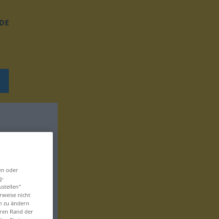
DE
en oder
g-
ustellen“
rweise nicht
en zu ändern
eren Rand der