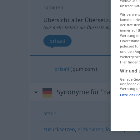
Webseite kli
unserer Dat
radieren
Wir verwend
Übersicht aller Übersetzungen
kommunizier
der statist
(Für mehr Details die Übersetzung anklicken/an
immer auf I
Werbung die
brisati
Einverständ
jederzeit f
und den Anp
Weitergehen
Hier finden
brisati
(gumicom)
Wir und 
Genaue Geol
und/oder Zu
Werbung und
Synonyme für "radieren"
Liste der P
ätzen
zurücksetzen
,
eliminieren
,
löschen
,
reini