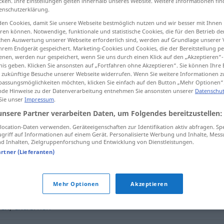
cken. Ihre Einstellungen gelten innerhalb unseres Website. Weitere Informationen fin
enschutzerklärung.
en Cookies, damit Sie unsere Webseite bestmöglich nutzen und wir besser mit Ihnen
en können. Notwendige, funktionale und statistische Cookies, die für den Betrieb d
ischen Auswertung unserer Webseite erforderlich sind, werden auf Grundlage unserer
tippen)
hrem Endgerät gespeichert. Marketing-Cookies und Cookies, die der Bereitstellung per
nen, werden nur gespeichert, wenn Sie uns durch einen Klick auf den „Akzeptieren“-
nis geben. Klicken Sie ansonsten auf „Fortfahren ohne Akzeptieren“. Sie können Ihre 
ür zukünftige Besuche unserer Webseite widerrufen. Wenn Sie weitere Informationen 
assungsmöglichkeiten möchten, klicken Sie einfach auf den Button „Mehr Optionen“
de Hinweise zu der Datenverarbeitung entnehmen Sie ansonsten unserer
Datenschut
 Sie unser
Impressum
.
radieren
unsere Partner verarbeiten Daten, um Folgendes bereitzustellen:
ocation-Daten verwenden. Geräteeigenschaften zur Identifikation aktiv abfragen. Sp
griff auf Informationen auf einem Gerät. Personalisierte Werbung und Inhalte, Mes
 Inhalten, Zielgruppenforschung und Entwicklung von Dienstleistungen.
artner (Lieferanten)
Mehr Optionen
Akzeptieren
gen
,
entfernen