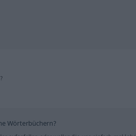
h?
ine Wörterbüchern?