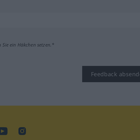
m Sie ein Häkchen setzen.*
Feedback absend
ook
YouTube
Instagram