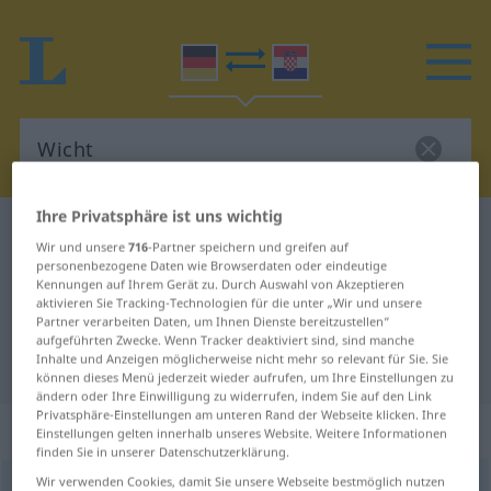
Ihre Privatsphäre ist uns wichtig
Deutsch-Kroatisch Wörterbuch
Wicht
Wir und unsere
716
-Partner speichern und greifen auf
Deutsch-Kroatisch Übersetzung für
personenbezogene Daten wie Browserdaten oder eindeutige
Kennungen auf Ihrem Gerät zu. Durch Auswahl von Akzeptieren
"Wicht"
aktivieren Sie Tracking-Technologien für die unter „Wir und unsere
Partner verarbeiten Daten, um Ihnen Dienste bereitzustellen“
aufgeführten Zwecke. Wenn Tracker deaktiviert sind, sind manche
Inhalte und Anzeigen möglicherweise nicht mehr so relevant für Sie. Sie
"Wicht" Kroatisch Übersetzung
können dieses Menü jederzeit wieder aufrufen, um Ihre Einstellungen zu
ändern oder Ihre Einwilligung zu widerrufen, indem Sie auf den Link
Privatsphäre-Einstellungen am unteren Rand der Webseite klicken. Ihre
„Wicht“
: Maskulinum
Einstellungen gelten innerhalb unseres Website. Weitere Informationen
finden Sie in unserer Datenschutzerklärung.
Wir verwenden Cookies, damit Sie unsere Webseite bestmöglich nutzen
Wicht
m
<
-(e)s
;
-e
>