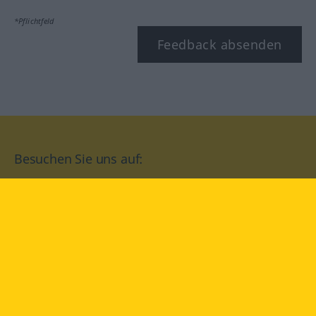
*Pflichtfeld
Feedback absenden
Besuchen Sie uns auf:
facebook
YouTube
Instagram
Langenscheidt