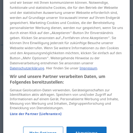
und wir besser mit Ihnen kommunizieren können. Notwendige,
funktionale und statistische Cookies, die für den Betrieb der Webseite
Übersicht aller Übersetzungen
und der statistischen Auswertung unserer Webseite erforderlich sind,
werden auf Grundlage unserer Vorauswahl immer auf Ihrem Endgerät
(Für mehr Details die Übersetzung anklicken/antippen)
gespeichert. Marketing-Cookies und Cookies, die der Bereitstellung
personalisierter Werbung dienen, werden nur gespeichert, wenn Sie uns
čovječuljak
durch einen Klick auf den „Akzeptieren“-Button Ihr Einverständnis
geben. Klicken Sie ansonsten auf „Fortfahren ohne Akzeptieren“. Sie
können Ihre Einwilligung jederzeit für zukünftige Besuche unserer
Webseite widerrufen. Wenn Sie weitere Informationen zu den Cookies
und den Anpassungsmöglichkeiten möchten, klicken Sie einfach auf den
Button „Mehr Optionen“. Weitergehende Hinweise zu der
čovječuljak
Wicht
Datenverarbeitung entnehmen Sie ansonsten unserer
Datenschutzerklärung
. Hier finden Sie unser
Impressum
.
Wir und unsere Partner verarbeiten Daten, um
Folgendes bereitzustellen:
Synonyme für "Wicht"
Genaue Geolocation-Daten verwenden. Geräteeigenschaften zur
Identifikation aktiv abfragen. Speichern von und/oder Zugriff auf
Informationen auf einem Gerät. Personalisierte Werbung und Inhalte,
Komiker (ugs.)
,
Wurst (ugs.)
Messung von Werbung und Inhalten, Zielgruppenforschung und
Entwicklung von Dienstleistungen.
Liste der Partner (Lieferanten)
Zwerg
,
Däumling
Mehr Optionen
Akzeptieren