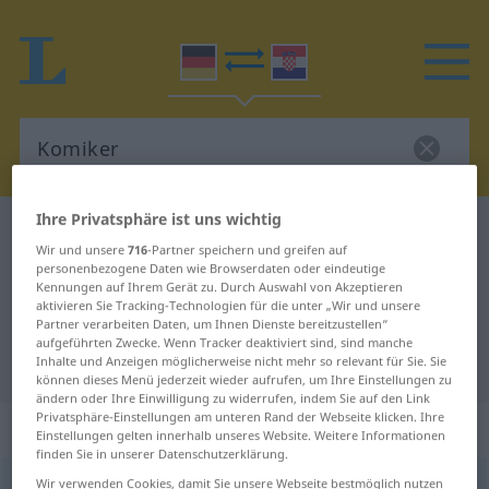
Ihre Privatsphäre ist uns wichtig
Deutsch-Kroatisch Wörterbuch
Komiker
Wir und unsere
716
-Partner speichern und greifen auf
Deutsch-Kroatisch Übersetzung für
personenbezogene Daten wie Browserdaten oder eindeutige
Kennungen auf Ihrem Gerät zu. Durch Auswahl von Akzeptieren
"Komiker"
aktivieren Sie Tracking-Technologien für die unter „Wir und unsere
Partner verarbeiten Daten, um Ihnen Dienste bereitzustellen“
aufgeführten Zwecke. Wenn Tracker deaktiviert sind, sind manche
"Komiker" Kroatisch Übersetzung
Inhalte und Anzeigen möglicherweise nicht mehr so relevant für Sie. Sie
können dieses Menü jederzeit wieder aufrufen, um Ihre Einstellungen zu
ändern oder Ihre Einwilligung zu widerrufen, indem Sie auf den Link
Privatsphäre-Einstellungen am unteren Rand der Webseite klicken. Ihre
„Komiker“
: Maskulinum
Einstellungen gelten innerhalb unseres Website. Weitere Informationen
finden Sie in unserer Datenschutzerklärung.
Komiker
Wir verwenden Cookies, damit Sie unsere Webseite bestmöglich nutzen
m
<
-s
;
Komiker
>
Komikerin
f
<
Komikerin
;
-innen
>