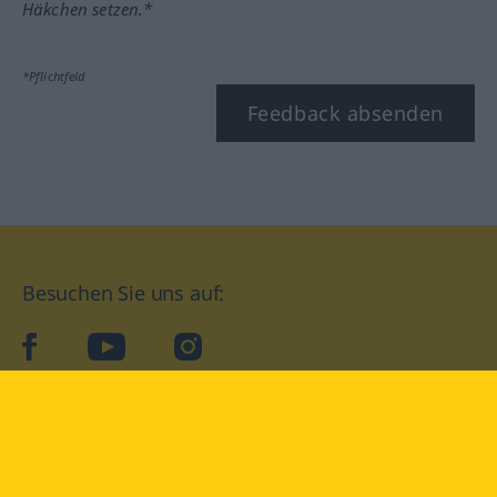
Häkchen setzen.*
*Pflichtfeld
Feedback absenden
Besuchen Sie uns auf:
facebook
YouTube
Instagram
Langenscheidt