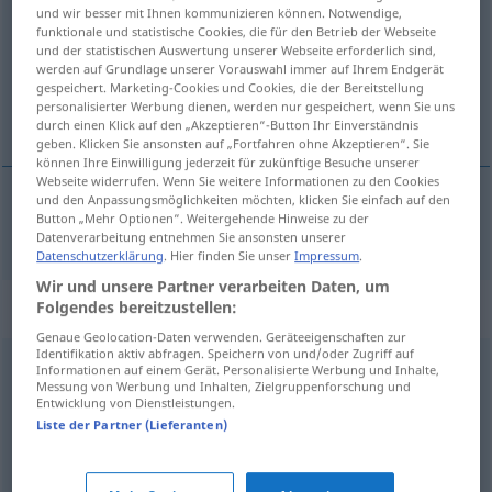
und wir besser mit Ihnen kommunizieren können. Notwendige,
funktionale und statistische Cookies, die für den Betrieb der Webseite
Übersicht aller Übersetzungen
und der statistischen Auswertung unserer Webseite erforderlich sind,
(Für mehr Details die Übersetzung anklicken/antippen)
werden auf Grundlage unserer Vorauswahl immer auf Ihrem Endgerät
gespeichert. Marketing-Cookies und Cookies, die der Bereitstellung
personalisierter Werbung dienen, werden nur gespeichert, wenn Sie uns
komičar, komičarka
durch einen Klick auf den „Akzeptieren“-Button Ihr Einverständnis
geben. Klicken Sie ansonsten auf „Fortfahren ohne Akzeptieren“. Sie
können Ihre Einwilligung jederzeit für zukünftige Besuche unserer
Webseite widerrufen. Wenn Sie weitere Informationen zu den Cookies
und den Anpassungsmöglichkeiten möchten, klicken Sie einfach auf den
Button „Mehr Optionen“. Weitergehende Hinweise zu der
komičar
, komičarka
f
Komiker
Datenverarbeitung entnehmen Sie ansonsten unserer
Datenschutzerklärung
. Hier finden Sie unser
Impressum
.
Wir und unsere Partner verarbeiten Daten, um
Synonyme für "Komiker"
Folgendes bereitzustellen:
Genaue Geolocation-Daten verwenden. Geräteeigenschaften zur
Identifikation aktiv abfragen. Speichern von und/oder Zugriff auf
Informationen auf einem Gerät. Personalisierte Werbung und Inhalte,
(komischer) Vogel (abwertend)
,
Clown (abfällig)
Messung von Werbung und Inhalten, Zielgruppenforschung und
Entwicklung von Dienstleistungen.
Liste der Partner (Lieferanten)
Wurst (ugs.)
,
Wicht