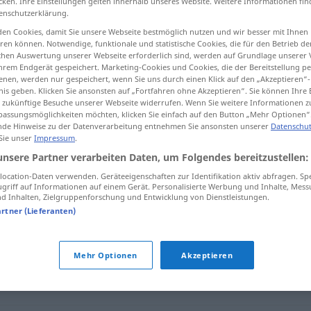
cken. Ihre Einstellungen gelten innerhalb unseres Website. Weitere Informationen fin
enschutzerklärung.
ertreterin
f
<
Volksvertreterin
;
-innen
>
en Cookies, damit Sie unsere Webseite bestmöglich nutzen und wir besser mit Ihnen
en können. Notwendige, funktionale und statistische Cookies, die für den Betrieb d
ischen Auswertung unserer Webseite erforderlich sind, werden auf Grundlage unserer
tippen)
hrem Endgerät gespeichert. Marketing-Cookies und Cookies, die der Bereitstellung per
nen, werden nur gespeichert, wenn Sie uns durch einen Klick auf den „Akzeptieren“-
ica
nis geben. Klicken Sie ansonsten auf „Fortfahren ohne Akzeptieren“. Sie können Ihre 
ür zukünftige Besuche unserer Webseite widerrufen. Wenn Sie weitere Informationen 
assungsmöglichkeiten möchten, klicken Sie einfach auf den Button „Mehr Optionen“
de Hinweise zu der Datenverarbeitung entnehmen Sie ansonsten unserer
Datenschut
 Sie unser
Impressum
.
ica
f
Volksvertreter
unsere Partner verarbeiten Daten, um Folgendes bereitzustellen:
ocation-Daten verwenden. Geräteeigenschaften zur Identifikation aktiv abfragen. Sp
griff auf Informationen auf einem Gerät. Personalisierte Werbung und Inhalte, Mes
 Inhalten, Zielgruppenforschung und Entwicklung von Dienstleistungen.
ter"
artner (Lieferanten)
Mehr Optionen
Akzeptieren