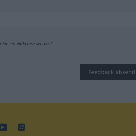
m Sie ein Häkchen setzen.*
Feedback absend
ook
YouTube
Instagram