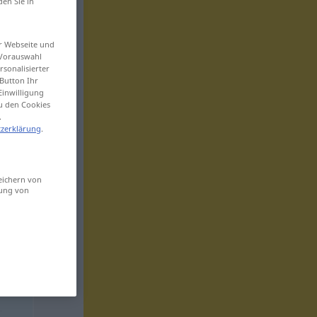
den Sie in
er Webseite und
 Vorauswahl
sonalisierter
Button Ihr
Einwilligung
zu den Cookies
.
zerklärung
.
eichern von
sung von