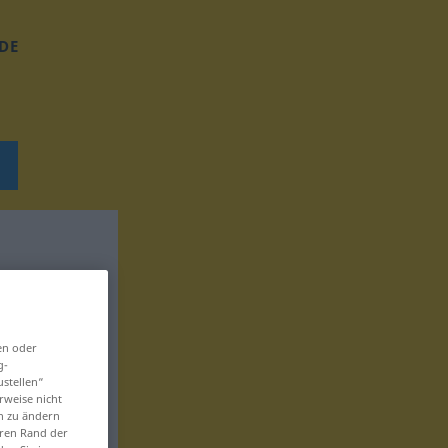
DE
en oder
g-
ustellen“
rweise nicht
en zu ändern
eren Rand der