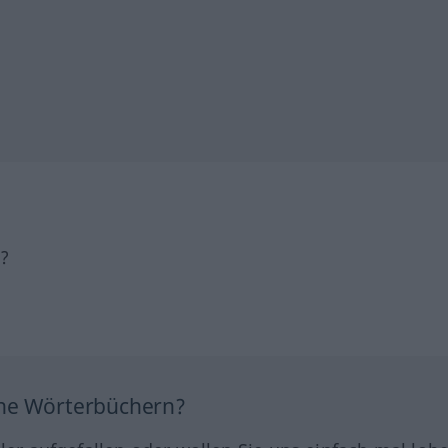
h?
ine Wörterbüchern?