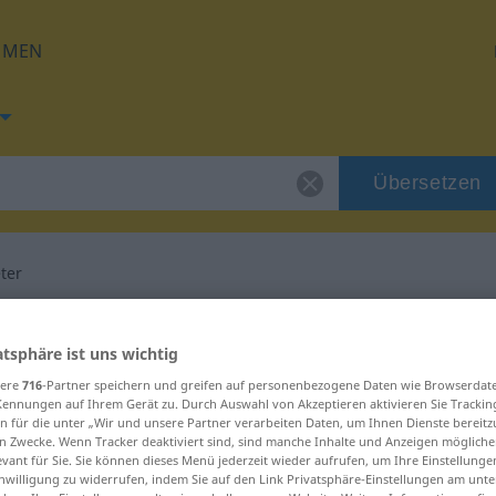
HMEN
Übersetzen
eter
 für "Volksvertreter"
atsphäre ist uns wichtig
sere
716
-Partner speichern und greifen auf personenbezogene Daten wie Browserdat
rsetzung
Kennungen auf Ihrem Gerät zu. Durch Auswahl von Akzeptieren aktivieren Sie Trackin
n für die unter „Wir und unsere Partner verarbeiten Daten, um Ihnen Dienste bereitz
n Zwecke. Wenn Tracker deaktiviert sind, sind manche Inhalte und Anzeigen mögliche
um
evant für Sie. Sie können dieses Menü jederzeit wieder aufrufen, um Ihre Einstellung
inwilligung zu widerrufen, indem Sie auf den Link Privatsphäre-Einstellungen am unt