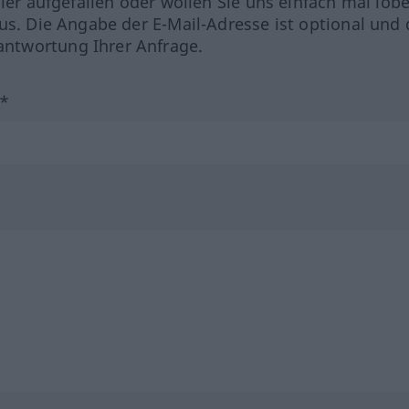
hler aufgefallen oder wollen Sie uns einfach mal lob
us. Die Angabe der E-Mail-Adresse ist optional und 
ntwortung Ihrer Anfrage.
?*