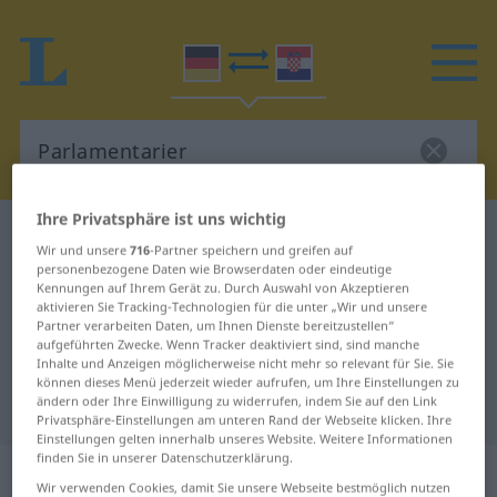
Ihre Privatsphäre ist uns wichtig
Deutsch-Kroatisch Wörterbuch
Parlamentarier
Wir und unsere
716
-Partner speichern und greifen auf
Deutsch-Kroatisch Übersetzung für
personenbezogene Daten wie Browserdaten oder eindeutige
Kennungen auf Ihrem Gerät zu. Durch Auswahl von Akzeptieren
"Parlamentarier"
aktivieren Sie Tracking-Technologien für die unter „Wir und unsere
Partner verarbeiten Daten, um Ihnen Dienste bereitzustellen“
aufgeführten Zwecke. Wenn Tracker deaktiviert sind, sind manche
Inhalte und Anzeigen möglicherweise nicht mehr so relevant für Sie. Sie
"Parlamentarier" Kroatisch
können dieses Menü jederzeit wieder aufrufen, um Ihre Einstellungen zu
ändern oder Ihre Einwilligung zu widerrufen, indem Sie auf den Link
Übersetzung
Privatsphäre-Einstellungen am unteren Rand der Webseite klicken. Ihre
Einstellungen gelten innerhalb unseres Website. Weitere Informationen
finden Sie in unserer Datenschutzerklärung.
„Parlamentarier“
: Maskulinum
Wir verwenden Cookies, damit Sie unsere Webseite bestmöglich nutzen