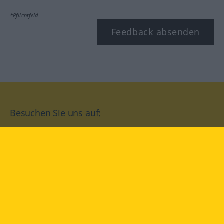
*Pflichtfeld
Feedback absenden
Besuchen Sie uns auf:
facebook
YouTube
Instagram
Langenscheidt