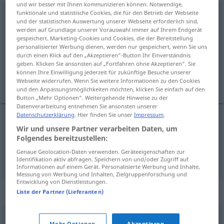
und wir besser mit Ihnen kommunizieren können. Notwendige,
funktionale und statistische Cookies, die für den Betrieb der Webseite
Parlamentarier
m
<
-s
;
Parlamentarier
>
Parlamentarierin
f
und der statistischen Auswertung unserer Webseite erforderlich sind,
<
Parlamentarierin
;
-innen
>
werden auf Grundlage unserer Vorauswahl immer auf Ihrem Endgerät
gespeichert. Marketing-Cookies und Cookies, die der Bereitstellung
Übersicht aller Übersetzungen
personalisierter Werbung dienen, werden nur gespeichert, wenn Sie uns
durch einen Klick auf den „Akzeptieren“-Button Ihr Einverständnis
(Für mehr Details die Übersetzung anklicken/antippen)
geben. Klicken Sie ansonsten auf „Fortfahren ohne Akzeptieren“. Sie
können Ihre Einwilligung jederzeit für zukünftige Besuche unserer
saborski zastupnik, saborska zastupnica
Webseite widerrufen. Wenn Sie weitere Informationen zu den Cookies
und den Anpassungsmöglichkeiten möchten, klicken Sie einfach auf den
Button „Mehr Optionen“. Weitergehende Hinweise zu der
Datenverarbeitung entnehmen Sie ansonsten unserer
Datenschutzerklärung
. Hier finden Sie unser
Impressum
.
Wir und unsere Partner verarbeiten Daten, um
saborski
zastupnik
m
Parlamentarier
Folgendes bereitzustellen:
Genaue Geolocation-Daten verwenden. Geräteeigenschaften zur
saborska
zastupnica
f
Parlamentarier
Identifikation aktiv abfragen. Speichern von und/oder Zugriff auf
Informationen auf einem Gerät. Personalisierte Werbung und Inhalte,
Messung von Werbung und Inhalten, Zielgruppenforschung und
Entwicklung von Dienstleistungen.
Synonyme für "Parlamentarier"
Liste der Partner (Lieferanten)
Mehr Optionen
Akzeptieren