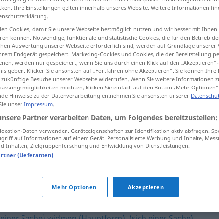
cken. Ihre Einstellungen gelten innerhalb unseres Website. Weitere Informationen fin
enschutzerklärung.
en Cookies, damit Sie unsere Webseite bestmöglich nutzen und wir besser mit Ihnen
en können. Notwendige, funktionale und statistische Cookies, die für den Betrieb d
tippen)
ischen Auswertung unserer Webseite erforderlich sind, werden auf Grundlage unserer
hrem Endgerät gespeichert. Marketing-Cookies und Cookies, die der Bereitstellung per
nen, werden nur gespeichert, wenn Sie uns durch einen Klick auf den „Akzeptieren“-
nis geben. Klicken Sie ansonsten auf „Fortfahren ohne Akzeptieren“. Sie können Ihre 
ür zukünftige Besuche unserer Webseite widerrufen. Wenn Sie weitere Informationen 
assungsmöglichkeiten möchten, klicken Sie einfach auf den Button „Mehr Optionen“
de Hinweise zu der Datenverarbeitung entnehmen Sie ansonsten unserer
Datenschut
 Sie unser
Impressum
.
verschreiben
Medikament
unsere Partner verarbeiten Daten, um Folgendes bereitzustellen:
ocation-Daten verwenden. Geräteeigenschaften zur Identifikation aktiv abfragen. Sp
griff auf Informationen auf einem Gerät. Personalisierte Werbung und Inhalte, Mes
 Inhalten, Zielgruppenforschung und Entwicklung von Dienstleistungen.
sich verschreiben
artner (Lieferanten)
en"
Mehr Optionen
Akzeptieren
h einer Sache) widmen (Hauptform)
,
(sich einer Sache)