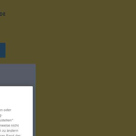
DE
en oder
g-
ustellen“
rweise nicht
en zu ändern
eren Rand der