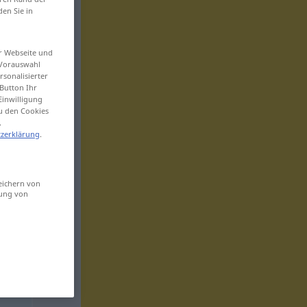
den Sie in
er Webseite und
 Vorauswahl
sonalisierter
Button Ihr
Einwilligung
zu den Cookies
.
zerklärung
.
eichern von
sung von