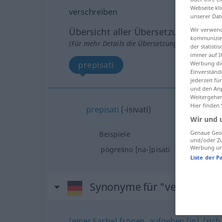
Webseite kli
verschreiben
unserer Dat
Übersicht aller Übersetzungen
Wir verwend
kommunizier
(Für mehr Details die Übersetzung anklicken/an
der statist
immer auf I
prepisati
Werbung die
Einverständ
jederzeit f
und den Anp
Weitergehen
Hier finden
prepisati
(-isivati)
Wir und 
Genaue Geol
Beispiele
und/oder Zu
Werbung und
pogrešno [na-]pisati
Liste der P
Synonyme für "verschreib
(einer Sache) frönen
,
aufgehen (in)
,
(sic