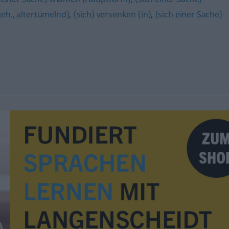
geh., altertümelnd)
,
(sich) versenken (in)
,
(sich einer Sache)