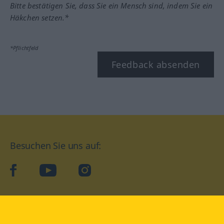
Bitte bestätigen Sie, dass Sie ein Mensch sind, indem Sie ein
Häkchen setzen.*
*Pflichtfeld
Feedback absenden
Besuchen Sie uns auf:
facebook
YouTube
Instagram