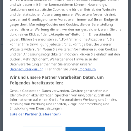
und wir besser mit Ihnen kommunizieren können. Notwendige,
funktionale und statistische Cookies, die für den Betrieb der Webseite
Übersicht aller Übersetzungen
und der statistischen Auswertung unserer Webseite erforderlich sind,
(Für mehr Details die Übersetzung anklicken/antippen)
werden auf Grundlage unserer Vorauswahl immer auf Ihrem Endgerät
gespeichert. Marketing-Cookies und Cookies, die der Bereitstellung
personalisierter Werbung dienen, werden nur gespeichert, wenn Sie uns
služiti strastima
durch einen Klick auf den „Akzeptieren“-Button Ihr Einverständnis
geben. Klicken Sie ansonsten auf „Fortfahren ohne Akzeptieren“. Sie
können Ihre Einwilligung jederzeit für zukünftige Besuche unserer
Webseite widerrufen. Wenn Sie weitere Informationen zu den Cookies
und den Anpassungsmöglichkeiten möchten, klicken Sie einfach auf den
Beispiele
Button „Mehr Optionen“. Weitergehende Hinweise zu der
Datenverarbeitung entnehmen Sie ansonsten unserer
seinen Leidenschaften frönen
Datenschutzerklärung
. Hier finden Sie unser
Impressum
.
služiti
strastima
Wir und unsere Partner verarbeiten Daten, um
Folgendes bereitzustellen:
Genaue Geolocation-Daten verwenden. Geräteeigenschaften zur
Identifikation aktiv abfragen. Speichern von und/oder Zugriff auf
Informationen auf einem Gerät. Personalisierte Werbung und Inhalte,
Synonyme für "frönen"
Messung von Werbung und Inhalten, Zielgruppenforschung und
Entwicklung von Dienstleistungen.
Liste der Partner (Lieferanten)
aufgehen (in)
,
(sich einer Sache) widmen (Hauptform)
,