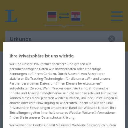
Ihre Privatsphäre ist uns wichtig
Deutsch-Kroatisch Wörterbuch
Urkunde
Wir und unsere
716
-Partner speichern und greifen auf
Deutsch-Kroatisch Übersetzung für
personenbezogene Daten wie Browserdaten oder eindeutige
Kennungen auf Ihrem Gerät zu. Durch Auswahl von Akzeptieren
"Urkunde"
aktivieren Sie Tracking-Technologien für die unter „Wir und unsere
Partner verarbeiten Daten, um Ihnen Dienste bereitzustellen“
aufgeführten Zwecke. Wenn Tracker deaktiviert sind, sind manche
Inhalte und Anzeigen möglicherweise nicht mehr so relevant für Sie. Sie
"Urkunde" Kroatisch Übersetzung
können dieses Menü jederzeit wieder aufrufen, um Ihre Einstellungen zu
ändern oder Ihre Einwilligung zu widerrufen, indem Sie auf den Link
Privatsphäre-Einstellungen am unteren Rand der Webseite klicken. Ihre
„Urkunde“
: Femininum
Einstellungen gelten innerhalb unseres Website. Weitere Informationen
finden Sie in unserer Datenschutzerklärung.
Wir verwenden Cookies, damit Sie unsere Webseite bestmöglich nutzen
Urkunde
f
<
Urkunde
;
-n
>