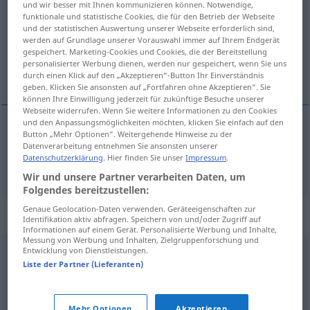
und wir besser mit Ihnen kommunizieren können. Notwendige,
funktionale und statistische Cookies, die für den Betrieb der Webseite
Übersicht aller Übersetzungen
und der statistischen Auswertung unserer Webseite erforderlich sind,
werden auf Grundlage unserer Vorauswahl immer auf Ihrem Endgerät
(Für mehr Details die Übersetzung anklicken/antippen)
gespeichert. Marketing-Cookies und Cookies, die der Bereitstellung
personalisierter Werbung dienen, werden nur gespeichert, wenn Sie uns
isprava, dokument
durch einen Klick auf den „Akzeptieren“-Button Ihr Einverständnis
geben. Klicken Sie ansonsten auf „Fortfahren ohne Akzeptieren“. Sie
können Ihre Einwilligung jederzeit für zukünftige Besuche unserer
Webseite widerrufen. Wenn Sie weitere Informationen zu den Cookies
und den Anpassungsmöglichkeiten möchten, klicken Sie einfach auf den
Button „Mehr Optionen“. Weitergehende Hinweise zu der
isprava
,
dokument
Urkunde
Datenverarbeitung entnehmen Sie ansonsten unserer
Datenschutzerklärung
. Hier finden Sie unser
Impressum
.
Wir und unsere Partner verarbeiten Daten, um
Folgendes bereitzustellen:
Genaue Geolocation-Daten verwenden. Geräteeigenschaften zur
Synonyme für "Urkunde"
Identifikation aktiv abfragen. Speichern von und/oder Zugriff auf
Informationen auf einem Gerät. Personalisierte Werbung und Inhalte,
Messung von Werbung und Inhalten, Zielgruppenforschung und
Entwicklung von Dienstleistungen.
(der) Akt (süddt., österr.)
,
Akte
,
Dossier (schweiz.)
Liste der Partner (Lieferanten)
Unterlage
,
Beleg
,
Schriftstück
,
Dokument
Mehr Optionen
Akzeptieren