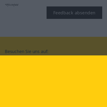
*Pflichtfeld
Feedback absenden
Besuchen Sie uns auf:
facebook
YouTube
Instagram
Langenscheidt
NUTZUNGSBEDINGUNGEN